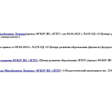
Михайловича Лоповка
(
приказ ФГБОУ ВО «ЛГПУ» от 09.04.2024 г. №229-ОД «О Центре ра
й университет»
)
 в приказ от 09.04.2024 г. №229-ОД «О Центре развития образования (филиале) федер
о развития ФГБОУ ВО «ЛГПУ»
(Центр развития образования ЛГПУ)
(приказ ФГБОУ ВО 
ьва Михайловича Лоповка»
ФГБОУ ВО «ЛГПУ
» («Педагогический кванториум им. Л