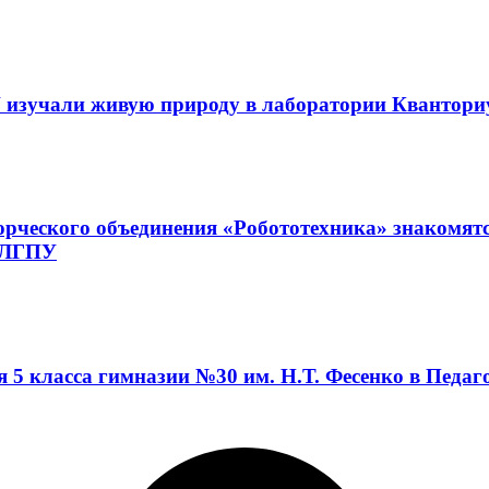
 изучали живую природу в лаборатории Квантор
орческого объединения «Робототехника» знакомят
а ЛГПУ
я 5 класса гимназии №30 им. Н.Т. Фесенко в Педа