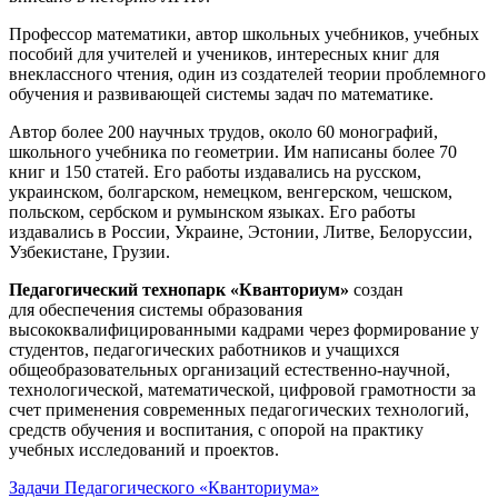
Профессор математики, автор школьных учебников, учебных
пособий для учителей и учеников, интересных книг для
внеклассного чтения, один из создателей теории проблемного
обучения и развивающей системы задач по математике.
Автор более 200 научных трудов, около 60 монографий,
школьного учебника по геометрии. Им написаны более 70
книг и 150 статей. Его работы издавались на русском,
украинском, болгарском, немецком, венгерском, чешском,
польском, сербском и румынском языках. Его работы
издавались в России, Украине, Эстонии, Литве, Белоруссии,
Узбекистане, Грузии.
Педагогический технопарк «Кванториум»
создан
для
обеспечения системы образования
высококвалифицированными кадрами через формирование у
студентов, педагогических работников и учащихся
общеобразовательных организаций естественно-научной,
технологической, математической, цифровой грамотности за
счет применения современных педагогических технологий,
средств обучения и воспитания, с опорой на практику
учебных исследований и проектов.
Задачи Педагогического «Кванториума»