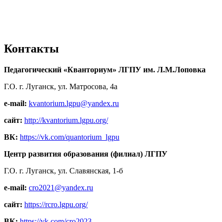
Контакты
Педагогический «Кванториум» ЛГПУ им. Л.М.Лоповка
Г.О. г. Луганск, ул. Матросова, 4а
e-mail:
kvantorium.lgpu@yandex.ru
сайт:
http://kvantorium.lgpu.org/
ВК:
https://vk.com/quantorium_lgpu
Центр развития образования (филиал) ЛГПУ
Г.О. г. Луганск, ул. Славянская, 1-б
e-mail:
cro2021@yandex.ru
сайт:
https://rcro.lgpu.org/
ВК:
https://vk.com/cro2023