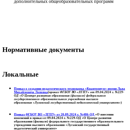
дополнительных общеобразовательных программ
Нормативные документы
Локальные
Приказ о создании педагогического технопарка «Кванториум» имени Льва
Михайловича Лоповка
(
приказ ФГБОУ ВО «ЛГПУ» от 09.04.2024 г. №229-
ОД «О Центре развития образования (филиале) федерального
государственного образовательного учреждения высшего
образования «Луганский государственный педагогический университет»
)
Приказ ФГБОУ ВО «ЛГПУ» от 20.09.2024 г. №486-ОД
«О внесении
изменений в приказ от 09.04.2024 г. №229-ОД «О Центре развития
образования (филиале) федерального государственного образовательного
учреждения высшего образования «Луганский государственный
педагогический университет»