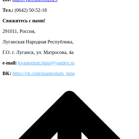
Тел.:
(0642) 50-52-18
Свяжитесь с нами!
291011, Россия,
Луганская Народная Республика,
Г.О. г. Луганск, ул. Матросова, 4а
e-mail:
kvantorium.lgpu@yandex.ru
ВК:
https://vk.com/quantorium_lgpu