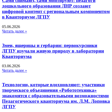
Сами снимают, сами монтируют: педагоги
дошкольного образования ЛНР создают
цифровой контент с региональным компонентом
в Кванториуме ЛГПУ​
05.06.2026
Читать далее »
Змеи, ящерицы и гербарии: первокурсники
ЛГПУ изучали живую природу в лаборатории
Кванториума
03.06.2026
Читать далее »
Технологии, которые вдохновляют: участники
творческого объединения «Робототехника»
знакомятся с образовательными возможностями
Педагогического кванториума им. Л.М. Лоповка
ЛГПУ