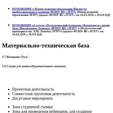
ПОЛОЖЕНИЕ о
Центре развития образования
Института
профессионального развития ФГБОУ ВО «ЛГПУ»
(Центр развития
образования ЛГПУ)
(приказ ФГБОУ ВО «ЛГПУ» от 10.03.2026 г. №154-ОД)
ПОЛОЖЕНИЕ об отделе «Педагогический технопарк «Кванториум» имени
Льва Михайловича Лоповка»
ФГБОУ ВО «ЛГПУ
» («Педагогический
кванториум им. Л.М. Лоповка ЛГПУ»)
(приказ ФГБОУ ВО «ЛГПУ» от
10.03.2026 г. №154-ОД)
Материально-техническая база
1.7 Коворкинг (Зал)
1.9 Студия для записи образовательного контента
Проектная деятельность
Совместная групповая деятельность
Досуговые мероприяти
Зона студииной съемки
Зона для проведения вебинаров, для создания