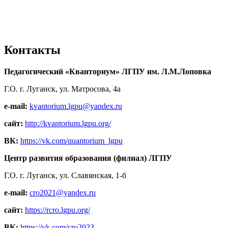
Контакты
Педагогический «Кванториум» ЛГПУ им. Л.М.Лоповка
Г.О. г. Луганск, ул. Матросова, 4а
e-mail:
kvantorium.lgpu@yandex.ru
сайт:
http://kvantorium.lgpu.org/
ВК:
https://vk.com/quantorium_lgpu
Центр развития образования (филиал) ЛГПУ
Г.О. г. Луганск, ул. Славянская, 1-б
e-mail:
cro2021@yandex.ru
сайт:
https://rcro.lgpu.org/
ВК:
https://vk.com/cro2023