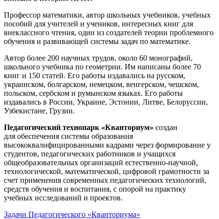
Профессор математики, автор школьных учебников, учебных
пособий для учителей и учеников, интересных книг для
внеклассного чтения, один из создателей теории проблемного
обучения и развивающей системы задач по математике.
Автор более 200 научных трудов, около 60 монографий,
школьного учебника по геометрии. Им написаны более 70
книг и 150 статей. Его работы издавались на русском,
украинском, болгарском, немецком, венгерском, чешском,
польском, сербском и румынском языках. Его работы
издавались в России, Украине, Эстонии, Литве, Белоруссии,
Узбекистане, Грузии.
Педагогический технопарк «Кванториум»
создан
для
обеспечения системы образования
высококвалифицированными кадрами через формирование у
студентов, педагогических работников и учащихся
общеобразовательных организаций естественно-научной,
технологической, математической, цифровой грамотности за
счет применения современных педагогических технологий,
средств обучения и воспитания, с опорой на практику
учебных исследований и проектов.
Задачи Педагогического «Кванториума»