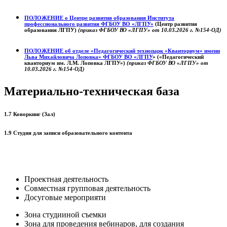
ПОЛОЖЕНИЕ о
Центре развития образования
Института
профессионального развития ФГБОУ ВО «ЛГПУ»
(Центр развития
образования ЛГПУ)
(приказ ФГБОУ ВО «ЛГПУ» от 10.03.2026 г. №154-ОД)
ПОЛОЖЕНИЕ об отделе «Педагогический технопарк «Кванториум» имени
Льва Михайловича Лоповка»
ФГБОУ ВО «ЛГПУ
» («Педагогический
кванториум им. Л.М. Лоповка ЛГПУ»)
(приказ ФГБОУ ВО «ЛГПУ» от
10.03.2026 г. №154-ОД)
Материально-техническая база
1.7 Коворкинг (Зал)
1.9 Студия для записи образовательного контента
Проектная деятельность
Совместная групповая деятельность
Досуговые мероприяти
Зона студииной съемки
Зона для проведения вебинаров, для создания