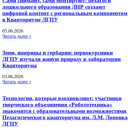
Сами снимают, сами монтируют: педагоги
дошкольного образования ЛНР создают
цифровой контент с региональным компонентом
в Кванториуме ЛГПУ​
05.06.2026
Читать далее »
Змеи, ящерицы и гербарии: первокурсники
ЛГПУ изучали живую природу в лаборатории
Кванториума
03.06.2026
Читать далее »
Технологии, которые вдохновляют: участники
творческого объединения «Робототехника»
знакомятся с образовательными возможностями
Педагогического кванториума им. Л.М. Лоповка
ЛГПУ