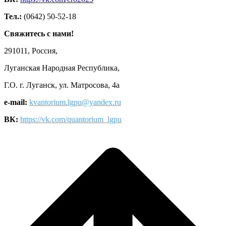
Тел.:
(0642) 50-52-18
Свяжитесь с нами!
291011, Россия,
Луганская Народная Республика,
Г.О. г. Луганск, ул. Матросова, 4а
e-mail:
kvantorium.lgpu@yandex.ru
ВК:
https://vk.com/quantorium_lgpu