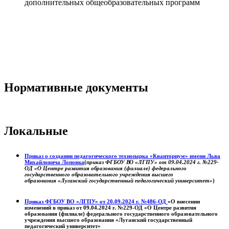
дополнительных общеобразовательных программ
Нормативные документы
Локальные
Приказ о создании педагогического технопарка «Кванториум» имени Льва
Михайловича Лоповка
(
приказ ФГБОУ ВО «ЛГПУ» от 09.04.2024 г. №229-
ОД «О Центре развития образования (филиале) федерального
государственного образовательного учреждения высшего
образования «Луганский государственный педагогический университет»
)
Приказ ФГБОУ ВО «ЛГПУ» от 20.09.2024 г. №486-ОД
«О внесении
изменений в приказ от 09.04.2024 г. №229-ОД «О Центре развития
образования (филиале) федерального государственного образовательного
учреждения высшего образования «Луганский государственный
педагогический университет»