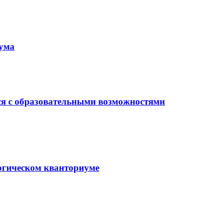
иума
ся с образовательными возможностями
гогическом кванториуме