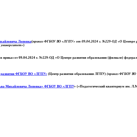
Михайловича Лоповка
(
приказ ФГБОУ ВО «ЛГПУ» от 09.04.2024 г. №229-ОД «О Центре ра
й университет»
)
 в приказ от 09.04.2024 г. №229-ОД «О Центре развития образования (филиале) федер
о развития ФГБОУ ВО «ЛГПУ»
(Центр развития образования ЛГПУ)
(приказ ФГБОУ ВО 
ьва Михайловича Лоповка»
ФГБОУ ВО «ЛГПУ
» («Педагогический кванториум им. Л