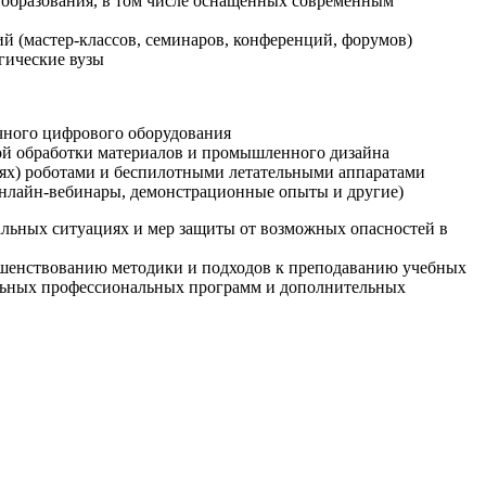
образования, в том числе оснащенных современным
й (мастер-классов, семинаров, конференций, форумов)
гические вузы
очного цифрового оборудования
ой обработки материалов и промышленного дизайна
иях) роботами и беспилотными летательными аппаратами
 онлайн-вебинары, демонстрационные опыты и другие)
альных ситуациях и мер защиты от возможных опасностей в
ршенствованию методики и подходов к преподаванию учебных
ельных профессиональных программ и дополнительных