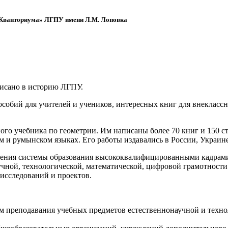
 «Кванториума» ЛГПУ имени Л.М. Лоповка
писано в историю ЛГПУ.
обий для учителей и учеников, интересных книг для внеклассно
ого учебника по геометрии. Им написаны более 70 книг и 150 ст
м и румынском языках. Его работы издавались в России, Украине
ения системы образования высококвалифицированными кадрами 
чной, технологической, математической, цифровой грамотности
х исследований и проектов.
ям преподавания учебных предметов естественнонаучной и техн