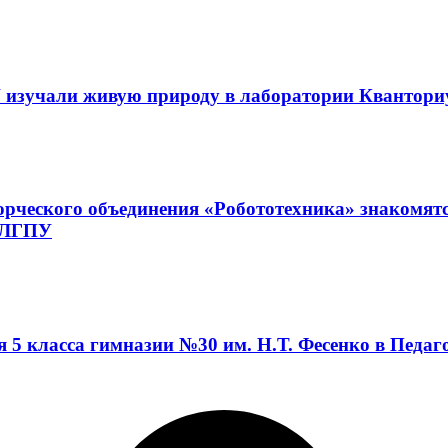
 изучали живую природу в лаборатории Квантор
орческого объединения «Робототехника» знакомят
а ЛГПУ
я 5 класса гимназии №30 им. Н.Т. Фесенко в Педа