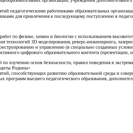
щеобразовательных организаций, учреждений дополнительного 
ятий педагогическими работниками образовательных организаци
никами для привлечения к последующему поступлению в педаго
 работ по физике, химии и биологии с использованием высокот
ния технологий 3D моделирования, реверс-инжиниринга, лазерн
конструированию и управлению (в специально созданных услов
ективного цифрового образовательного контента (презентации,
й по изучению основ безопасности, правил поведения в экстрем
защиты Родины»
иятий, способствующих развитию образовательной среды и сове
ных программ высшего педагогического образования, дополнит