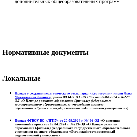
дополнительных общеобразовательных программ
Нормативные документы
Локальные
Приказ о создании педагогического технопарка «Кванториум» имени Льва
Михайловича Лоповка
(
приказ ФГБОУ ВО «ЛГПУ» от 09.04.2024 г. №229-
ОД «О Центре развития образования (филиале) федерального
государственного образовательного учреждения высшего
образования «Луганский государственный педагогический университет»
)
Приказ ФГБОУ ВО «ЛГПУ» от 20.09.2024 г. №486-ОД
«О внесении
изменений в приказ от 09.04.2024 г. №229-ОД «О Центре развития
образования (филиале) федерального государственного образовательного
учреждения высшего образования «Луганский государственный
педагогический университет»