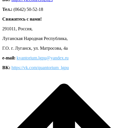
Тел.:
(0642) 50-52-18
Свяжитесь с нами!
291011, Россия,
Луганская Народная Республика,
Г.О. г. Луганск, ул. Матросова, 4а
e-mail:
kvantorium.lgpu@yandex.ru
ВК:
https://vk.com/quantorium_lgpu