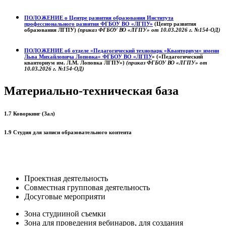
ПОЛОЖЕНИЕ о
Центре развития образования
Института
профессионального развития ФГБОУ ВО «ЛГПУ»
(Центр развития
образования ЛГПУ)
(приказ ФГБОУ ВО «ЛГПУ» от 10.03.2026 г. №154-ОД)
ПОЛОЖЕНИЕ об отделе «Педагогический технопарк «Кванториум» имени
Льва Михайловича Лоповка»
ФГБОУ ВО «ЛГПУ
» («Педагогический
кванториум им. Л.М. Лоповка ЛГПУ»)
(приказ ФГБОУ ВО «ЛГПУ» от
10.03.2026 г. №154-ОД)
Материально-техническая база
1.7 Коворкинг (Зал)
1.9 Студия для записи образовательного контента
Проектная деятельность
Совместная групповая деятельность
Досуговые мероприяти
Зона студииной съемки
Зона для проведения вебинаров, для создания