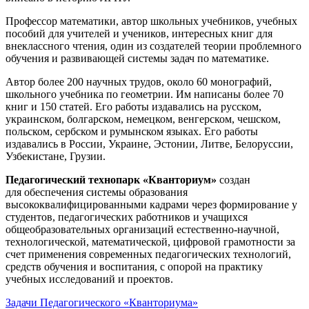
Профессор математики, автор школьных учебников, учебных
пособий для учителей и учеников, интересных книг для
внеклассного чтения, один из создателей теории проблемного
обучения и развивающей системы задач по математике.
Автор более 200 научных трудов, около 60 монографий,
школьного учебника по геометрии. Им написаны более 70
книг и 150 статей. Его работы издавались на русском,
украинском, болгарском, немецком, венгерском, чешском,
польском, сербском и румынском языках. Его работы
издавались в России, Украине, Эстонии, Литве, Белоруссии,
Узбекистане, Грузии.
Педагогический технопарк «Кванториум»
создан
для
обеспечения системы образования
высококвалифицированными кадрами через формирование у
студентов, педагогических работников и учащихся
общеобразовательных организаций естественно-научной,
технологической, математической, цифровой грамотности за
счет применения современных педагогических технологий,
средств обучения и воспитания, с опорой на практику
учебных исследований и проектов.
Задачи Педагогического «Кванториума»