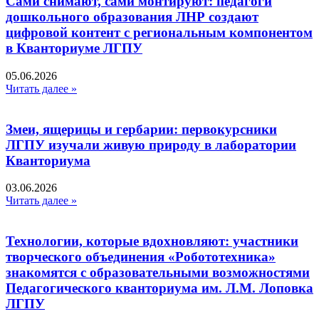
Сами снимают, сами монтируют: педагоги
дошкольного образования ЛНР создают
цифровой контент с региональным компонентом
в Кванториуме ЛГПУ​
05.06.2026
Читать далее »
Змеи, ящерицы и гербарии: первокурсники
ЛГПУ изучали живую природу в лаборатории
Кванториума
03.06.2026
Читать далее »
Технологии, которые вдохновляют: участники
творческого объединения «Робототехника»
знакомятся с образовательными возможностями
Педагогического кванториума им. Л.М. Лоповка
ЛГПУ