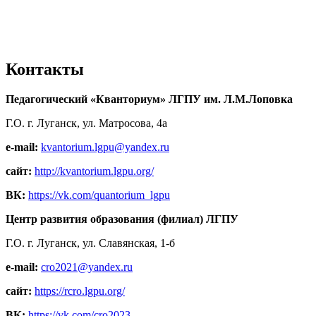
Контакты
Педагогический «Кванториум» ЛГПУ им. Л.М.Лоповка
Г.О. г. Луганск, ул. Матросова, 4а
e-mail:
kvantorium.lgpu@yandex.ru
сайт:
http://kvantorium.lgpu.org/
ВК:
https://vk.com/quantorium_lgpu
Центр развития образования (филиал) ЛГПУ
Г.О. г. Луганск, ул. Славянская, 1-б
e-mail:
cro2021@yandex.ru
сайт:
https://rcro.lgpu.org/
ВК:
https://vk.com/cro2023