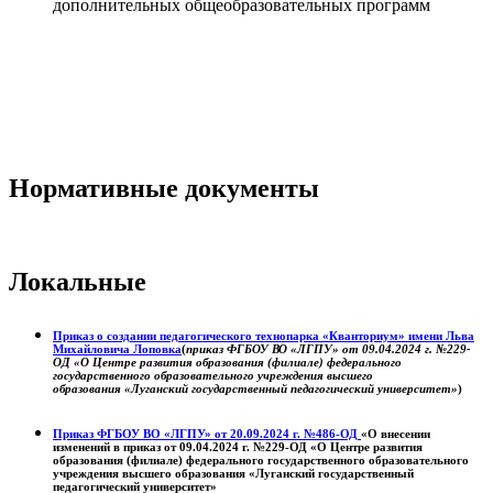
дополнительных общеобразовательных программ
Нормативные документы
Локальные
Приказ о создании педагогического технопарка «Кванториум» имени Льва
Михайловича Лоповка
(
приказ ФГБОУ ВО «ЛГПУ» от 09.04.2024 г. №229-
ОД «О Центре развития образования (филиале) федерального
государственного образовательного учреждения высшего
образования «Луганский государственный педагогический университет»
)
Приказ ФГБОУ ВО «ЛГПУ» от 20.09.2024 г. №486-ОД
«О внесении
изменений в приказ от 09.04.2024 г. №229-ОД «О Центре развития
образования (филиале) федерального государственного образовательного
учреждения высшего образования «Луганский государственный
педагогический университет»