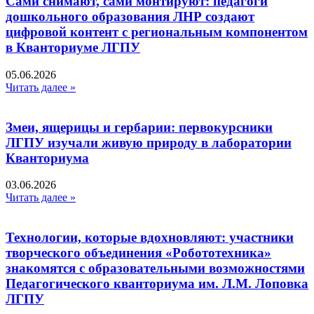
Сами снимают, сами монтируют: педагоги
дошкольного образования ЛНР создают
цифровой контент с региональным компонентом
в Кванториуме ЛГПУ​
05.06.2026
Читать далее »
Змеи, ящерицы и гербарии: первокурсники
ЛГПУ изучали живую природу в лаборатории
Кванториума
03.06.2026
Читать далее »
Технологии, которые вдохновляют: участники
творческого объединения «Робототехника»
знакомятся с образовательными возможностями
Педагогического кванториума им. Л.М. Лоповка
ЛГПУ