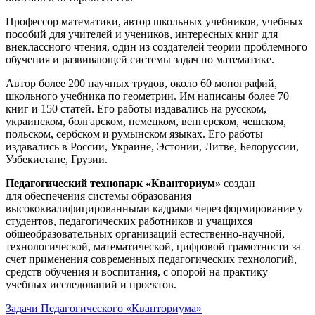
Профессор математики, автор школьных учебников, учебных
пособий для учителей и учеников, интересных книг для
внеклассного чтения, один из создателей теории проблемного
обучения и развивающей системы задач по математике.
Автор более 200 научных трудов, около 60 монографий,
школьного учебника по геометрии. Им написаны более 70
книг и 150 статей. Его работы издавались на русском,
украинском, болгарском, немецком, венгерском, чешском,
польском, сербском и румынском языках. Его работы
издавались в России, Украине, Эстонии, Литве, Белоруссии,
Узбекистане, Грузии.
Педагогический технопарк «Кванториум»
создан
для
обеспечения системы образования
высококвалифицированными кадрами через формирование у
студентов, педагогических работников и учащихся
общеобразовательных организаций естественно-научной,
технологической, математической, цифровой грамотности за
счет применения современных педагогических технологий,
средств обучения и воспитания, с опорой на практику
учебных исследований и проектов.
Задачи Педагогического «Кванториума»