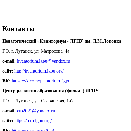
Контакты
Педагогический «Кванториум» ЛГПУ им. Л.М.Лоповка
Г.О. г. Луганск, ул. Матросова, 4а
e-mail:
kvantorium.lgpu@yandex.ru
сайт:
http://kvantorium.lgpu.org/
ВК:
https://vk.com/quantorium_lgpu
Центр развития образования (филиал) ЛГПУ
Г.О. г. Луганск, ул. Славянская, 1-б
e-mail:
cro2021@yandex.ru
сайт:
https://rcro.lgpu.org/
ВК:
https://vk.com/cro2023