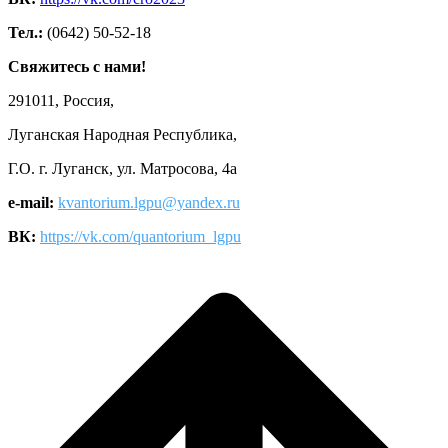
Тел.:
(0642) 50-52-18
Свяжитесь с нами!
291011, Россия,
Луганская Народная Республика,
Г.О. г. Луганск, ул. Матросова, 4а
e-mail:
kvantorium.lgpu@yandex.ru
ВК:
https://vk.com/quantorium_lgpu