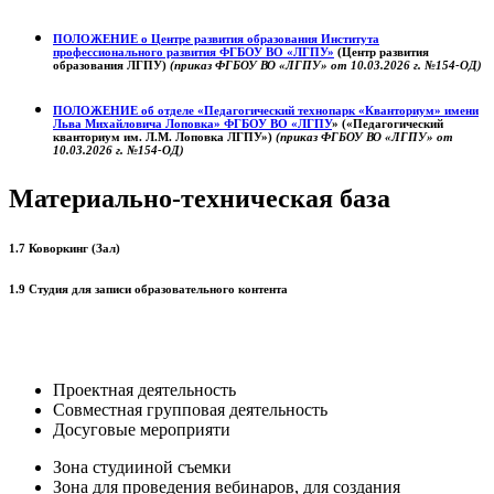
ПОЛОЖЕНИЕ о
Центре развития образования
Института
профессионального развития ФГБОУ ВО «ЛГПУ»
(Центр развития
образования ЛГПУ)
(приказ ФГБОУ ВО «ЛГПУ» от 10.03.2026 г. №154-ОД)
ПОЛОЖЕНИЕ об отделе «Педагогический технопарк «Кванториум» имени
Льва Михайловича Лоповка»
ФГБОУ ВО «ЛГПУ
» («Педагогический
кванториум им. Л.М. Лоповка ЛГПУ»)
(приказ ФГБОУ ВО «ЛГПУ» от
10.03.2026 г. №154-ОД)
Материально-техническая база
1.7 Коворкинг (Зал)
1.9 Студия для записи образовательного контента
Проектная деятельность
Совместная групповая деятельность
Досуговые мероприяти
Зона студииной съемки
Зона для проведения вебинаров, для создания