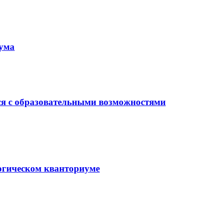
иума
ся с образовательными возможностями
гогическом кванториуме