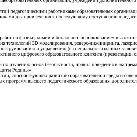
щеобразовательных организаций, учреждений дополнительного 
ятий педагогическими работниками образовательных организаци
никами для привлечения к последующему поступлению в педаго
 работ по физике, химии и биологии с использованием высокот
ния технологий 3D моделирования, реверс-инжиниринга, лазерн
конструированию и управлению (в специально созданных услов
ективного цифрового образовательного контента (презентации,
й по изучению основ безопасности, правил поведения в экстрем
защиты Родины»
иятий, способствующих развитию образовательной среды и сове
ных программ высшего педагогического образования, дополнит