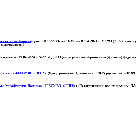
Михайловича Лоповка
(
приказ ФГБОУ ВО «ЛГПУ» от 09.04.2024 г. №229-ОД «О Центре ра
й университет»
)
 в приказ от 09.04.2024 г. №229-ОД «О Центре развития образования (филиале) федер
о развития ФГБОУ ВО «ЛГПУ»
(Центр развития образования ЛГПУ)
(приказ ФГБОУ ВО 
ьва Михайловича Лоповка»
ФГБОУ ВО «ЛГПУ
» («Педагогический кванториум им. Л