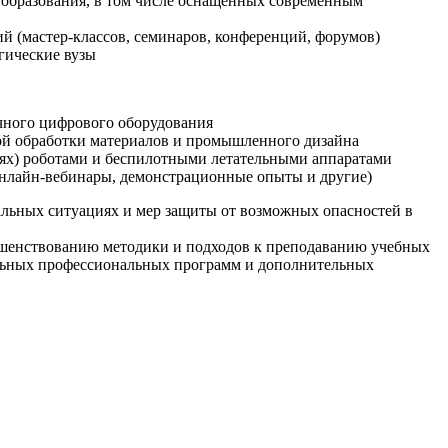
образования, в том числе оснащенных современным
й (мастер-классов, семинаров, конференций, форумов)
гические вузы
очного цифрового оборудования
ой обработки материалов и промышленного дизайна
иях) роботами и беспилотными летательными аппаратами
 онлайн-вебинары, демонстрационные опыты и другие)
альных ситуациях и мер защиты от возможных опасностей в
ршенствованию методики и подходов к преподаванию учебных
ельных профессиональных программ и дополнительных