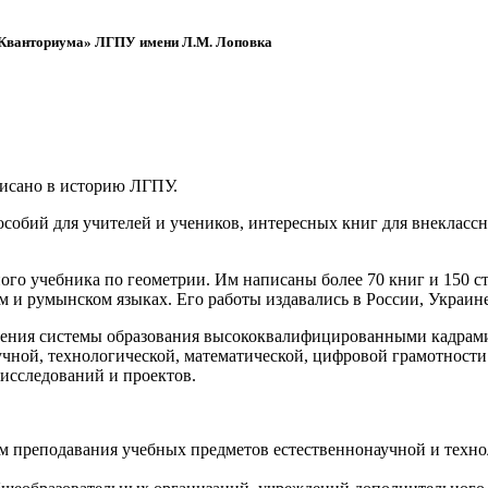
 «Кванториума» ЛГПУ имени Л.М. Лоповка
писано в историю ЛГПУ.
обий для учителей и учеников, интересных книг для внеклассно
ого учебника по геометрии. Им написаны более 70 книг и 150 ст
м и румынском языках. Его работы издавались в России, Украине
ения системы образования высококвалифицированными кадрами 
чной, технологической, математической, цифровой грамотности
х исследований и проектов.
ям преподавания учебных предметов естественнонаучной и техн