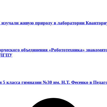
 изучали живую природу в лаборатории Квантор
орческого объединения «Робототехника» знакомят
а ЛГПУ
я 5 класса гимназии №30 им. Н.Т. Фесенко в Педа