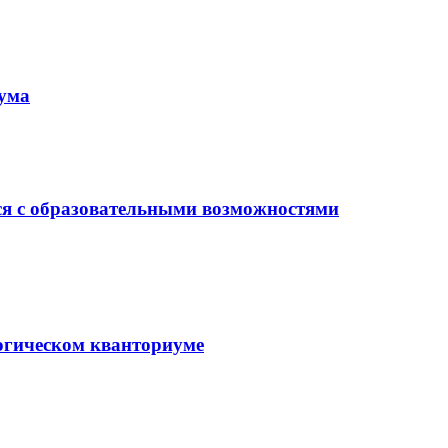
иума
ся с образовательными возможностями
гогическом кванториуме