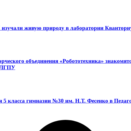
 изучали живую природу в лаборатории Квантор
орческого объединения «Робототехника» знакомят
а ЛГПУ
я 5 класса гимназии №30 им. Н.Т. Фесенко в Педа