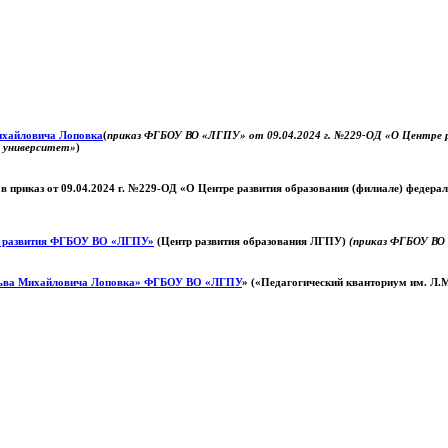
Михайловича Лоповка
(
приказ ФГБОУ ВО «ЛГПУ» от 09.04.2024 г. №229-ОД «О Центре ра
й университет»
)
 в приказ от 09.04.2024 г. №229-ОД «О Центре развития образования (филиале) федер
о развития ФГБОУ ВО «ЛГПУ»
(Центр развития образования ЛГПУ)
(приказ ФГБОУ ВО 
ьва Михайловича Лоповка»
ФГБОУ ВО «ЛГПУ
» («Педагогический кванториум им. Л