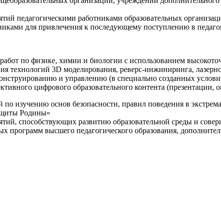
щеобразовательных организаций, учреждений дополнительного 
ятий педагогическими работниками образовательных организаци
никами для привлечения к последующему поступлению в педаго
 работ по физике, химии и биологии с использованием высокот
ния технологий 3D моделирования, реверс-инжиниринга, лазерн
конструированию и управлению (в специально созданных услов
ективного цифрового образовательного контента (презентации,
й по изучению основ безопасности, правил поведения в экстрем
защиты Родины»
иятий, способствующих развитию образовательной среды и сове
ных программ высшего педагогического образования, дополнит