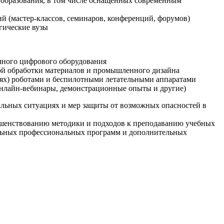
образования, в том числе оснащенных современным
й (мастер-классов, семинаров, конференций, форумов)
гические вузы
очного цифрового оборудования
ой обработки материалов и промышленного дизайна
иях) роботами и беспилотными летательными аппаратами
 онлайн-вебинары, демонстрационные опыты и другие)
альных ситуациях и мер защиты от возможных опасностей в
ршенствованию методики и подходов к преподаванию учебных
ельных профессиональных программ и дополнительных