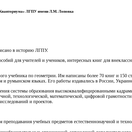
 «Кванториума» ЛГПУ имени Л.М. Лоповка
писано в историю ЛГПУ.
обий для учителей и учеников, интересных книг для внеклассно
ого учебника по геометрии. Им написаны более 70 книг и 150 ст
м и румынском языках. Его работы издавались в России, Украине
ения системы образования высококвалифицированными кадрами 
чной, технологической, математической, цифровой грамотности
х исследований и проектов.
ям преподавания учебных предметов естественнонаучной и техн