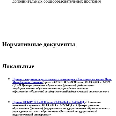
дополнительных общеобразовательных программ
Нормативные документы
Локальные
Приказ о создании педагогического технопарка «Кванториум» имени Льва
Михайловича Лоповка
(
приказ ФГБОУ ВО «ЛГПУ» от 09.04.2024 г. №229-
ОД «О Центре развития образования (филиале) федерального
государственного образовательного учреждения высшего
образования «Луганский государственный педагогический университет»
)
Приказ ФГБОУ ВО «ЛГПУ» от 20.09.2024 г. №486-ОД
«О внесении
изменений в приказ от 09.04.2024 г. №229-ОД «О Центре развития
образования (филиале) федерального государственного образовательного
учреждения высшего образования «Луганский государственный
педагогический университет»