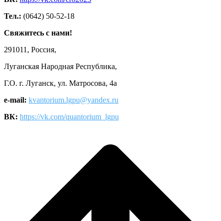
Тел.:
(0642) 50-52-18
Свяжитесь с нами!
291011, Россия,
Луганская Народная Республика,
Г.О. г. Луганск, ул. Матросова, 4а
e-mail:
kvantorium.lgpu@yandex.ru
ВК:
https://vk.com/quantorium_lgpu