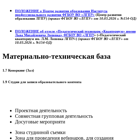
ПОЛОЖЕНИЕ о
Центре развития образования
Института
профессионального развития ФГБОУ ВО «ЛГПУ»
(Центр развития
образования ЛГПУ)
(приказ ФГБОУ ВО «ЛГПУ» от 10.03.2026 г. №154-ОД)
ПОЛОЖЕНИЕ об отделе «Педагогический технопарк «Кванториум» имени
Льва Михайловича Лоповка»
ФГБОУ ВО «ЛГПУ
» («Педагогический
кванториум им. Л.М. Лоповка ЛГПУ»)
(приказ ФГБОУ ВО «ЛГПУ» от
10.03.2026 г. №154-ОД)
Материально-техническая база
1.7 Коворкинг (Зал)
1.9 Студия для записи образовательного контента
Проектная деятельность
Совместная групповая деятельность
Досуговые мероприяти
Зона студииной съемки
Зона для проведения вебинаров, для создания