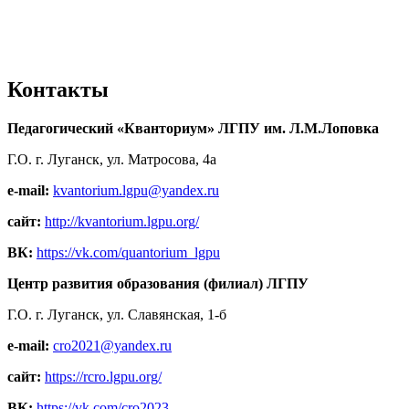
Контакты
Педагогический «Кванториум» ЛГПУ им. Л.М.Лоповка
Г.О. г. Луганск, ул. Матросова, 4а
e-mail:
kvantorium.lgpu@yandex.ru
сайт:
http://kvantorium.lgpu.org/
ВК:
https://vk.com/quantorium_lgpu
Центр развития образования (филиал) ЛГПУ
Г.О. г. Луганск, ул. Славянская, 1-б
e-mail:
cro2021@yandex.ru
сайт:
https://rcro.lgpu.org/
ВК:
https://vk.com/cro2023