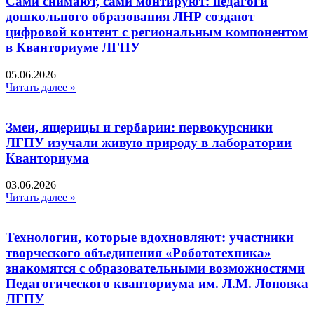
Сами снимают, сами монтируют: педагоги
дошкольного образования ЛНР создают
цифровой контент с региональным компонентом
в Кванториуме ЛГПУ​
05.06.2026
Читать далее »
Змеи, ящерицы и гербарии: первокурсники
ЛГПУ изучали живую природу в лаборатории
Кванториума
03.06.2026
Читать далее »
Технологии, которые вдохновляют: участники
творческого объединения «Робототехника»
знакомятся с образовательными возможностями
Педагогического кванториума им. Л.М. Лоповка
ЛГПУ