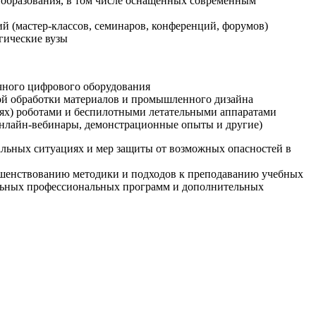
образования, в том числе оснащенных современным
й (мастер-классов, семинаров, конференций, форумов)
гические вузы
очного цифрового оборудования
ой обработки материалов и промышленного дизайна
иях) роботами и беспилотными летательными аппаратами
 онлайн-вебинары, демонстрационные опыты и другие)
альных ситуациях и мер защиты от возможных опасностей в
ршенствованию методики и подходов к преподаванию учебных
ельных профессиональных программ и дополнительных