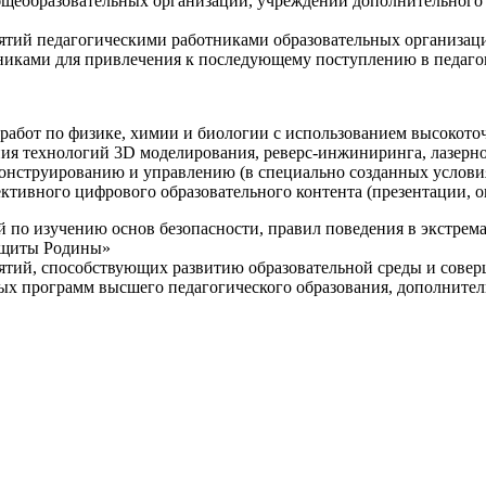
щеобразовательных организаций, учреждений дополнительного 
ятий педагогическими работниками образовательных организаци
никами для привлечения к последующему поступлению в педаго
 работ по физике, химии и биологии с использованием высокот
ния технологий 3D моделирования, реверс-инжиниринга, лазерн
конструированию и управлению (в специально созданных услов
ективного цифрового образовательного контента (презентации,
й по изучению основ безопасности, правил поведения в экстрем
защиты Родины»
иятий, способствующих развитию образовательной среды и сове
ных программ высшего педагогического образования, дополнит