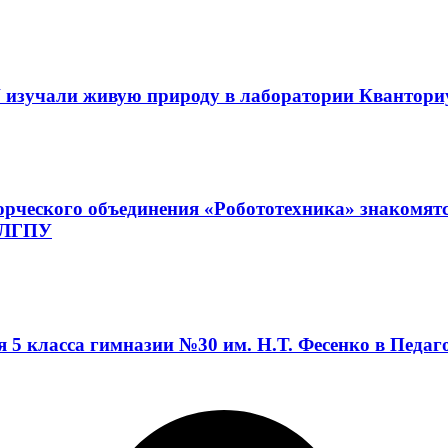
 изучали живую природу в лаборатории Квантор
орческого объединения «Робототехника» знакомят
а ЛГПУ
я 5 класса гимназии №30 им. Н.Т. Фесенко в Педа