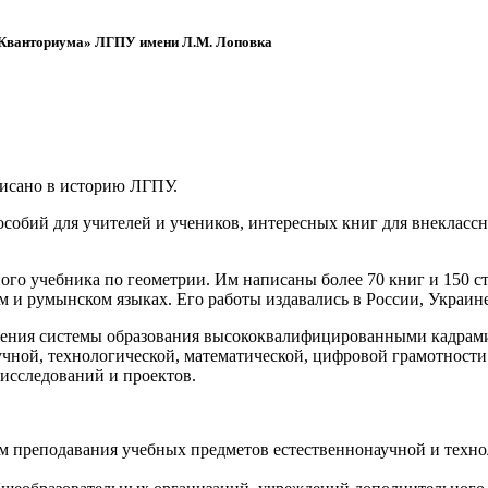
 «Кванториума» ЛГПУ имени Л.М. Лоповка
писано в историю ЛГПУ.
обий для учителей и учеников, интересных книг для внеклассно
ого учебника по геометрии. Им написаны более 70 книг и 150 ст
м и румынском языках. Его работы издавались в России, Украине
ения системы образования высококвалифицированными кадрами 
чной, технологической, математической, цифровой грамотности
х исследований и проектов.
ям преподавания учебных предметов естественнонаучной и техн