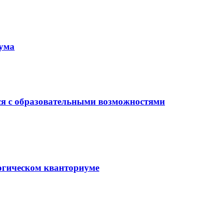
иума
ся с образовательными возможностями
гогическом кванториуме