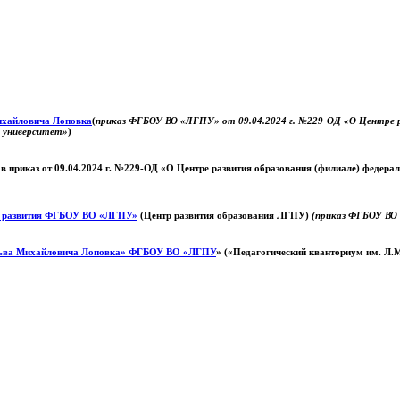
Михайловича Лоповка
(
приказ ФГБОУ ВО «ЛГПУ» от 09.04.2024 г. №229-ОД «О Центре ра
й университет»
)
 в приказ от 09.04.2024 г. №229-ОД «О Центре развития образования (филиале) федер
о развития ФГБОУ ВО «ЛГПУ»
(Центр развития образования ЛГПУ)
(приказ ФГБОУ ВО 
ьва Михайловича Лоповка»
ФГБОУ ВО «ЛГПУ
» («Педагогический кванториум им. Л