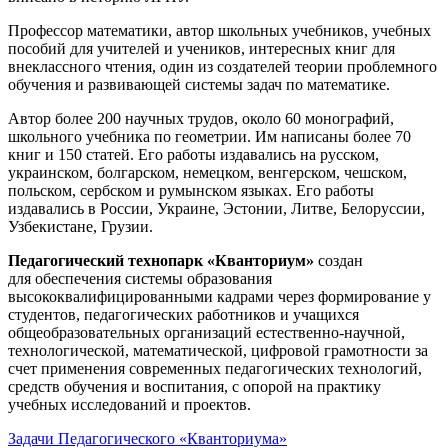
Профессор математики, автор школьных учебников, учебных
пособий для учителей и учеников, интересных книг для
внеклассного чтения, один из создателей теории проблемного
обучения и развивающей системы задач по математике.
Автор более 200 научных трудов, около 60 монографий,
школьного учебника по геометрии. Им написаны более 70
книг и 150 статей. Его работы издавались на русском,
украинском, болгарском, немецком, венгерском, чешском,
польском, сербском и румынском языках. Его работы
издавались в России, Украине, Эстонии, Литве, Белоруссии,
Узбекистане, Грузии.
Педагогический технопарк «Кванториум»
создан
для
обеспечения системы образования
высококвалифицированными кадрами через формирование у
студентов, педагогических работников и учащихся
общеобразовательных организаций естественно-научной,
технологической, математической, цифровой грамотности за
счет применения современных педагогических технологий,
средств обучения и воспитания, с опорой на практику
учебных исследований и проектов.
Задачи Педагогического «Кванториума»