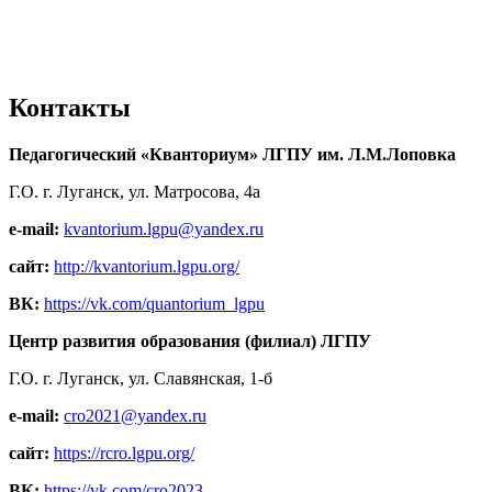
Контакты
Педагогический «Кванториум» ЛГПУ им. Л.М.Лоповка
Г.О. г. Луганск, ул. Матросова, 4а
e-mail:
kvantorium.lgpu@yandex.ru
сайт:
http://kvantorium.lgpu.org/
ВК:
https://vk.com/quantorium_lgpu
Центр развития образования (филиал) ЛГПУ
Г.О. г. Луганск, ул. Славянская, 1-б
e-mail:
cro2021@yandex.ru
сайт:
https://rcro.lgpu.org/
ВК:
https://vk.com/cro2023