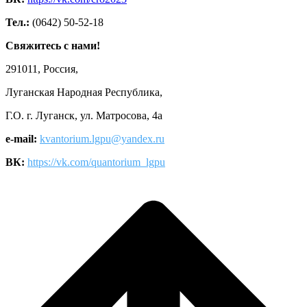
Тел.:
(0642) 50-52-18
Свяжитесь с нами!
291011, Россия,
Луганская Народная Республика,
Г.О. г. Луганск, ул. Матросова, 4а
e-mail:
kvantorium.lgpu@yandex.ru
ВК:
https://vk.com/quantorium_lgpu