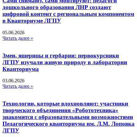
Сами снимают, сами монтируют: педагоги
дошкольного образования ЛНР создают
цифровой контент с региональным компонентом
в Кванториуме ЛГПУ​
05.06.2026
Читать далее »
Змеи, ящерицы и гербарии: первокурсники
ЛГПУ изучали живую природу в лаборатории
Кванториума
03.06.2026
Читать далее »
Технологии, которые вдохновляют: участники
творческого объединения «Робототехника»
знакомятся с образовательными возможностями
Педагогического кванториума им. Л.М. Лоповка
ЛГПУ