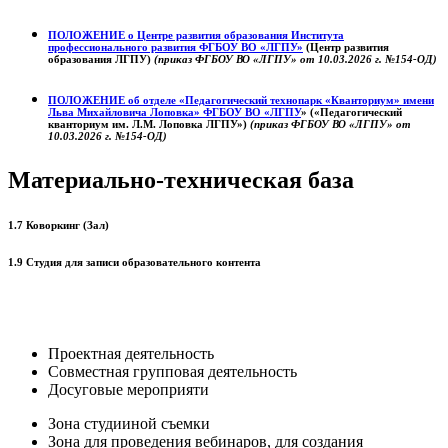
ПОЛОЖЕНИЕ о
Центре развития образования
Института
профессионального развития ФГБОУ ВО «ЛГПУ»
(Центр развития
образования ЛГПУ)
(приказ ФГБОУ ВО «ЛГПУ» от 10.03.2026 г. №154-ОД)
ПОЛОЖЕНИЕ об отделе «Педагогический технопарк «Кванториум» имени
Льва Михайловича Лоповка»
ФГБОУ ВО «ЛГПУ
» («Педагогический
кванториум им. Л.М. Лоповка ЛГПУ»)
(приказ ФГБОУ ВО «ЛГПУ» от
10.03.2026 г. №154-ОД)
Материально-техническая база
1.7 Коворкинг (Зал)
1.9 Студия для записи образовательного контента
Проектная деятельность
Совместная групповая деятельность
Досуговые мероприяти
Зона студииной съемки
Зона для проведения вебинаров, для создания