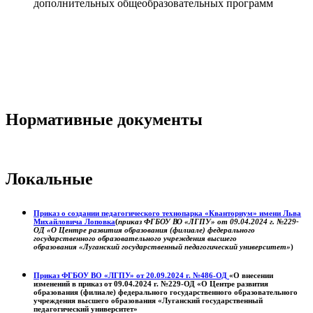
дополнительных общеобразовательных программ
Нормативные документы
Локальные
Приказ о создании педагогического технопарка «Кванториум» имени Льва
Михайловича Лоповка
(
приказ ФГБОУ ВО «ЛГПУ» от 09.04.2024 г. №229-
ОД «О Центре развития образования (филиале) федерального
государственного образовательного учреждения высшего
образования «Луганский государственный педагогический университет»
)
Приказ ФГБОУ ВО «ЛГПУ» от 20.09.2024 г. №486-ОД
«О внесении
изменений в приказ от 09.04.2024 г. №229-ОД «О Центре развития
образования (филиале) федерального государственного образовательного
учреждения высшего образования «Луганский государственный
педагогический университет»