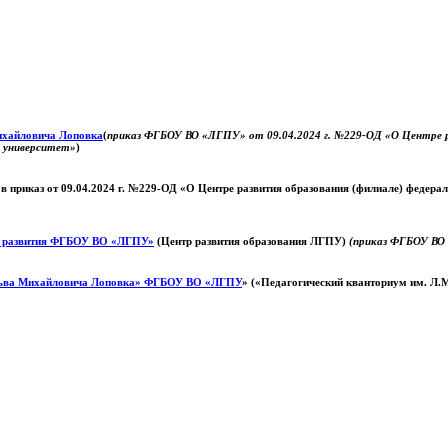
Михайловича Лоповка
(
приказ ФГБОУ ВО «ЛГПУ» от 09.04.2024 г. №229-ОД «О Центре ра
й университет»
)
 в приказ от 09.04.2024 г. №229-ОД «О Центре развития образования (филиале) федер
о развития ФГБОУ ВО «ЛГПУ»
(Центр развития образования ЛГПУ)
(приказ ФГБОУ ВО 
ьва Михайловича Лоповка»
ФГБОУ ВО «ЛГПУ
» («Педагогический кванториум им. Л