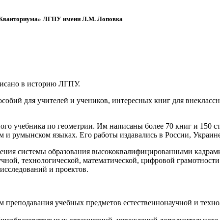
 «Кванториума» ЛГПУ имени Л.М. Лоповка
писано в историю ЛГПУ.
обий для учителей и учеников, интересных книг для внеклассно
ого учебника по геометрии. Им написаны более 70 книг и 150 ст
м и румынском языках. Его работы издавались в России, Украине
ения системы образования высококвалифицированными кадрами 
чной, технологической, математической, цифровой грамотности
х исследований и проектов.
ям преподавания учебных предметов естественнонаучной и техн