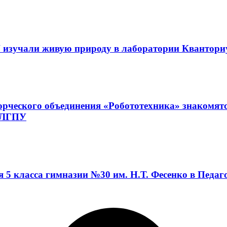
 изучали живую природу в лаборатории Квантор
орческого объединения «Робототехника» знакомят
а ЛГПУ
я 5 класса гимназии №30 им. Н.Т. Фесенко в Педа