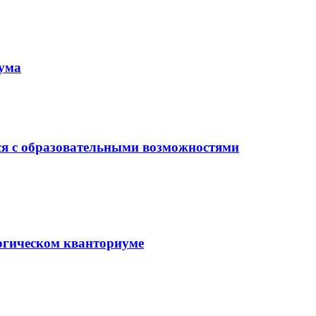
иума
ся с образовательными возможностями
гогическом кванториуме