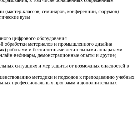
образования, в том числе оснащенных современным
й (мастер-классов, семинаров, конференций, форумов)
гические вузы
очного цифрового оборудования
ой обработки материалов и промышленного дизайна
иях) роботами и беспилотными летательными аппаратами
 онлайн-вебинары, демонстрационные опыты и другие)
альных ситуациях и мер защиты от возможных опасностей в
ршенствованию методики и подходов к преподаванию учебных
ельных профессиональных программ и дополнительных