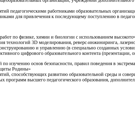
щеобразовательных организаций, учреждений дополнительного 
ятий педагогическими работниками образовательных организаци
никами для привлечения к последующему поступлению в педаго
 работ по физике, химии и биологии с использованием высокот
ния технологий 3D моделирования, реверс-инжиниринга, лазерн
конструированию и управлению (в специально созданных услов
ективного цифрового образовательного контента (презентации,
й по изучению основ безопасности, правил поведения в экстрем
защиты Родины»
иятий, способствующих развитию образовательной среды и сове
ных программ высшего педагогического образования, дополнит