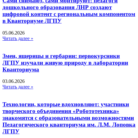
Сами снимают, сами монтируют: педагоги
дошкольного образования ЛНР создают
цифровой контент с региональным компонентом
в Кванториуме ЛГПУ​
05.06.2026
Читать далее »
Змеи, ящерицы и гербарии: первокурсники
ЛГПУ изучали живую природу в лаборатории
Кванториума
03.06.2026
Читать далее »
Технологии, которые вдохновляют: участники
творческого объединения «Робототехника»
знакомятся с образовательными возможностями
Педагогического кванториума им. Л.М. Лоповка
ЛГПУ