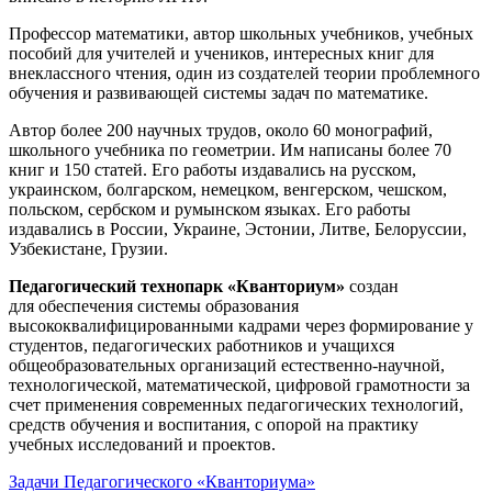
Профессор математики, автор школьных учебников, учебных
пособий для учителей и учеников, интересных книг для
внеклассного чтения, один из создателей теории проблемного
обучения и развивающей системы задач по математике.
Автор более 200 научных трудов, около 60 монографий,
школьного учебника по геометрии. Им написаны более 70
книг и 150 статей. Его работы издавались на русском,
украинском, болгарском, немецком, венгерском, чешском,
польском, сербском и румынском языках. Его работы
издавались в России, Украине, Эстонии, Литве, Белоруссии,
Узбекистане, Грузии.
Педагогический технопарк «Кванториум»
создан
для
обеспечения системы образования
высококвалифицированными кадрами через формирование у
студентов, педагогических работников и учащихся
общеобразовательных организаций естественно-научной,
технологической, математической, цифровой грамотности за
счет применения современных педагогических технологий,
средств обучения и воспитания, с опорой на практику
учебных исследований и проектов.
Задачи Педагогического «Кванториума»