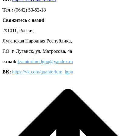
Тел.:
(0642) 50-52-18
Свяжитесь с нами!
291011, Россия,
Луганская Народная Республика,
Г.О. г. Луганск, ул. Матросова, 4а
e-mail:
kvantorium.lgpu@yandex.ru
ВК:
https://vk.com/quantorium_lgpu