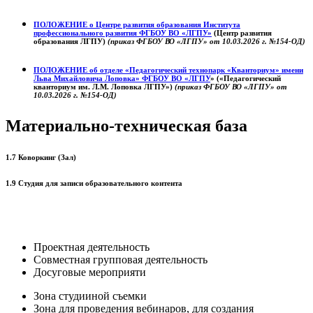
ПОЛОЖЕНИЕ о
Центре развития образования
Института
профессионального развития ФГБОУ ВО «ЛГПУ»
(Центр развития
образования ЛГПУ)
(приказ ФГБОУ ВО «ЛГПУ» от 10.03.2026 г. №154-ОД)
ПОЛОЖЕНИЕ об отделе «Педагогический технопарк «Кванториум» имени
Льва Михайловича Лоповка»
ФГБОУ ВО «ЛГПУ
» («Педагогический
кванториум им. Л.М. Лоповка ЛГПУ»)
(приказ ФГБОУ ВО «ЛГПУ» от
10.03.2026 г. №154-ОД)
Материально-техническая база
1.7 Коворкинг (Зал)
1.9 Студия для записи образовательного контента
Проектная деятельность
Совместная групповая деятельность
Досуговые мероприяти
Зона студииной съемки
Зона для проведения вебинаров, для создания