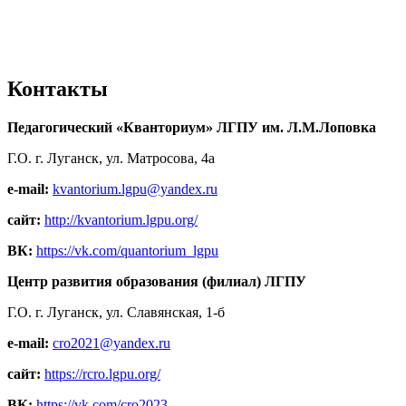
Контакты
Педагогический «Кванториум» ЛГПУ им. Л.М.Лоповка
Г.О. г. Луганск, ул. Матросова, 4а
e-mail:
kvantorium.lgpu@yandex.ru
сайт:
http://kvantorium.lgpu.org/
ВК:
https://vk.com/quantorium_lgpu
Центр развития образования (филиал) ЛГПУ
Г.О. г. Луганск, ул. Славянская, 1-б
e-mail:
cro2021@yandex.ru
сайт:
https://rcro.lgpu.org/
ВК:
https://vk.com/cro2023