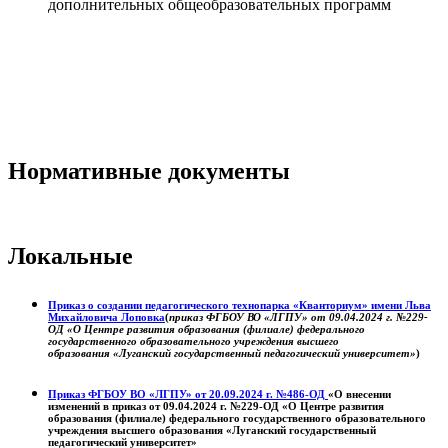
дополнительных общеобразовательных программ
Нормативные документы
Локальные
Приказ о создании педагогического технопарка «Кванториум» имени Льва
Михайловича Лоповка
(
приказ ФГБОУ ВО «ЛГПУ» от 09.04.2024 г. №229-
ОД «О Центре развития образования (филиале) федерального
государственного образовательного учреждения высшего
образования «Луганский государственный педагогический университет»
)
Приказ ФГБОУ ВО «ЛГПУ» от 20.09.2024 г. №486-ОД
«О внесении
изменений в приказ от 09.04.2024 г. №229-ОД «О Центре развития
образования (филиале) федерального государственного образовательного
учреждения высшего образования «Луганский государственный
педагогический университет»