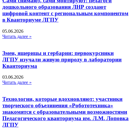
Сами снимают, сами монтируют: педагоги
дошкольного образования ЛНР создают
цифровой контент с региональным компонентом
в Кванториуме ЛГПУ​
05.06.2026
Читать далее »
Змеи, ящерицы и гербарии: первокурсники
ЛГПУ изучали живую природу в лаборатории
Кванториума
03.06.2026
Читать далее »
Технологии, которые вдохновляют: участники
творческого объединения «Робототехника»
знакомятся с образовательными возможностями
Педагогического кванториума им. Л.М. Лоповка
ЛГПУ