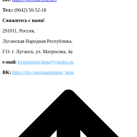
Тел.:
(0642) 50-52-18
Свяжитесь с нами!
291011, Россия,
Луганская Народная Республика,
Г.О. г. Луганск, ул. Матросова, 4а
e-mail:
kvantorium.lgpu@yandex.ru
ВК:
https://vk.com/quantorium_lgpu