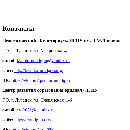
Контакты
Педагогический «Кванториум» ЛГПУ им. Л.М.Лоповка
Г.О. г. Луганск, ул. Матросова, 4а
e-mail:
kvantorium.lgpu@yandex.ru
сайт:
http://kvantorium.lgpu.org/
ВК:
https://vk.com/quantorium_lgpu
Центр развития образования (филиал) ЛГПУ
Г.О. г. Луганск, ул. Славянская, 1-б
e-mail:
cro2021@yandex.ru
сайт:
https://rcro.lgpu.org/
ВК:
https://vk.com/cro2023