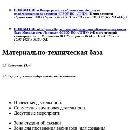
ПОЛОЖЕНИЕ о
Центре развития образования
Института
профессионального развития ФГБОУ ВО «ЛГПУ»
(Центр развития
образования ЛГПУ)
(приказ ФГБОУ ВО «ЛГПУ» от 10.03.2026 г. №154-ОД)
ПОЛОЖЕНИЕ об отделе «Педагогический технопарк «Кванториум» имени
Льва Михайловича Лоповка»
ФГБОУ ВО «ЛГПУ
» («Педагогический
кванториум им. Л.М. Лоповка ЛГПУ»)
(приказ ФГБОУ ВО «ЛГПУ» от
10.03.2026 г. №154-ОД)
Материально-техническая база
1.7 Коворкинг (Зал)
1.9 Студия для записи образовательного контента
Проектная деятельность
Совместная групповая деятельность
Досуговые мероприяти
Зона студииной съемки
Зона для проведения вебинаров, для создания