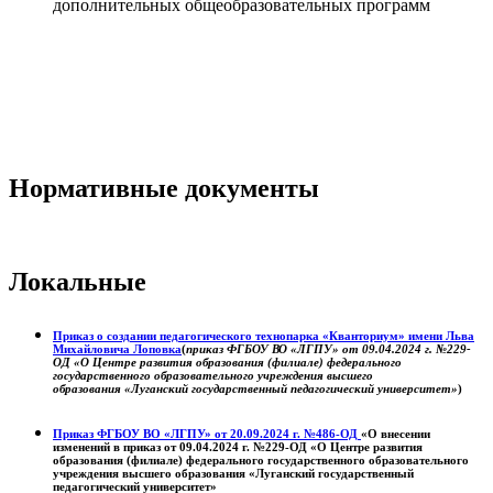
дополнительных общеобразовательных программ
Нормативные документы
Локальные
Приказ о создании педагогического технопарка «Кванториум» имени Льва
Михайловича Лоповка
(
приказ ФГБОУ ВО «ЛГПУ» от 09.04.2024 г. №229-
ОД «О Центре развития образования (филиале) федерального
государственного образовательного учреждения высшего
образования «Луганский государственный педагогический университет»
)
Приказ ФГБОУ ВО «ЛГПУ» от 20.09.2024 г. №486-ОД
«О внесении
изменений в приказ от 09.04.2024 г. №229-ОД «О Центре развития
образования (филиале) федерального государственного образовательного
учреждения высшего образования «Луганский государственный
педагогический университет»