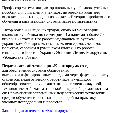
Профессор математики, автор школьных учебников, учебных
пособий для учителей и учеников, интересных книг для
внеклассного чтения, один из создателей теории проблемного
обучения и развивающей системы задач по математике.
Автор более 200 научных трудов, около 60 монографий,
школьного учебника по геометрии. Им написаны более 70
книг и 150 статей. Его работы издавались на русском,
украинском, болгарском, немецком, венгерском, чешском,
польском, сербском и румынском языках. Его работы
издавались в России, Украине, Эстонии, Литве, Белоруссии,
Узбекистане, Грузии.
Педагогический технопарк «Кванториум»
создан
для
обеспечения системы образования
высококвалифицированными кадрами через формирование у
студентов, педагогических работников и учащихся
общеобразовательных организаций естественно-научной,
технологической, математической, цифровой грамотности за
счет применения современных педагогических технологий,
средств обучения и воспитания, с опорой на практику
учебных исследований и проектов.
Задачи Педагогического «Кванториума»