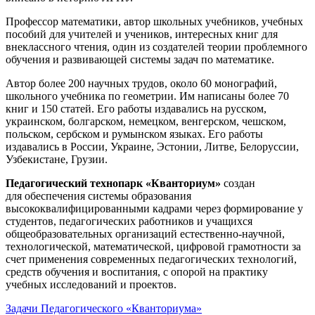
Профессор математики, автор школьных учебников, учебных
пособий для учителей и учеников, интересных книг для
внеклассного чтения, один из создателей теории проблемного
обучения и развивающей системы задач по математике.
Автор более 200 научных трудов, около 60 монографий,
школьного учебника по геометрии. Им написаны более 70
книг и 150 статей. Его работы издавались на русском,
украинском, болгарском, немецком, венгерском, чешском,
польском, сербском и румынском языках. Его работы
издавались в России, Украине, Эстонии, Литве, Белоруссии,
Узбекистане, Грузии.
Педагогический технопарк «Кванториум»
создан
для
обеспечения системы образования
высококвалифицированными кадрами через формирование у
студентов, педагогических работников и учащихся
общеобразовательных организаций естественно-научной,
технологической, математической, цифровой грамотности за
счет применения современных педагогических технологий,
средств обучения и воспитания, с опорой на практику
учебных исследований и проектов.
Задачи Педагогического «Кванториума»