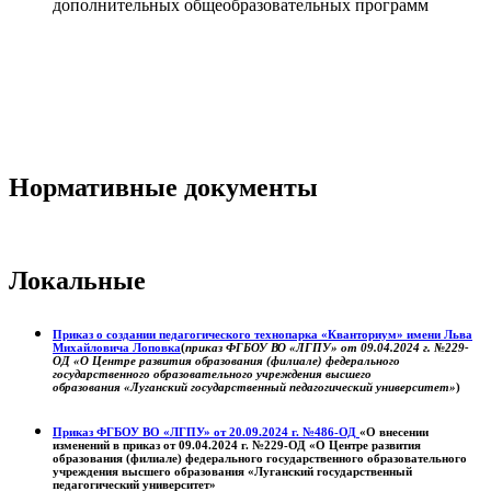
дополнительных общеобразовательных программ
Нормативные документы
Локальные
Приказ о создании педагогического технопарка «Кванториум» имени Льва
Михайловича Лоповка
(
приказ ФГБОУ ВО «ЛГПУ» от 09.04.2024 г. №229-
ОД «О Центре развития образования (филиале) федерального
государственного образовательного учреждения высшего
образования «Луганский государственный педагогический университет»
)
Приказ ФГБОУ ВО «ЛГПУ» от 20.09.2024 г. №486-ОД
«О внесении
изменений в приказ от 09.04.2024 г. №229-ОД «О Центре развития
образования (филиале) федерального государственного образовательного
учреждения высшего образования «Луганский государственный
педагогический университет»