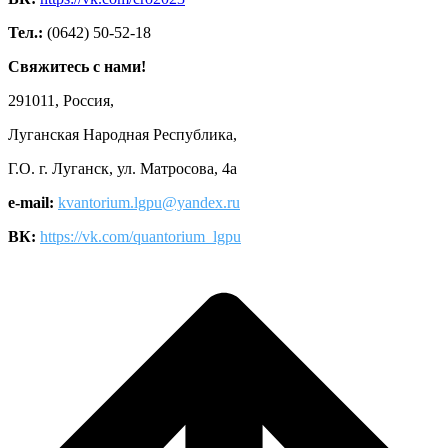
Тел.:
(0642) 50-52-18
Свяжитесь с нами!
291011, Россия,
Луганская Народная Республика,
Г.О. г. Луганск, ул. Матросова, 4а
e-mail:
kvantorium.lgpu@yandex.ru
ВК:
https://vk.com/quantorium_lgpu