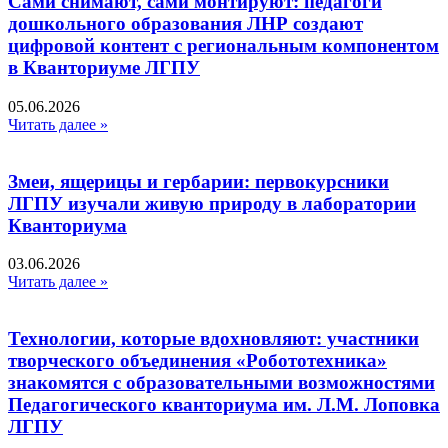
Сами снимают, сами монтируют: педагоги
дошкольного образования ЛНР создают
цифровой контент с региональным компонентом
в Кванториуме ЛГПУ​
05.06.2026
Читать далее »
Змеи, ящерицы и гербарии: первокурсники
ЛГПУ изучали живую природу в лаборатории
Кванториума
03.06.2026
Читать далее »
Технологии, которые вдохновляют: участники
творческого объединения «Робототехника»
знакомятся с образовательными возможностями
Педагогического кванториума им. Л.М. Лоповка
ЛГПУ