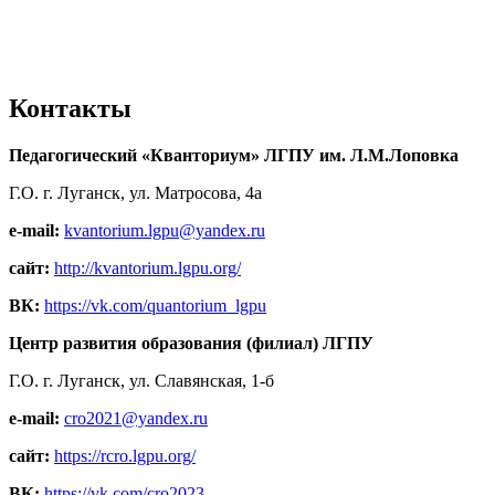
Контакты
Педагогический «Кванториум» ЛГПУ им. Л.М.Лоповка
Г.О. г. Луганск, ул. Матросова, 4а
e-mail:
kvantorium.lgpu@yandex.ru
сайт:
http://kvantorium.lgpu.org/
ВК:
https://vk.com/quantorium_lgpu
Центр развития образования (филиал) ЛГПУ
Г.О. г. Луганск, ул. Славянская, 1-б
e-mail:
cro2021@yandex.ru
сайт:
https://rcro.lgpu.org/
ВК:
https://vk.com/cro2023