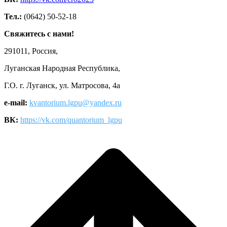
Тел.:
(0642) 50-52-18
Свяжитесь с нами!
291011, Россия,
Луганская Народная Республика,
Г.О. г. Луганск, ул. Матросова, 4а
e-mail:
kvantorium.lgpu@yandex.ru
ВК:
https://vk.com/quantorium_lgpu