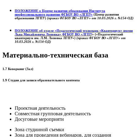
ПОЛОЖЕНИЕ о
Центре развития образования
Института
профессионального развития ФГБОУ ВО «ЛГПУ»
(Центр развития
образования ЛГПУ)
(приказ ФГБОУ ВО «ЛГПУ» от 10.03.2026 г. №154-ОД)
ПОЛОЖЕНИЕ об отделе «Педагогический технопарк «Кванториум» имени
Льва Михайловича Лоповка»
ФГБОУ ВО «ЛГПУ
» («Педагогический
кванториум им. Л.М. Лоповка ЛГПУ»)
(приказ ФГБОУ ВО «ЛГПУ» от
10.03.2026 г. №154-ОД)
Материально-техническая база
1.7 Коворкинг (Зал)
1.9 Студия для записи образовательного контента
Проектная деятельность
Совместная групповая деятельность
Досуговые мероприяти
Зона студииной съемки
Зона для проведения вебинаров, для создания