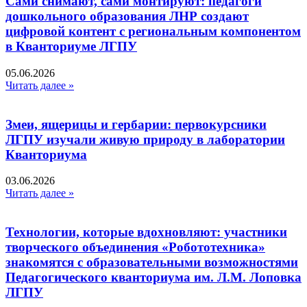
Сами снимают, сами монтируют: педагоги
дошкольного образования ЛНР создают
цифровой контент с региональным компонентом
в Кванториуме ЛГПУ​
05.06.2026
Читать далее »
Змеи, ящерицы и гербарии: первокурсники
ЛГПУ изучали живую природу в лаборатории
Кванториума
03.06.2026
Читать далее »
Технологии, которые вдохновляют: участники
творческого объединения «Робототехника»
знакомятся с образовательными возможностями
Педагогического кванториума им. Л.М. Лоповка
ЛГПУ