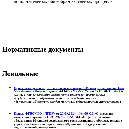
дополнительных общеобразовательных программ
Нормативные документы
Локальные
Приказ о создании педагогического технопарка «Кванториум» имени Льва
Михайловича Лоповка
(
приказ ФГБОУ ВО «ЛГПУ» от 09.04.2024 г. №229-
ОД «О Центре развития образования (филиале) федерального
государственного образовательного учреждения высшего
образования «Луганский государственный педагогический университет»
)
Приказ ФГБОУ ВО «ЛГПУ» от 20.09.2024 г. №486-ОД
«О внесении
изменений в приказ от 09.04.2024 г. №229-ОД «О Центре развития
образования (филиале) федерального государственного образовательного
учреждения высшего образования «Луганский государственный
педагогический университет»