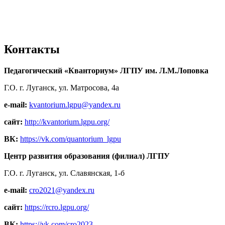
Контакты
Педагогический «Кванториум» ЛГПУ им. Л.М.Лоповка
Г.О. г. Луганск, ул. Матросова, 4а
e-mail:
kvantorium.lgpu@yandex.ru
сайт:
http://kvantorium.lgpu.org/
ВК:
https://vk.com/quantorium_lgpu
Центр развития образования (филиал) ЛГПУ
Г.О. г. Луганск, ул. Славянская, 1-б
e-mail:
cro2021@yandex.ru
сайт:
https://rcro.lgpu.org/
ВК:
https://vk.com/cro2023