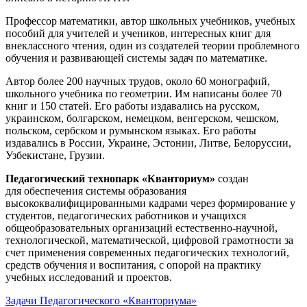
Профессор математики, автор школьных учебников, учебных
пособий для учителей и учеников, интересных книг для
внеклассного чтения, один из создателей теории проблемного
обучения и развивающей системы задач по математике.
Автор более 200 научных трудов, около 60 монографий,
школьного учебника по геометрии. Им написаны более 70
книг и 150 статей. Его работы издавались на русском,
украинском, болгарском, немецком, венгерском, чешском,
польском, сербском и румынском языках. Его работы
издавались в России, Украине, Эстонии, Литве, Белоруссии,
Узбекистане, Грузии.
Педагогический технопарк «Кванториум»
создан
для
обеспечения системы образования
высококвалифицированными кадрами через формирование у
студентов, педагогических работников и учащихся
общеобразовательных организаций естественно-научной,
технологической, математической, цифровой грамотности за
счет применения современных педагогических технологий,
средств обучения и воспитания, с опорой на практику
учебных исследований и проектов.
Задачи Педагогического «Кванториума»