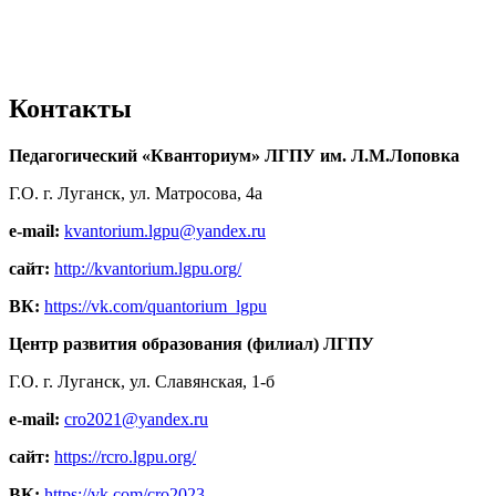
Контакты
Педагогический «Кванториум» ЛГПУ им. Л.М.Лоповка
Г.О. г. Луганск, ул. Матросова, 4а
e-mail:
kvantorium.lgpu@yandex.ru
сайт:
http://kvantorium.lgpu.org/
ВК:
https://vk.com/quantorium_lgpu
Центр развития образования (филиал) ЛГПУ
Г.О. г. Луганск, ул. Славянская, 1-б
e-mail:
cro2021@yandex.ru
сайт:
https://rcro.lgpu.org/
ВК:
https://vk.com/cro2023