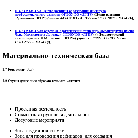
ПОЛОЖЕНИЕ о
Центре развития образования
Института
профессионального развития ФГБОУ ВО «ЛГПУ»
(Центр развития
образования ЛГПУ)
(приказ ФГБОУ ВО «ЛГПУ» от 10.03.2026 г. №154-ОД)
ПОЛОЖЕНИЕ об отделе «Педагогический технопарк «Кванториум» имени
Льва Михайловича Лоповка»
ФГБОУ ВО «ЛГПУ
» («Педагогический
кванториум им. Л.М. Лоповка ЛГПУ»)
(приказ ФГБОУ ВО «ЛГПУ» от
10.03.2026 г. №154-ОД)
Материально-техническая база
1.7 Коворкинг (Зал)
1.9 Студия для записи образовательного контента
Проектная деятельность
Совместная групповая деятельность
Досуговые мероприяти
Зона студииной съемки
Зона для проведения вебинаров, для создания