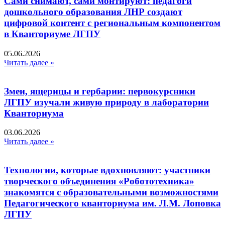
Сами снимают, сами монтируют: педагоги
дошкольного образования ЛНР создают
цифровой контент с региональным компонентом
в Кванториуме ЛГПУ​
05.06.2026
Читать далее »
Змеи, ящерицы и гербарии: первокурсники
ЛГПУ изучали живую природу в лаборатории
Кванториума
03.06.2026
Читать далее »
Технологии, которые вдохновляют: участники
творческого объединения «Робототехника»
знакомятся с образовательными возможностями
Педагогического кванториума им. Л.М. Лоповка
ЛГПУ