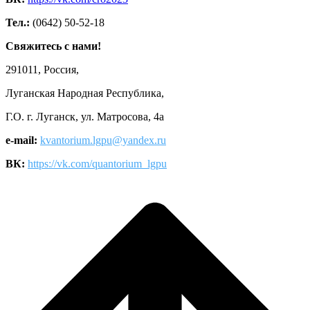
Тел.:
(0642) 50-52-18
Свяжитесь с нами!
291011, Россия,
Луганская Народная Республика,
Г.О. г. Луганск, ул. Матросова, 4а
e-mail:
kvantorium.lgpu@yandex.ru
ВК:
https://vk.com/quantorium_lgpu