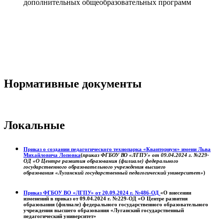
дополнительных общеобразовательных программ
Нормативные документы
Локальные
Приказ о создании педагогического технопарка «Кванториум» имени Льва
Михайловича Лоповка
(
приказ ФГБОУ ВО «ЛГПУ» от 09.04.2024 г. №229-
ОД «О Центре развития образования (филиале) федерального
государственного образовательного учреждения высшего
образования «Луганский государственный педагогический университет»
)
Приказ ФГБОУ ВО «ЛГПУ» от 20.09.2024 г. №486-ОД
«О внесении
изменений в приказ от 09.04.2024 г. №229-ОД «О Центре развития
образования (филиале) федерального государственного образовательного
учреждения высшего образования «Луганский государственный
педагогический университет»