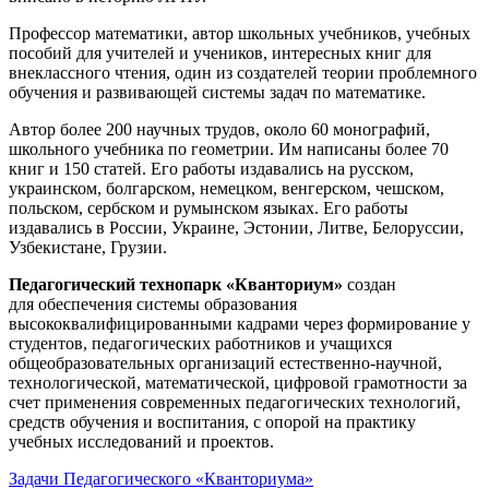
Профессор математики, автор школьных учебников, учебных
пособий для учителей и учеников, интересных книг для
внеклассного чтения, один из создателей теории проблемного
обучения и развивающей системы задач по математике.
Автор более 200 научных трудов, около 60 монографий,
школьного учебника по геометрии. Им написаны более 70
книг и 150 статей. Его работы издавались на русском,
украинском, болгарском, немецком, венгерском, чешском,
польском, сербском и румынском языках. Его работы
издавались в России, Украине, Эстонии, Литве, Белоруссии,
Узбекистане, Грузии.
Педагогический технопарк «Кванториум»
создан
для
обеспечения системы образования
высококвалифицированными кадрами через формирование у
студентов, педагогических работников и учащихся
общеобразовательных организаций естественно-научной,
технологической, математической, цифровой грамотности за
счет применения современных педагогических технологий,
средств обучения и воспитания, с опорой на практику
учебных исследований и проектов.
Задачи Педагогического «Кванториума»