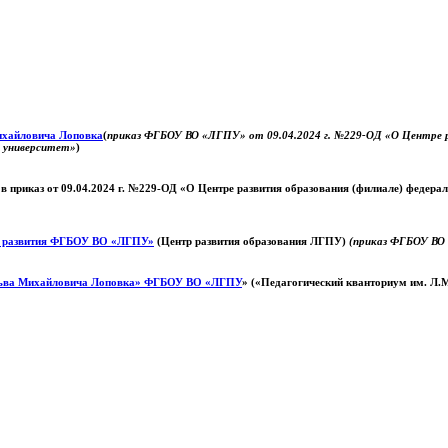
Михайловича Лоповка
(
приказ ФГБОУ ВО «ЛГПУ» от 09.04.2024 г. №229-ОД «О Центре ра
й университет»
)
 в приказ от 09.04.2024 г. №229-ОД «О Центре развития образования (филиале) федер
о развития ФГБОУ ВО «ЛГПУ»
(Центр развития образования ЛГПУ)
(приказ ФГБОУ ВО 
ьва Михайловича Лоповка»
ФГБОУ ВО «ЛГПУ
» («Педагогический кванториум им. Л