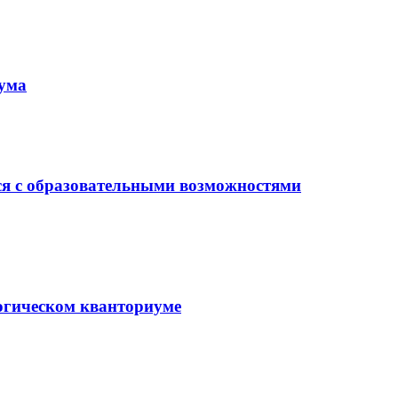
иума
ся с образовательными возможностями
гогическом кванториуме