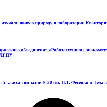
 изучали живую природу в лаборатории Квантор
орческого объединения «Робототехника» знакомят
а ЛГПУ
я 5 класса гимназии №30 им. Н.Т. Фесенко в Педа