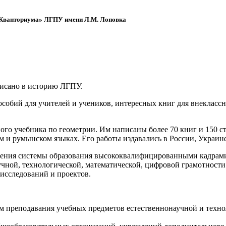
 «Кванториума» ЛГПУ имени Л.М. Лоповка
писано в историю ЛГПУ.
обий для учителей и учеников, интересных книг для внеклассно
ого учебника по геометрии. Им написаны более 70 книг и 150 ст
м и румынском языках. Его работы издавались в России, Украине
ения системы образования высококвалифицированными кадрами 
чной, технологической, математической, цифровой грамотности
х исследований и проектов.
ям преподавания учебных предметов естественнонаучной и техн