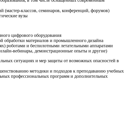
образования, в том числе оснащенных современным
й (мастер-классов, семинаров, конференций, форумов)
гические вузы
очного цифрового оборудования
ой обработки материалов и промышленного дизайна
иях) роботами и беспилотными летательными аппаратами
 онлайн-вебинары, демонстрационные опыты и другие)
альных ситуациях и мер защиты от возможных опасностей в
ршенствованию методики и подходов к преподаванию учебных
ельных профессиональных программ и дополнительных