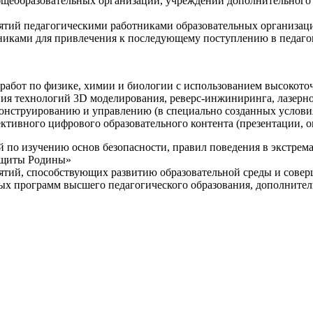
щеобразовательных организаций, учреждений дополнительного 
ятий педагогическими работниками образовательных организаци
никами для привлечения к последующему поступлению в педаго
 работ по физике, химии и биологии с использованием высокот
ния технологий 3D моделирования, реверс-инжиниринга, лазерн
конструированию и управлению (в специально созданных услов
ективного цифрового образовательного контента (презентации,
й по изучению основ безопасности, правил поведения в экстрем
защиты Родины»
иятий, способствующих развитию образовательной среды и сове
ных программ высшего педагогического образования, дополнит