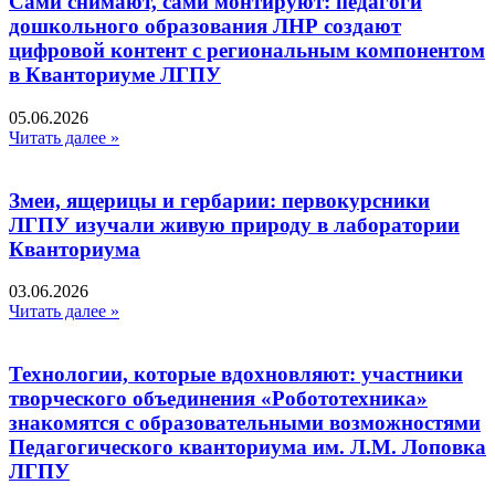
Сами снимают, сами монтируют: педагоги
дошкольного образования ЛНР создают
цифровой контент с региональным компонентом
в Кванториуме ЛГПУ​
05.06.2026
Читать далее »
Змеи, ящерицы и гербарии: первокурсники
ЛГПУ изучали живую природу в лаборатории
Кванториума
03.06.2026
Читать далее »
Технологии, которые вдохновляют: участники
творческого объединения «Робототехника»
знакомятся с образовательными возможностями
Педагогического кванториума им. Л.М. Лоповка
ЛГПУ