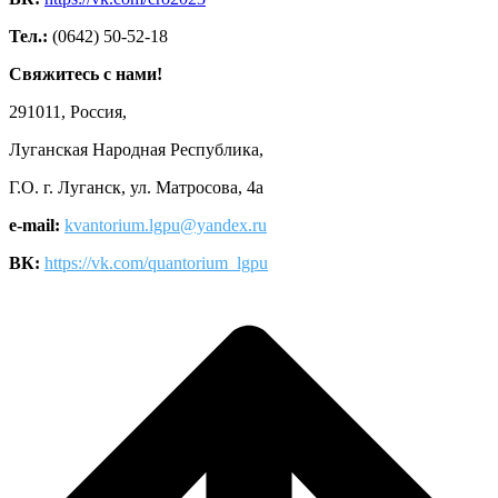
Тел.:
(0642) 50-52-18
Свяжитесь с нами!
291011, Россия,
Луганская Народная Республика,
Г.О. г. Луганск, ул. Матросова, 4а
e-mail:
kvantorium.lgpu@yandex.ru
ВК:
https://vk.com/quantorium_lgpu