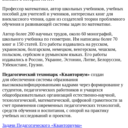
Профессор математики, автор школьных учебников, учебных
пособий для учителей и учеников, интересных книг для
внеклассного чтения, один из создателей теории проблемного
обучения и развивающей системы задач по математике.
Автор более 200 научных трудов, около 60 монографий,
школьного учебника по геометрии. Им написаны более 70
книг и 150 статей. Его работы издавались на русском,
украинском, болгарском, немецком, венгерском, чешском,
польском, сербском и румынском языках. Его работы
издавались в России, Украине, Эстонии, Литве, Белоруссии,
Узбекистане, Грузии.
Педагогический технопарк «Кванториум»
создан
для
обеспечения системы образования
высококвалифицированными кадрами через формирование у
студентов, педагогических работников и учащихся
общеобразовательных организаций естественно-научной,
технологической, математической, цифровой грамотности за
счет применения современных педагогических технологий,
средств обучения и воспитания, с опорой на практику
учебных исследований и проектов.
Задачи Педагогического «Кванториума»