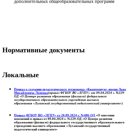
дополнительных общеобразовательных программ
Нормативные документы
Локальные
Приказ о создании педагогического технопарка «Кванториум» имени Льва
Михайловича Лоповка
(
приказ ФГБОУ ВО «ЛГПУ» от 09.04.2024 г. №229-
ОД «О Центре развития образования (филиале) федерального
государственного образовательного учреждения высшего
образования «Луганский государственный педагогический университет»
)
Приказ ФГБОУ ВО «ЛГПУ» от 20.09.2024 г. №486-ОД
«О внесении
изменений в приказ от 09.04.2024 г. №229-ОД «О Центре развития
образования (филиале) федерального государственного образовательного
учреждения высшего образования «Луганский государственный
педагогический университет»