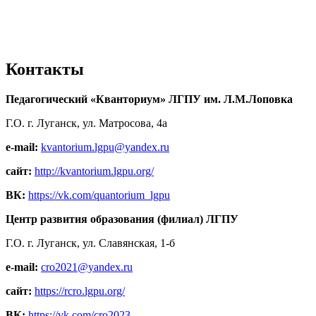
Контакты
Педагогический «Кванториум» ЛГПУ им. Л.М.Лоповка
Г.О. г. Луганск, ул. Матросова, 4а
e-mail:
kvantorium.lgpu@yandex.ru
сайт:
http://kvantorium.lgpu.org/
ВК:
https://vk.com/quantorium_lgpu
Центр развития образования (филиал) ЛГПУ
Г.О. г. Луганск, ул. Славянская, 1-б
e-mail:
cro2021@yandex.ru
сайт:
https://rcro.lgpu.org/
ВК:
https://vk.com/cro2023