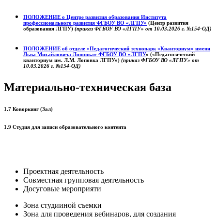
ПОЛОЖЕНИЕ о
Центре развития образования
Института
профессионального развития ФГБОУ ВО «ЛГПУ»
(Центр развития
образования ЛГПУ)
(приказ ФГБОУ ВО «ЛГПУ» от 10.03.2026 г. №154-ОД)
ПОЛОЖЕНИЕ об отделе «Педагогический технопарк «Кванториум» имени
Льва Михайловича Лоповка»
ФГБОУ ВО «ЛГПУ
» («Педагогический
кванториум им. Л.М. Лоповка ЛГПУ»)
(приказ ФГБОУ ВО «ЛГПУ» от
10.03.2026 г. №154-ОД)
Материально-техническая база
1.7 Коворкинг (Зал)
1.9 Студия для записи образовательного контента
Проектная деятельность
Совместная групповая деятельность
Досуговые мероприяти
Зона студииной съемки
Зона для проведения вебинаров, для создания