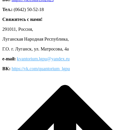
Тел.:
(0642) 50-52-18
Свяжитесь с нами!
291011, Россия,
Луганская Народная Республика,
Г.О. г. Луганск, ул. Матросова, 4а
e-mail:
kvantorium.lgpu@yandex.ru
ВК:
https://vk.com/quantorium_lgpu