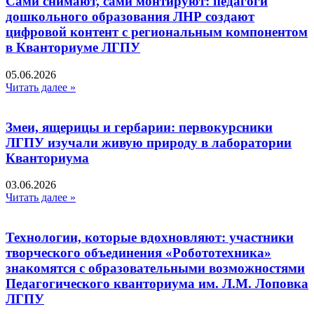
Сами снимают, сами монтируют: педагоги
дошкольного образования ЛНР создают
цифровой контент с региональным компонентом
в Кванториуме ЛГПУ​
05.06.2026
Читать далее »
Змеи, ящерицы и гербарии: первокурсники
ЛГПУ изучали живую природу в лаборатории
Кванториума
03.06.2026
Читать далее »
Технологии, которые вдохновляют: участники
творческого объединения «Робототехника»
знакомятся с образовательными возможностями
Педагогического кванториума им. Л.М. Лоповка
ЛГПУ