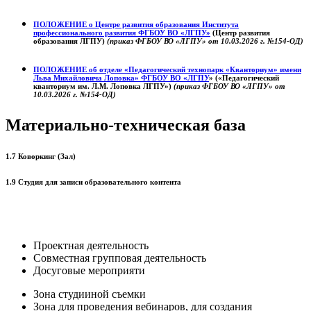
ПОЛОЖЕНИЕ о
Центре развития образования
Института
профессионального развития ФГБОУ ВО «ЛГПУ»
(Центр развития
образования ЛГПУ)
(приказ ФГБОУ ВО «ЛГПУ» от 10.03.2026 г. №154-ОД)
ПОЛОЖЕНИЕ об отделе «Педагогический технопарк «Кванториум» имени
Льва Михайловича Лоповка»
ФГБОУ ВО «ЛГПУ
» («Педагогический
кванториум им. Л.М. Лоповка ЛГПУ»)
(приказ ФГБОУ ВО «ЛГПУ» от
10.03.2026 г. №154-ОД)
Материально-техническая база
1.7 Коворкинг (Зал)
1.9 Студия для записи образовательного контента
Проектная деятельность
Совместная групповая деятельность
Досуговые мероприяти
Зона студииной съемки
Зона для проведения вебинаров, для создания