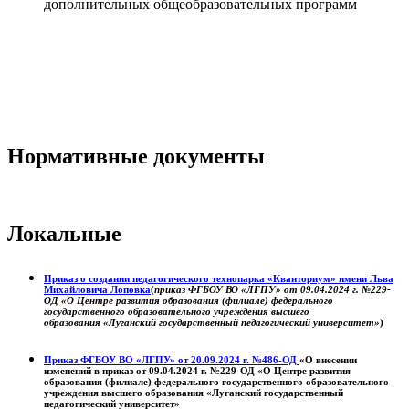
дополнительных общеобразовательных программ
Нормативные документы
Локальные
Приказ о создании педагогического технопарка «Кванториум» имени Льва
Михайловича Лоповка
(
приказ ФГБОУ ВО «ЛГПУ» от 09.04.2024 г. №229-
ОД «О Центре развития образования (филиале) федерального
государственного образовательного учреждения высшего
образования «Луганский государственный педагогический университет»
)
Приказ ФГБОУ ВО «ЛГПУ» от 20.09.2024 г. №486-ОД
«О внесении
изменений в приказ от 09.04.2024 г. №229-ОД «О Центре развития
образования (филиале) федерального государственного образовательного
учреждения высшего образования «Луганский государственный
педагогический университет»