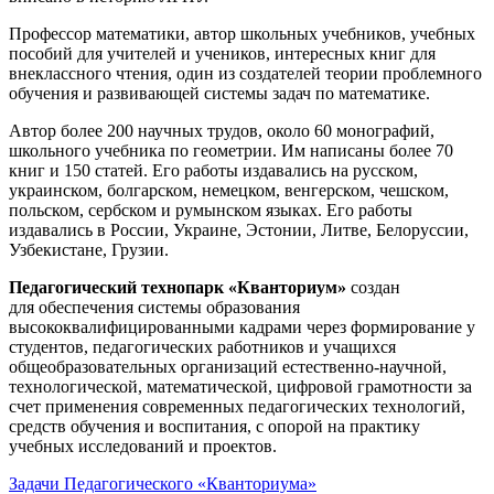
Профессор математики, автор школьных учебников, учебных
пособий для учителей и учеников, интересных книг для
внеклассного чтения, один из создателей теории проблемного
обучения и развивающей системы задач по математике.
Автор более 200 научных трудов, около 60 монографий,
школьного учебника по геометрии. Им написаны более 70
книг и 150 статей. Его работы издавались на русском,
украинском, болгарском, немецком, венгерском, чешском,
польском, сербском и румынском языках. Его работы
издавались в России, Украине, Эстонии, Литве, Белоруссии,
Узбекистане, Грузии.
Педагогический технопарк «Кванториум»
создан
для
обеспечения системы образования
высококвалифицированными кадрами через формирование у
студентов, педагогических работников и учащихся
общеобразовательных организаций естественно-научной,
технологической, математической, цифровой грамотности за
счет применения современных педагогических технологий,
средств обучения и воспитания, с опорой на практику
учебных исследований и проектов.
Задачи Педагогического «Кванториума»