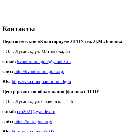
Контакты
Педагогический «Кванториум» ЛГПУ им. Л.М.Лоповка
Г.О. г. Луганск, ул. Матросова, 4а
e-mail:
kvantorium.lgpu@yandex.ru
сайт:
http://kvantorium.lgpu.org/
ВК:
https://vk.com/quantorium_lgpu
Центр развития образования (филиал) ЛГПУ
Г.О. г. Луганск, ул. Славянская, 1-б
e-mail:
cro2021@yandex.ru
сайт:
https://rcro.lgpu.org/
ВК:
https://vk.com/cro2023