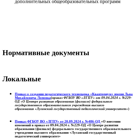
дополнительных общеобразовательных программ
Нормативные документы
Локальные
Приказ о создании педагогического технопарка «Кванториум» имени Льва
Михайловича Лоповка
(
приказ ФГБОУ ВО «ЛГПУ» от 09.04.2024 г. №229-
ОД «О Центре развития образования (филиале) федерального
государственного образовательного учреждения высшего
образования «Луганский государственный педагогический университет»
)
Приказ ФГБОУ ВО «ЛГПУ» от 20.09.2024 г. №486-ОД
«О внесении
изменений в приказ от 09.04.2024 г. №229-ОД «О Центре развития
образования (филиале) федерального государственного образовательного
учреждения высшего образования «Луганский государственный
педагогический университет»