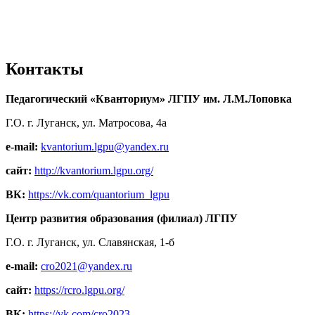
Контакты
Педагогический «Кванториум» ЛГПУ им. Л.М.Лоповка
Г.О. г. Луганск, ул. Матросова, 4а
e-mail:
kvantorium.lgpu@yandex.ru
сайт:
http://kvantorium.lgpu.org/
ВК:
https://vk.com/quantorium_lgpu
Центр развития образования (филиал) ЛГПУ
Г.О. г. Луганск, ул. Славянская, 1-б
e-mail:
cro2021@yandex.ru
сайт:
https://rcro.lgpu.org/
ВК:
https://vk.com/cro2023