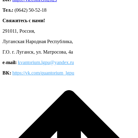
Тел.:
(0642) 50-52-18
Свяжитесь с нами!
291011, Россия,
Луганская Народная Республика,
Г.О. г. Луганск, ул. Матросова, 4а
e-mail:
kvantorium.lgpu@yandex.ru
ВК:
https://vk.com/quantorium_lgpu