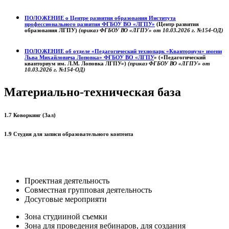
ПОЛОЖЕНИЕ о
Центре развития образования
Института
профессионального развития ФГБОУ ВО «ЛГПУ»
(Центр развития
образования ЛГПУ)
(приказ ФГБОУ ВО «ЛГПУ» от 10.03.2026 г. №154-ОД)
ПОЛОЖЕНИЕ об отделе «Педагогический технопарк «Кванториум» имени
Льва Михайловича Лоповка»
ФГБОУ ВО «ЛГПУ
» («Педагогический
кванториум им. Л.М. Лоповка ЛГПУ»)
(приказ ФГБОУ ВО «ЛГПУ» от
10.03.2026 г. №154-ОД)
Материально-техническая база
1.7 Коворкинг (Зал)
1.9 Студия для записи образовательного контента
Проектная деятельность
Совместная групповая деятельность
Досуговые мероприяти
Зона студииной съемки
Зона для проведения вебинаров, для создания