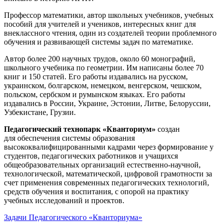
Профессор математики, автор школьных учебников, учебных
пособий для учителей и учеников, интересных книг для
внеклассного чтения, один из создателей теории проблемного
обучения и развивающей системы задач по математике.
Автор более 200 научных трудов, около 60 монографий,
школьного учебника по геометрии. Им написаны более 70
книг и 150 статей. Его работы издавались на русском,
украинском, болгарском, немецком, венгерском, чешском,
польском, сербском и румынском языках. Его работы
издавались в России, Украине, Эстонии, Литве, Белоруссии,
Узбекистане, Грузии.
Педагогический технопарк «Кванториум»
создан
для
обеспечения системы образования
высококвалифицированными кадрами через формирование у
студентов, педагогических работников и учащихся
общеобразовательных организаций естественно-научной,
технологической, математической, цифровой грамотности за
счет применения современных педагогических технологий,
средств обучения и воспитания, с опорой на практику
учебных исследований и проектов.
Задачи Педагогического «Кванториума»