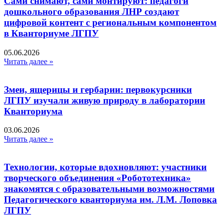
Сами снимают, сами монтируют: педагоги
дошкольного образования ЛНР создают
цифровой контент с региональным компонентом
в Кванториуме ЛГПУ​
05.06.2026
Читать далее »
Змеи, ящерицы и гербарии: первокурсники
ЛГПУ изучали живую природу в лаборатории
Кванториума
03.06.2026
Читать далее »
Технологии, которые вдохновляют: участники
творческого объединения «Робототехника»
знакомятся с образовательными возможностями
Педагогического кванториума им. Л.М. Лоповка
ЛГПУ