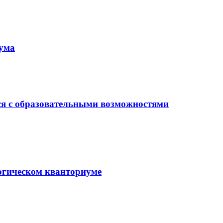
иума
ся с образовательными возможностями
гогическом кванториуме