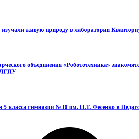
 изучали живую природу в лаборатории Квантор
орческого объединения «Робототехника» знакомят
а ЛГПУ
я 5 класса гимназии №30 им. Н.Т. Фесенко в Педа