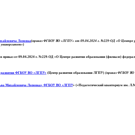
Михайловича Лоповка
(
приказ ФГБОУ ВО «ЛГПУ» от 09.04.2024 г. №229-ОД «О Центре ра
й университет»
)
 в приказ от 09.04.2024 г. №229-ОД «О Центре развития образования (филиале) федер
о развития ФГБОУ ВО «ЛГПУ»
(Центр развития образования ЛГПУ)
(приказ ФГБОУ ВО 
ьва Михайловича Лоповка»
ФГБОУ ВО «ЛГПУ
» («Педагогический кванториум им. Л