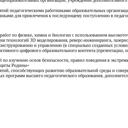
щеобразовательных организаций, учреждений дополнительного 
ятий педагогическими работниками образовательных организаци
никами для привлечения к последующему поступлению в педаго
 работ по физике, химии и биологии с использованием высокот
ния технологий 3D моделирования, реверс-инжиниринга, лазерн
конструированию и управлению (в специально созданных услов
ективного цифрового образовательного контента (презентации,
й по изучению основ безопасности, правил поведения в экстрем
защиты Родины»
иятий, способствующих развитию образовательной среды и сове
ных программ высшего педагогического образования, дополнит