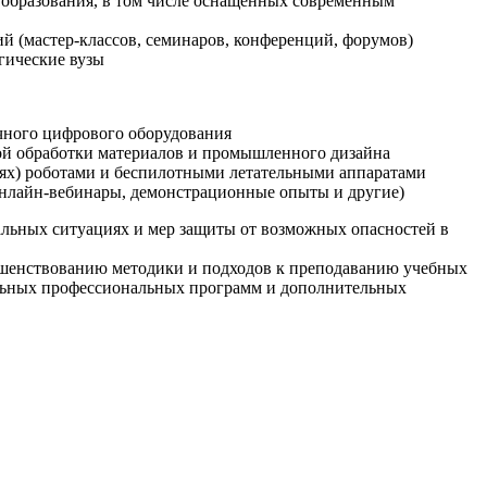
образования, в том числе оснащенных современным
й (мастер-классов, семинаров, конференций, форумов)
гические вузы
очного цифрового оборудования
ой обработки материалов и промышленного дизайна
иях) роботами и беспилотными летательными аппаратами
 онлайн-вебинары, демонстрационные опыты и другие)
альных ситуациях и мер защиты от возможных опасностей в
ршенствованию методики и подходов к преподаванию учебных
ельных профессиональных программ и дополнительных