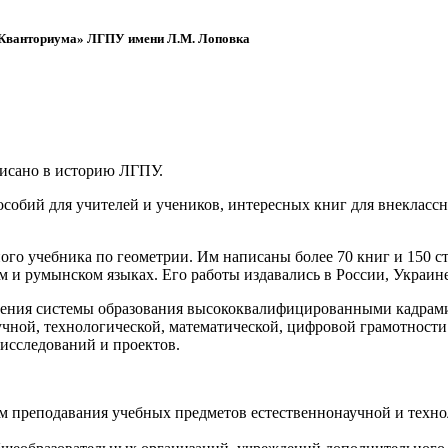
 «Кванториума» ЛГПУ имени Л.М. Лоповка
писано в историю ЛГПУ.
обий для учителей и учеников, интересных книг для внеклассно
ого учебника по геометрии. Им написаны более 70 книг и 150 ст
м и румынском языках. Его работы издавались в России, Украине
ения системы образования высококвалифицированными кадрами 
чной, технологической, математической, цифровой грамотности
х исследований и проектов.
ям преподавания учебных предметов естественнонаучной и техн