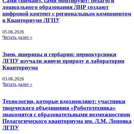
Сами снимают, сами монтируют: педагоги
дошкольного образования ЛНР создают
цифровой контент с региональным компонентом
в Кванториуме ЛГПУ​
05.06.2026
Читать далее »
Змеи, ящерицы и гербарии: первокурсники
ЛГПУ изучали живую природу в лаборатории
Кванториума
03.06.2026
Читать далее »
Технологии, которые вдохновляют: участники
творческого объединения «Робототехника»
знакомятся с образовательными возможностями
Педагогического кванториума им. Л.М. Лоповка
ЛГПУ