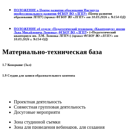
ПОЛОЖЕНИЕ о
Центре развития образования
Института
профессионального развития ФГБОУ ВО «ЛГПУ»
(Центр развития
образования ЛГПУ)
(приказ ФГБОУ ВО «ЛГПУ» от 10.03.2026 г. №154-ОД)
ПОЛОЖЕНИЕ об отделе «Педагогический технопарк «Кванториум» имени
Льва Михайловича Лоповка»
ФГБОУ ВО «ЛГПУ
» («Педагогический
кванториум им. Л.М. Лоповка ЛГПУ»)
(приказ ФГБОУ ВО «ЛГПУ» от
10.03.2026 г. №154-ОД)
Материально-техническая база
1.7 Коворкинг (Зал)
1.9 Студия для записи образовательного контента
Проектная деятельность
Совместная групповая деятельность
Досуговые мероприяти
Зона студииной съемки
Зона для проведения вебинаров, для создания