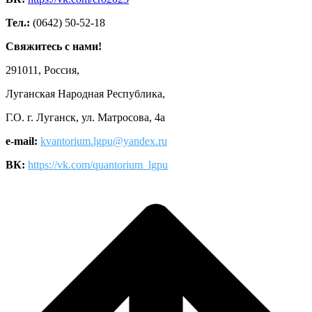
Тел.:
(0642) 50-52-18
Свяжитесь с нами!
291011, Россия,
Луганская Народная Республика,
Г.О. г. Луганск, ул. Матросова, 4а
e-mail:
kvantorium.lgpu@yandex.ru
ВК:
https://vk.com/quantorium_lgpu