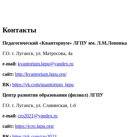
Контакты
Педагогический «Кванториум» ЛГПУ им. Л.М.Лоповка
Г.О. г. Луганск, ул. Матросова, 4а
e-mail:
kvantorium.lgpu@yandex.ru
сайт:
http://kvantorium.lgpu.org/
ВК:
https://vk.com/quantorium_lgpu
Центр развития образования (филиал) ЛГПУ
Г.О. г. Луганск, ул. Славянская, 1-б
e-mail:
cro2021@yandex.ru
сайт:
https://rcro.lgpu.org/
ВК:
https://vk.com/cro2023