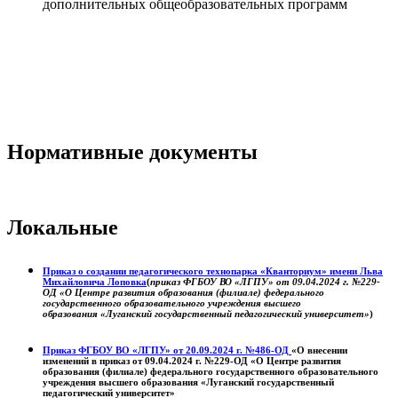
дополнительных общеобразовательных программ
Нормативные документы
Локальные
Приказ о создании педагогического технопарка «Кванториум» имени Льва
Михайловича Лоповка
(
приказ ФГБОУ ВО «ЛГПУ» от 09.04.2024 г. №229-
ОД «О Центре развития образования (филиале) федерального
государственного образовательного учреждения высшего
образования «Луганский государственный педагогический университет»
)
Приказ ФГБОУ ВО «ЛГПУ» от 20.09.2024 г. №486-ОД
«О внесении
изменений в приказ от 09.04.2024 г. №229-ОД «О Центре развития
образования (филиале) федерального государственного образовательного
учреждения высшего образования «Луганский государственный
педагогический университет»