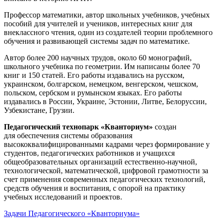
Профессор математики, автор школьных учебников, учебных
пособий для учителей и учеников, интересных книг для
внеклассного чтения, один из создателей теории проблемного
обучения и развивающей системы задач по математике.
Автор более 200 научных трудов, около 60 монографий,
школьного учебника по геометрии. Им написаны более 70
книг и 150 статей. Его работы издавались на русском,
украинском, болгарском, немецком, венгерском, чешском,
польском, сербском и румынском языках. Его работы
издавались в России, Украине, Эстонии, Литве, Белоруссии,
Узбекистане, Грузии.
Педагогический технопарк «Кванториум»
создан
для
обеспечения системы образования
высококвалифицированными кадрами через формирование у
студентов, педагогических работников и учащихся
общеобразовательных организаций естественно-научной,
технологической, математической, цифровой грамотности за
счет применения современных педагогических технологий,
средств обучения и воспитания, с опорой на практику
учебных исследований и проектов.
Задачи Педагогического «Кванториума»