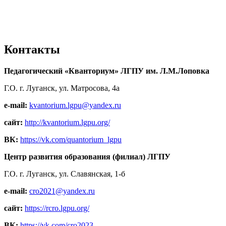
Контакты
Педагогический «Кванториум» ЛГПУ им. Л.М.Лоповка
Г.О. г. Луганск, ул. Матросова, 4а
e-mail:
kvantorium.lgpu@yandex.ru
сайт:
http://kvantorium.lgpu.org/
ВК:
https://vk.com/quantorium_lgpu
Центр развития образования (филиал) ЛГПУ
Г.О. г. Луганск, ул. Славянская, 1-б
e-mail:
cro2021@yandex.ru
сайт:
https://rcro.lgpu.org/
ВК:
https://vk.com/cro2023