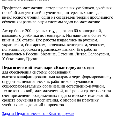
Профессор математики, автор школьных учебников, учебных
пособий для учителей и учеников, интересных книг для
внеклассного чтения, один из создателей теории проблемного
обучения и развивающей системы задач по математике.
Автор более 200 научных трудов, около 60 монографий,
школьного учебника по геометрии. Им написаны более 70
книг и 150 статей. Его работы издавались на русском,
украинском, болгарском, немецком, венгерском, чешском,
польском, сербском и румынском языках. Его работы
издавались в России, Украине, Эстонии, Литве, Белоруссии,
Узбекистане, Грузии.
Педагогический технопарк «Кванториум»
создан
для
обеспечения системы образования
высококвалифицированными кадрами через формирование у
студентов, педагогических работников и учащихся
общеобразовательных организаций естественно-научной,
технологической, математической, цифровой грамотности за
счет применения современных педагогических технологий,
средств обучения и воспитания, с опорой на практику
учебных исследований и проектов.
Задачи Педагогического «Кванториума»