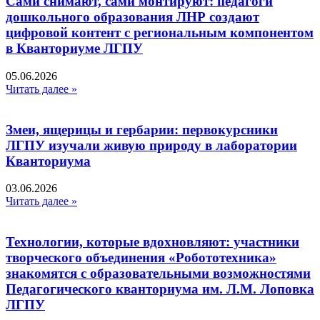
Сами снимают, сами монтируют: педагоги
дошкольного образования ЛНР создают
цифровой контент с региональным компонентом
в Кванториуме ЛГПУ​
05.06.2026
Читать далее »
Змеи, ящерицы и гербарии: первокурсники
ЛГПУ изучали живую природу в лаборатории
Кванториума
03.06.2026
Читать далее »
Технологии, которые вдохновляют: участники
творческого объединения «Робототехника»
знакомятся с образовательными возможностями
Педагогического кванториума им. Л.М. Лоповка
ЛГПУ