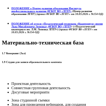
ПОЛОЖЕНИЕ о
Центре развития образования
Института
профессионального развития ФГБОУ ВО «ЛГПУ»
(Центр развития
образования ЛГПУ)
(приказ ФГБОУ ВО «ЛГПУ» от 10.03.2026 г. №154-ОД)
ПОЛОЖЕНИЕ об отделе «Педагогический технопарк «Кванториум» имени
Льва Михайловича Лоповка»
ФГБОУ ВО «ЛГПУ
» («Педагогический
кванториум им. Л.М. Лоповка ЛГПУ»)
(приказ ФГБОУ ВО «ЛГПУ» от
10.03.2026 г. №154-ОД)
Материально-техническая база
1.7 Коворкинг (Зал)
1.9 Студия для записи образовательного контента
Проектная деятельность
Совместная групповая деятельность
Досуговые мероприяти
Зона студииной съемки
Зона для проведения вебинаров, для создания