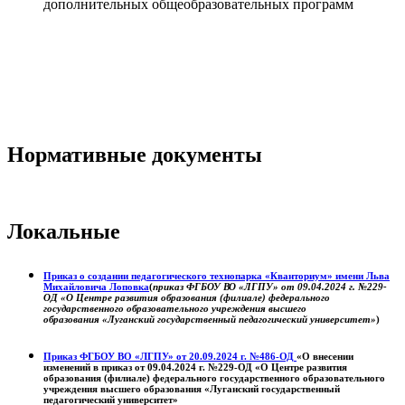
дополнительных общеобразовательных программ
Нормативные документы
Локальные
Приказ о создании педагогического технопарка «Кванториум» имени Льва
Михайловича Лоповка
(
приказ ФГБОУ ВО «ЛГПУ» от 09.04.2024 г. №229-
ОД «О Центре развития образования (филиале) федерального
государственного образовательного учреждения высшего
образования «Луганский государственный педагогический университет»
)
Приказ ФГБОУ ВО «ЛГПУ» от 20.09.2024 г. №486-ОД
«О внесении
изменений в приказ от 09.04.2024 г. №229-ОД «О Центре развития
образования (филиале) федерального государственного образовательного
учреждения высшего образования «Луганский государственный
педагогический университет»