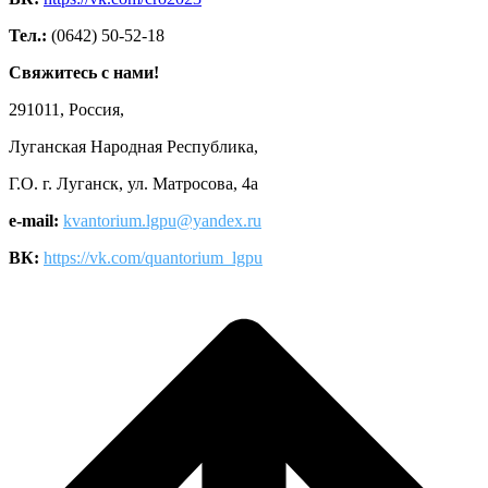
Тел.:
(0642) 50-52-18
Свяжитесь с нами!
291011, Россия,
Луганская Народная Республика,
Г.О. г. Луганск, ул. Матросова, 4а
e-mail:
kvantorium.lgpu@yandex.ru
ВК:
https://vk.com/quantorium_lgpu