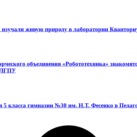
 изучали живую природу в лаборатории Квантор
орческого объединения «Робототехника» знакомят
а ЛГПУ
я 5 класса гимназии №30 им. Н.Т. Фесенко в Педа