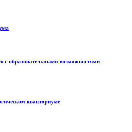
иума
ся с образовательными возможностями
гогическом кванториуме