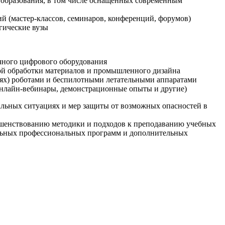
образования, в том числе оснащенных современным
й (мастер-классов, семинаров, конференций, форумов)
гические вузы
очного цифрового оборудования
ой обработки материалов и промышленного дизайна
иях) роботами и беспилотными летательными аппаратами
 онлайн-вебинары, демонстрационные опыты и другие)
альных ситуациях и мер защиты от возможных опасностей в
ршенствованию методики и подходов к преподаванию учебных
ельных профессиональных программ и дополнительных