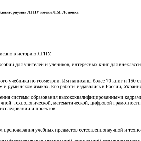
 «Кванториума» ЛГПУ имени Л.М. Лоповка
писано в историю ЛГПУ.
обий для учителей и учеников, интересных книг для внеклассно
ого учебника по геометрии. Им написаны более 70 книг и 150 ст
м и румынском языках. Его работы издавались в России, Украине
ения системы образования высококвалифицированными кадрами 
чной, технологической, математической, цифровой грамотности
х исследований и проектов.
ям преподавания учебных предметов естественнонаучной и техн