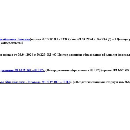
Михайловича Лоповка
(
приказ ФГБОУ ВО «ЛГПУ» от 09.04.2024 г. №229-ОД «О Центре ра
й университет»
)
 в приказ от 09.04.2024 г. №229-ОД «О Центре развития образования (филиале) федер
о развития ФГБОУ ВО «ЛГПУ»
(Центр развития образования ЛГПУ)
(приказ ФГБОУ ВО 
ьва Михайловича Лоповка»
ФГБОУ ВО «ЛГПУ
» («Педагогический кванториум им. Л