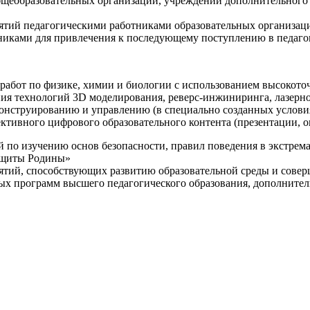
щеобразовательных организаций, учреждений дополнительного 
ятий педагогическими работниками образовательных организаци
никами для привлечения к последующему поступлению в педаго
 работ по физике, химии и биологии с использованием высокот
ния технологий 3D моделирования, реверс-инжиниринга, лазерн
конструированию и управлению (в специально созданных услов
ективного цифрового образовательного контента (презентации,
й по изучению основ безопасности, правил поведения в экстрем
защиты Родины»
иятий, способствующих развитию образовательной среды и сове
ных программ высшего педагогического образования, дополнит