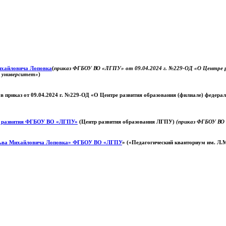
Михайловича Лоповка
(
приказ ФГБОУ ВО «ЛГПУ» от 09.04.2024 г. №229-ОД «О Центре ра
й университет»
)
 в приказ от 09.04.2024 г. №229-ОД «О Центре развития образования (филиале) федер
о развития ФГБОУ ВО «ЛГПУ»
(Центр развития образования ЛГПУ)
(приказ ФГБОУ ВО 
ьва Михайловича Лоповка»
ФГБОУ ВО «ЛГПУ
» («Педагогический кванториум им. Л