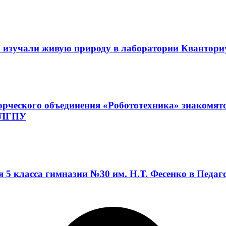
 изучали живую природу в лаборатории Квантор
орческого объединения «Робототехника» знакомят
а ЛГПУ
я 5 класса гимназии №30 им. Н.Т. Фесенко в Педа