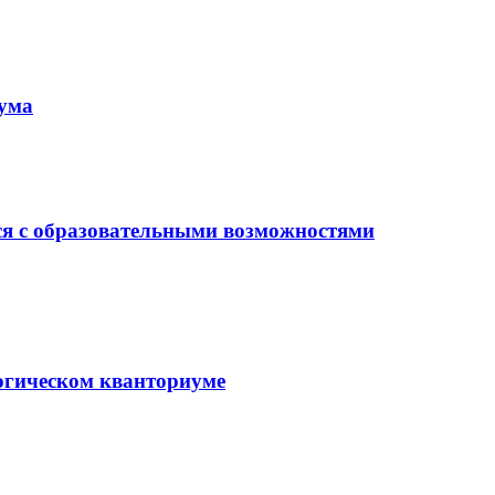
иума
ся с образовательными возможностями
гогическом кванториуме