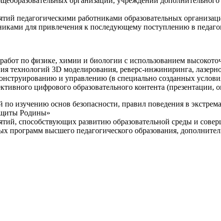
щеобразовательных организаций, учреждений дополнительного 
ятий педагогическими работниками образовательных организаци
никами для привлечения к последующему поступлению в педаго
 работ по физике, химии и биологии с использованием высокот
ния технологий 3D моделирования, реверс-инжиниринга, лазерн
конструированию и управлению (в специально созданных услов
ективного цифрового образовательного контента (презентации,
й по изучению основ безопасности, правил поведения в экстрем
защиты Родины»
иятий, способствующих развитию образовательной среды и сове
ных программ высшего педагогического образования, дополнит