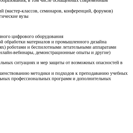
образования, в том числе оснащенных современным
й (мастер-классов, семинаров, конференций, форумов)
гические вузы
очного цифрового оборудования
ой обработки материалов и промышленного дизайна
иях) роботами и беспилотными летательными аппаратами
 онлайн-вебинары, демонстрационные опыты и другие)
альных ситуациях и мер защиты от возможных опасностей в
ршенствованию методики и подходов к преподаванию учебных
ельных профессиональных программ и дополнительных