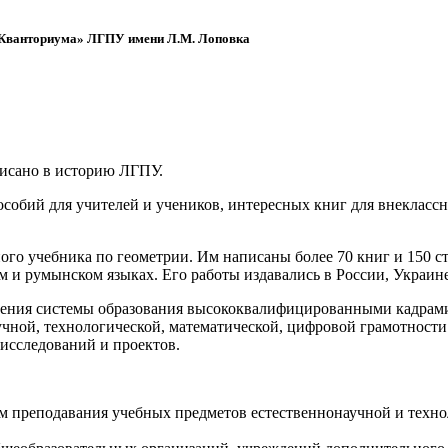
 «Кванториума» ЛГПУ имени Л.М. Лоповка
писано в историю ЛГПУ.
обий для учителей и учеников, интересных книг для внеклассно
ого учебника по геометрии. Им написаны более 70 книг и 150 ст
м и румынском языках. Его работы издавались в России, Украине
ения системы образования высококвалифицированными кадрами 
чной, технологической, математической, цифровой грамотности
х исследований и проектов.
ям преподавания учебных предметов естественнонаучной и техн