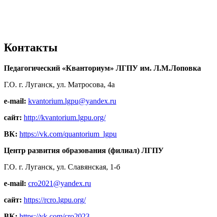
Контакты
Педагогический «Кванториум» ЛГПУ им. Л.М.Лоповка
Г.О. г. Луганск, ул. Матросова, 4а
e-mail:
kvantorium.lgpu@yandex.ru
сайт:
http://kvantorium.lgpu.org/
ВК:
https://vk.com/quantorium_lgpu
Центр развития образования (филиал) ЛГПУ
Г.О. г. Луганск, ул. Славянская, 1-б
e-mail:
cro2021@yandex.ru
сайт:
https://rcro.lgpu.org/
ВК:
https://vk.com/cro2023