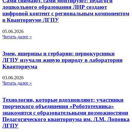
Сами снимают, сами монтируют: педагоги
дошкольного образования ЛНР создают
цифровой контент с региональным компонентом
в Кванториуме ЛГПУ​
05.06.2026
Читать далее »
Змеи, ящерицы и гербарии: первокурсники
ЛГПУ изучали живую природу в лаборатории
Кванториума
03.06.2026
Читать далее »
Технологии, которые вдохновляют: участники
творческого объединения «Робототехника»
знакомятся с образовательными возможностями
Педагогического кванториума им. Л.М. Лоповка
ЛГПУ