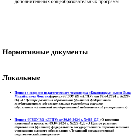
дополнительных общеобразовательных программ
Нормативные документы
Локальные
Приказ о создании педагогического технопарка «Кванториум» имени Льва
Михайловича Лоповка
(
приказ ФГБОУ ВО «ЛГПУ» от 09.04.2024 г. №229-
ОД «О Центре развития образования (филиале) федерального
государственного образовательного учреждения высшего
образования «Луганский государственный педагогический университет»
)
Приказ ФГБОУ ВО «ЛГПУ» от 20.09.2024 г. №486-ОД
«О внесении
изменений в приказ от 09.04.2024 г. №229-ОД «О Центре развития
образования (филиале) федерального государственного образовательного
учреждения высшего образования «Луганский государственный
педагогический университет»