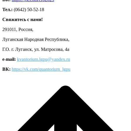
Тел.:
(0642) 50-52-18
Свяжитесь с нами!
291011, Россия,
Луганская Народная Республика,
Г.О. г. Луганск, ул. Матросова, 4а
e-mail:
kvantorium.lgpu@yandex.ru
ВК:
https://vk.com/quantorium_lgpu