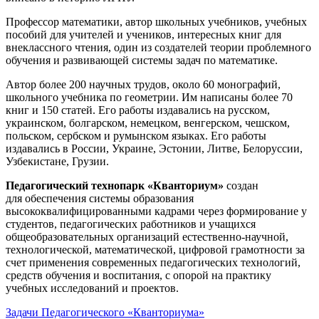
Профессор математики, автор школьных учебников, учебных
пособий для учителей и учеников, интересных книг для
внеклассного чтения, один из создателей теории проблемного
обучения и развивающей системы задач по математике.
Автор более 200 научных трудов, около 60 монографий,
школьного учебника по геометрии. Им написаны более 70
книг и 150 статей. Его работы издавались на русском,
украинском, болгарском, немецком, венгерском, чешском,
польском, сербском и румынском языках. Его работы
издавались в России, Украине, Эстонии, Литве, Белоруссии,
Узбекистане, Грузии.
Педагогический технопарк «Кванториум»
создан
для
обеспечения системы образования
высококвалифицированными кадрами через формирование у
студентов, педагогических работников и учащихся
общеобразовательных организаций естественно-научной,
технологической, математической, цифровой грамотности за
счет применения современных педагогических технологий,
средств обучения и воспитания, с опорой на практику
учебных исследований и проектов.
Задачи Педагогического «Кванториума»