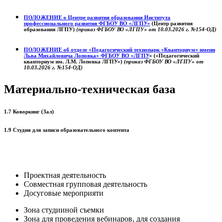
ПОЛОЖЕНИЕ о
Центре развития образования
Института
профессионального развития ФГБОУ ВО «ЛГПУ»
(Центр развития
образования ЛГПУ)
(приказ ФГБОУ ВО «ЛГПУ» от 10.03.2026 г. №154-ОД)
ПОЛОЖЕНИЕ об отделе «Педагогический технопарк «Кванториум» имени
Льва Михайловича Лоповка»
ФГБОУ ВО «ЛГПУ
» («Педагогический
кванториум им. Л.М. Лоповка ЛГПУ»)
(приказ ФГБОУ ВО «ЛГПУ» от
10.03.2026 г. №154-ОД)
Материально-техническая база
1.7 Коворкинг (Зал)
1.9 Студия для записи образовательного контента
Проектная деятельность
Совместная групповая деятельность
Досуговые мероприяти
Зона студииной съемки
Зона для проведения вебинаров, для создания