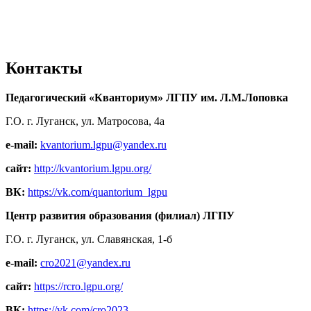
Контакты
Педагогический «Кванториум» ЛГПУ им. Л.М.Лоповка
Г.О. г. Луганск, ул. Матросова, 4а
e-mail:
kvantorium.lgpu@yandex.ru
сайт:
http://kvantorium.lgpu.org/
ВК:
https://vk.com/quantorium_lgpu
Центр развития образования (филиал) ЛГПУ
Г.О. г. Луганск, ул. Славянская, 1-б
e-mail:
cro2021@yandex.ru
сайт:
https://rcro.lgpu.org/
ВК:
https://vk.com/cro2023