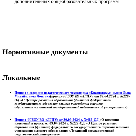
дополнительных общеобразовательных программ
Нормативные документы
Локальные
Приказ о создании педагогического технопарка «Кванториум» имени Льва
Михайловича Лоповка
(
приказ ФГБОУ ВО «ЛГПУ» от 09.04.2024 г. №229-
ОД «О Центре развития образования (филиале) федерального
государственного образовательного учреждения высшего
образования «Луганский государственный педагогический университет»
)
Приказ ФГБОУ ВО «ЛГПУ» от 20.09.2024 г. №486-ОД
«О внесении
изменений в приказ от 09.04.2024 г. №229-ОД «О Центре развития
образования (филиале) федерального государственного образовательного
учреждения высшего образования «Луганский государственный
педагогический университет»