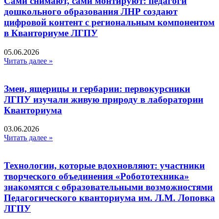
Сами снимают, сами монтируют: педагоги
дошкольного образования ЛНР создают
цифровой контент с региональным компонентом
в Кванториуме ЛГПУ​
05.06.2026
Читать далее »
Змеи, ящерицы и гербарии: первокурсники
ЛГПУ изучали живую природу в лаборатории
Кванториума
03.06.2026
Читать далее »
Технологии, которые вдохновляют: участники
творческого объединения «Робототехника»
знакомятся с образовательными возможностями
Педагогического кванториума им. Л.М. Лоповка
ЛГПУ