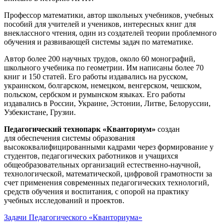
Профессор математики, автор школьных учебников, учебных
пособий для учителей и учеников, интересных книг для
внеклассного чтения, один из создателей теории проблемного
обучения и развивающей системы задач по математике.
Автор более 200 научных трудов, около 60 монографий,
школьного учебника по геометрии. Им написаны более 70
книг и 150 статей. Его работы издавались на русском,
украинском, болгарском, немецком, венгерском, чешском,
польском, сербском и румынском языках. Его работы
издавались в России, Украине, Эстонии, Литве, Белоруссии,
Узбекистане, Грузии.
Педагогический технопарк «Кванториум»
создан
для
обеспечения системы образования
высококвалифицированными кадрами через формирование у
студентов, педагогических работников и учащихся
общеобразовательных организаций естественно-научной,
технологической, математической, цифровой грамотности за
счет применения современных педагогических технологий,
средств обучения и воспитания, с опорой на практику
учебных исследований и проектов.
Задачи Педагогического «Кванториума»