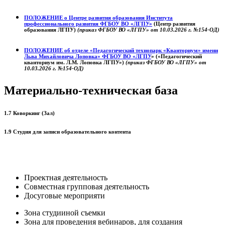
ПОЛОЖЕНИЕ о
Центре развития образования
Института
профессионального развития ФГБОУ ВО «ЛГПУ»
(Центр развития
образования ЛГПУ)
(приказ ФГБОУ ВО «ЛГПУ» от 10.03.2026 г. №154-ОД)
ПОЛОЖЕНИЕ об отделе «Педагогический технопарк «Кванториум» имени
Льва Михайловича Лоповка»
ФГБОУ ВО «ЛГПУ
» («Педагогический
кванториум им. Л.М. Лоповка ЛГПУ»)
(приказ ФГБОУ ВО «ЛГПУ» от
10.03.2026 г. №154-ОД)
Материально-техническая база
1.7 Коворкинг (Зал)
1.9 Студия для записи образовательного контента
Проектная деятельность
Совместная групповая деятельность
Досуговые мероприяти
Зона студииной съемки
Зона для проведения вебинаров, для создания