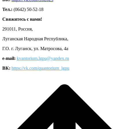
Тел.:
(0642) 50-52-18
Свяжитесь с нами!
291011, Россия,
Луганская Народная Республика,
Г.О. г. Луганск, ул. Матросова, 4а
e-mail:
kvantorium.lgpu@yandex.ru
ВК:
https://vk.com/quantorium_lgpu