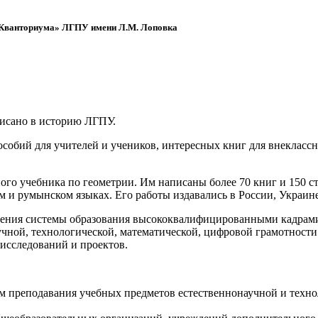
 «Кванториума» ЛГПУ имени Л.М. Лоповка
писано в историю ЛГПУ.
обий для учителей и учеников, интересных книг для внеклассно
ого учебника по геометрии. Им написаны более 70 книг и 150 ст
м и румынском языках. Его работы издавались в России, Украине
ения системы образования высококвалифицированными кадрами 
чной, технологической, математической, цифровой грамотности
х исследований и проектов.
ям преподавания учебных предметов естественнонаучной и техн