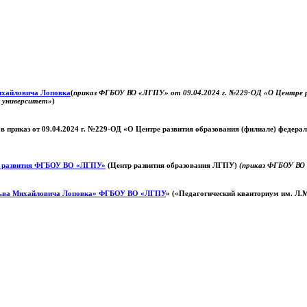
Михайловича Лоповка
(
приказ ФГБОУ ВО «ЛГПУ» от 09.04.2024 г. №229-ОД «О Центре ра
й университет»
)
 в приказ от 09.04.2024 г. №229-ОД «О Центре развития образования (филиале) федер
о развития ФГБОУ ВО «ЛГПУ»
(Центр развития образования ЛГПУ)
(приказ ФГБОУ ВО 
ьва Михайловича Лоповка»
ФГБОУ ВО «ЛГПУ
» («Педагогический кванториум им. Л