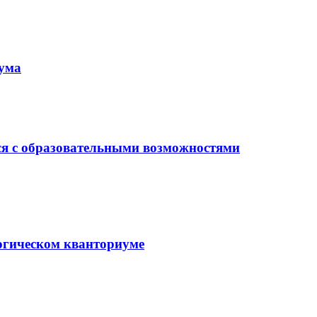
иума
ся с образовательными возможностями
гогическом кванториуме