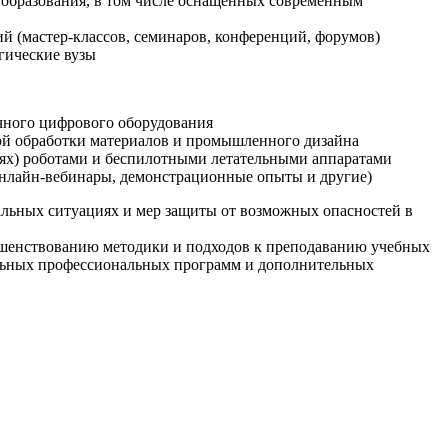
образования, в том числе оснащенных современным
й (мастер-классов, семинаров, конференций, форумов)
гические вузы
очного цифрового оборудования
ой обработки материалов и промышленного дизайна
иях) роботами и беспилотными летательными аппаратами
 онлайн-вебинары, демонстрационные опыты и другие)
альных ситуациях и мер защиты от возможных опасностей в
ршенствованию методики и подходов к преподаванию учебных
ельных профессиональных программ и дополнительных