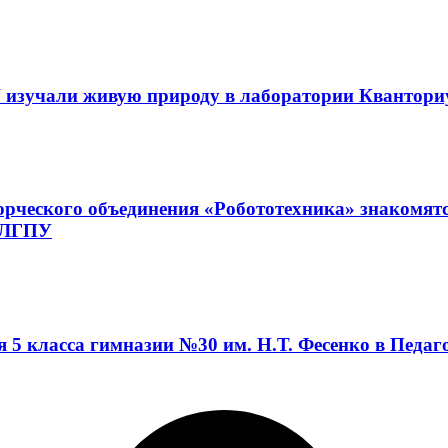
 изучали живую природу в лаборатории Квантор
орческого объединения «Робототехника» знакомят
а ЛГПУ
я 5 класса гимназии №30 им. Н.Т. Фесенко в Педа