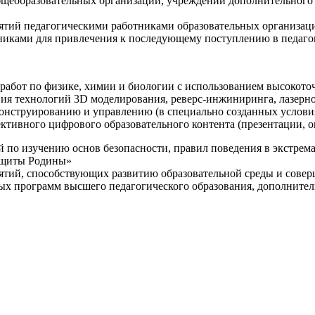
щеобразовательных организаций, учреждений дополнительного 
ятий педагогическими работниками образовательных организаци
никами для привлечения к последующему поступлению в педаго
 работ по физике, химии и биологии с использованием высокот
ния технологий 3D моделирования, реверс-инжиниринга, лазерн
конструированию и управлению (в специально созданных услов
ективного цифрового образовательного контента (презентации,
й по изучению основ безопасности, правил поведения в экстрем
защиты Родины»
иятий, способствующих развитию образовательной среды и сове
ных программ высшего педагогического образования, дополнит