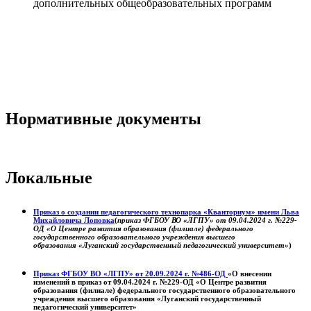
дополнительных общеобразовательных программ
Нормативные документы
Локальные
Приказ о создании педагогического технопарка «Кванториум» имени Льва
Михайловича Лоповка
(
приказ ФГБОУ ВО «ЛГПУ» от 09.04.2024 г. №229-
ОД «О Центре развития образования (филиале) федерального
государственного образовательного учреждения высшего
образования «Луганский государственный педагогический университет»
)
Приказ ФГБОУ ВО «ЛГПУ» от 20.09.2024 г. №486-ОД
«О внесении
изменений в приказ от 09.04.2024 г. №229-ОД «О Центре развития
образования (филиале) федерального государственного образовательного
учреждения высшего образования «Луганский государственный
педагогический университет»