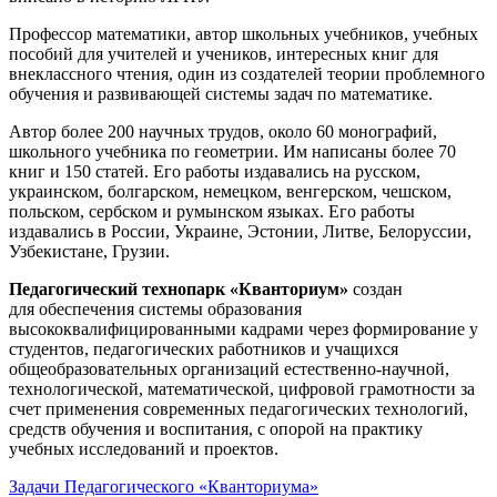
Профессор математики, автор школьных учебников, учебных
пособий для учителей и учеников, интересных книг для
внеклассного чтения, один из создателей теории проблемного
обучения и развивающей системы задач по математике.
Автор более 200 научных трудов, около 60 монографий,
школьного учебника по геометрии. Им написаны более 70
книг и 150 статей. Его работы издавались на русском,
украинском, болгарском, немецком, венгерском, чешском,
польском, сербском и румынском языках. Его работы
издавались в России, Украине, Эстонии, Литве, Белоруссии,
Узбекистане, Грузии.
Педагогический технопарк «Кванториум»
создан
для
обеспечения системы образования
высококвалифицированными кадрами через формирование у
студентов, педагогических работников и учащихся
общеобразовательных организаций естественно-научной,
технологической, математической, цифровой грамотности за
счет применения современных педагогических технологий,
средств обучения и воспитания, с опорой на практику
учебных исследований и проектов.
Задачи Педагогического «Кванториума»