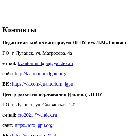
Контакты
Педагогический «Кванториум» ЛГПУ им. Л.М.Лоповка
Г.О. г. Луганск, ул. Матросова, 4а
e-mail:
kvantorium.lgpu@yandex.ru
сайт:
http://kvantorium.lgpu.org/
ВК:
https://vk.com/quantorium_lgpu
Центр развития образования (филиал) ЛГПУ
Г.О. г. Луганск, ул. Славянская, 1-б
e-mail:
cro2021@yandex.ru
сайт:
https://rcro.lgpu.org/
ВК:
https://vk.com/cro2023