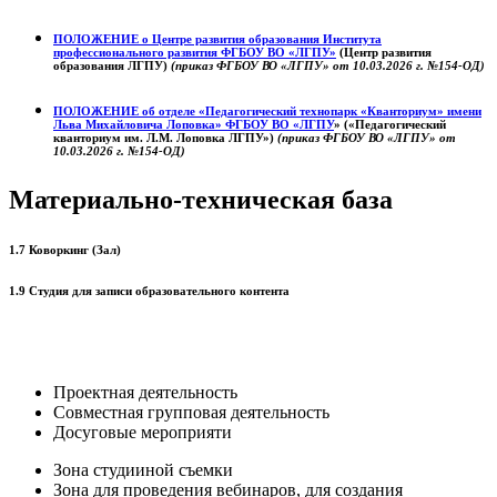
ПОЛОЖЕНИЕ о
Центре развития образования
Института
профессионального развития ФГБОУ ВО «ЛГПУ»
(Центр развития
образования ЛГПУ)
(приказ ФГБОУ ВО «ЛГПУ» от 10.03.2026 г. №154-ОД)
ПОЛОЖЕНИЕ об отделе «Педагогический технопарк «Кванториум» имени
Льва Михайловича Лоповка»
ФГБОУ ВО «ЛГПУ
» («Педагогический
кванториум им. Л.М. Лоповка ЛГПУ»)
(приказ ФГБОУ ВО «ЛГПУ» от
10.03.2026 г. №154-ОД)
Материально-техническая база
1.7 Коворкинг (Зал)
1.9 Студия для записи образовательного контента
Проектная деятельность
Совместная групповая деятельность
Досуговые мероприяти
Зона студииной съемки
Зона для проведения вебинаров, для создания