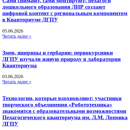
Сами снимают, сами монтируют: педагоги
дошкольного образования ЛНР создают
цифровой контент с региональным компонентом
в Кванториуме ЛГПУ​
05.06.2026
Читать далее »
Змеи, ящерицы и гербарии: первокурсники
ЛГПУ изучали живую природу в лаборатории
Кванториума
03.06.2026
Читать далее »
Технологии, которые вдохновляют: участники
творческого объединения «Робототехника»
знакомятся с образовательными возможностями
Педагогического кванториума им. Л.М. Лоповка
ЛГПУ