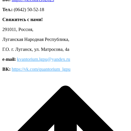
Тел.:
(0642) 50-52-18
Свяжитесь с нами!
291011, Россия,
Луганская Народная Республика,
Г.О. г. Луганск, ул. Матросова, 4а
e-mail:
kvantorium.lgpu@yandex.ru
ВК:
https://vk.com/quantorium_lgpu