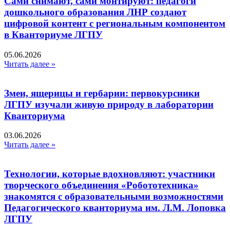
Сами снимают, сами монтируют: педагоги
дошкольного образования ЛНР создают
цифровой контент с региональным компонентом
в Кванториуме ЛГПУ​
05.06.2026
Читать далее »
Змеи, ящерицы и гербарии: первокурсники
ЛГПУ изучали живую природу в лаборатории
Кванториума
03.06.2026
Читать далее »
Технологии, которые вдохновляют: участники
творческого объединения «Робототехника»
знакомятся с образовательными возможностями
Педагогического кванториума им. Л.М. Лоповка
ЛГПУ