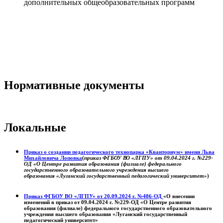
дополнительных общеобразовательных программ
Нормативные документы
Локальные
Приказ о создании педагогического технопарка «Кванториум» имени Льва
Михайловича Лоповка
(
приказ ФГБОУ ВО «ЛГПУ» от 09.04.2024 г. №229-
ОД «О Центре развития образования (филиале) федерального
государственного образовательного учреждения высшего
образования «Луганский государственный педагогический университет»
)
Приказ ФГБОУ ВО «ЛГПУ» от 20.09.2024 г. №486-ОД
«О внесении
изменений в приказ от 09.04.2024 г. №229-ОД «О Центре развития
образования (филиале) федерального государственного образовательного
учреждения высшего образования «Луганский государственный
педагогический университет»