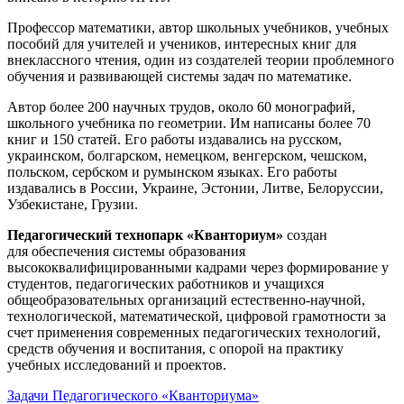
Профессор математики, автор школьных учебников, учебных
пособий для учителей и учеников, интересных книг для
внеклассного чтения, один из создателей теории проблемного
обучения и развивающей системы задач по математике.
Автор более 200 научных трудов, около 60 монографий,
школьного учебника по геометрии. Им написаны более 70
книг и 150 статей. Его работы издавались на русском,
украинском, болгарском, немецком, венгерском, чешском,
польском, сербском и румынском языках. Его работы
издавались в России, Украине, Эстонии, Литве, Белоруссии,
Узбекистане, Грузии.
Педагогический технопарк «Кванториум»
создан
для
обеспечения системы образования
высококвалифицированными кадрами через формирование у
студентов, педагогических работников и учащихся
общеобразовательных организаций естественно-научной,
технологической, математической, цифровой грамотности за
счет применения современных педагогических технологий,
средств обучения и воспитания, с опорой на практику
учебных исследований и проектов.
Задачи Педагогического «Кванториума»