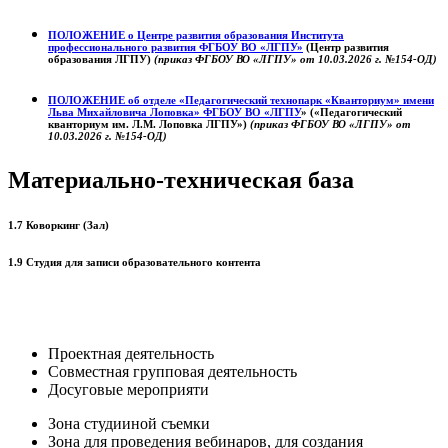
ПОЛОЖЕНИЕ о
Центре развития образования
Института
профессионального развития ФГБОУ ВО «ЛГПУ»
(Центр развития
образования ЛГПУ)
(приказ ФГБОУ ВО «ЛГПУ» от 10.03.2026 г. №154-ОД)
ПОЛОЖЕНИЕ об отделе «Педагогический технопарк «Кванториум» имени
Льва Михайловича Лоповка»
ФГБОУ ВО «ЛГПУ
» («Педагогический
кванториум им. Л.М. Лоповка ЛГПУ»)
(приказ ФГБОУ ВО «ЛГПУ» от
10.03.2026 г. №154-ОД)
Материально-техническая база
1.7 Коворкинг (Зал)
1.9 Студия для записи образовательного контента
Проектная деятельность
Совместная групповая деятельность
Досуговые мероприяти
Зона студииной съемки
Зона для проведения вебинаров, для создания