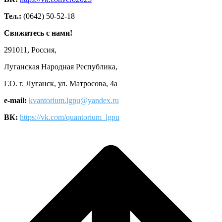
Тел.:
(0642) 50-52-18
Свяжитесь с нами!
291011, Россия,
Луганская Народная Республика,
Г.О. г. Луганск, ул. Матросова, 4а
e-mail:
kvantorium.lgpu@yandex.ru
ВК:
https://vk.com/quantorium_lgpu