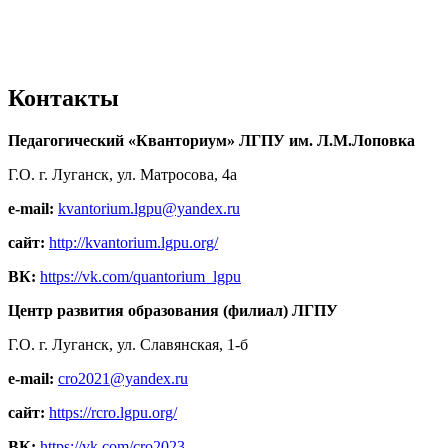
Контакты
Педагогический «Кванториум» ЛГПУ им. Л.М.Лоповка
Г.О. г. Луганск, ул. Матросова, 4а
e-mail:
kvantorium.lgpu@yandex.ru
сайт:
http://kvantorium.lgpu.org/
ВК:
https://vk.com/quantorium_lgpu
Центр развития образования (филиал) ЛГПУ
Г.О. г. Луганск, ул. Славянская, 1-б
e-mail:
cro2021@yandex.ru
сайт:
https://rcro.lgpu.org/
ВК:
https://vk.com/cro2023