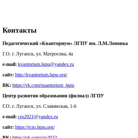
Контакты
Педагогический «Кванториум» ЛГПУ им. Л.М.Лоповка
Г.О. г. Луганск, ул. Матросова, 4а
e-mail:
kvantorium.lgpu@yandex.ru
сайт:
http://kvantorium.lgpu.org/
ВК:
https://vk.com/quantorium_lgpu
Центр развития образования (филиал) ЛГПУ
Г.О. г. Луганск, ул. Славянская, 1-б
e-mail:
cro2021@yandex.ru
сайт:
https://rcro.lgpu.org/
ВК:
https://vk.com/cro2023