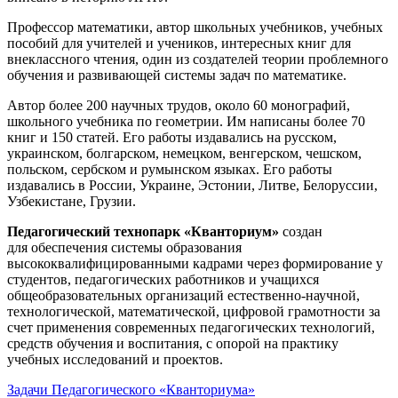
Профессор математики, автор школьных учебников, учебных
пособий для учителей и учеников, интересных книг для
внеклассного чтения, один из создателей теории проблемного
обучения и развивающей системы задач по математике.
Автор более 200 научных трудов, около 60 монографий,
школьного учебника по геометрии. Им написаны более 70
книг и 150 статей. Его работы издавались на русском,
украинском, болгарском, немецком, венгерском, чешском,
польском, сербском и румынском языках. Его работы
издавались в России, Украине, Эстонии, Литве, Белоруссии,
Узбекистане, Грузии.
Педагогический технопарк «Кванториум»
создан
для
обеспечения системы образования
высококвалифицированными кадрами через формирование у
студентов, педагогических работников и учащихся
общеобразовательных организаций естественно-научной,
технологической, математической, цифровой грамотности за
счет применения современных педагогических технологий,
средств обучения и воспитания, с опорой на практику
учебных исследований и проектов.
Задачи Педагогического «Кванториума»