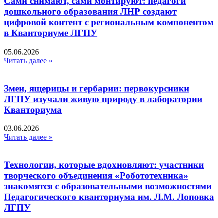
Сами снимают, сами монтируют: педагоги
дошкольного образования ЛНР создают
цифровой контент с региональным компонентом
в Кванториуме ЛГПУ​
05.06.2026
Читать далее »
Змеи, ящерицы и гербарии: первокурсники
ЛГПУ изучали живую природу в лаборатории
Кванториума
03.06.2026
Читать далее »
Технологии, которые вдохновляют: участники
творческого объединения «Робототехника»
знакомятся с образовательными возможностями
Педагогического кванториума им. Л.М. Лоповка
ЛГПУ