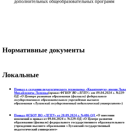
дополнительных общеобразовательных программ
Нормативные документы
Локальные
Приказ о создании педагогического технопарка «Кванториум» имени Льва
Михайловича Лоповка
(
приказ ФГБОУ ВО «ЛГПУ» от 09.04.2024 г. №229-
ОД «О Центре развития образования (филиале) федерального
государственного образовательного учреждения высшего
образования «Луганский государственный педагогический университет»
)
Приказ ФГБОУ ВО «ЛГПУ» от 20.09.2024 г. №486-ОД
«О внесении
изменений в приказ от 09.04.2024 г. №229-ОД «О Центре развития
образования (филиале) федерального государственного образовательного
учреждения высшего образования «Луганский государственный
педагогический университет»