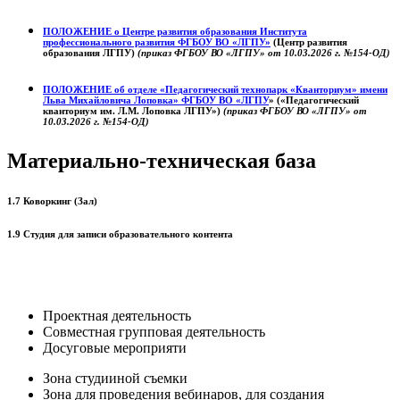
ПОЛОЖЕНИЕ о
Центре развития образования
Института
профессионального развития ФГБОУ ВО «ЛГПУ»
(Центр развития
образования ЛГПУ)
(приказ ФГБОУ ВО «ЛГПУ» от 10.03.2026 г. №154-ОД)
ПОЛОЖЕНИЕ об отделе «Педагогический технопарк «Кванториум» имени
Льва Михайловича Лоповка»
ФГБОУ ВО «ЛГПУ
» («Педагогический
кванториум им. Л.М. Лоповка ЛГПУ»)
(приказ ФГБОУ ВО «ЛГПУ» от
10.03.2026 г. №154-ОД)
Материально-техническая база
1.7 Коворкинг (Зал)
1.9 Студия для записи образовательного контента
Проектная деятельность
Совместная групповая деятельность
Досуговые мероприяти
Зона студииной съемки
Зона для проведения вебинаров, для создания