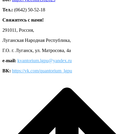
Тел.:
(0642) 50-52-18
Свяжитесь с нами!
291011, Россия,
Луганская Народная Республика,
Г.О. г. Луганск, ул. Матросова, 4а
e-mail:
kvantorium.lgpu@yandex.ru
ВК:
https://vk.com/quantorium_lgpu