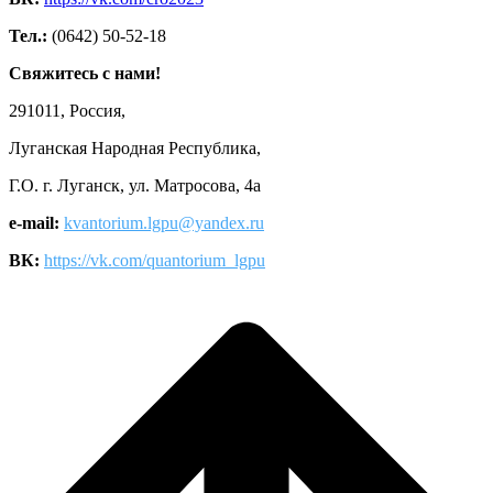
Тел.:
(0642) 50-52-18
Свяжитесь с нами!
291011, Россия,
Луганская Народная Республика,
Г.О. г. Луганск, ул. Матросова, 4а
e-mail:
kvantorium.lgpu@yandex.ru
ВК:
https://vk.com/quantorium_lgpu