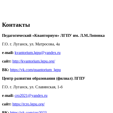
Контакты
Педагогический «Кванториум» ЛГПУ им. Л.М.Лоповка
Г.О. г. Луганск, ул. Матросова, 4а
e-mail:
kvantorium.lgpu@yandex.ru
сайт:
http://kvantorium.lgpu.org/
ВК:
https://vk.com/quantorium_lgpu
Центр развития образования (филиал) ЛГПУ
Г.О. г. Луганск, ул. Славянская, 1-б
e-mail:
cro2021@yandex.ru
сайт:
https://rcro.lgpu.org/
ВК:
https://vk.com/cro2023