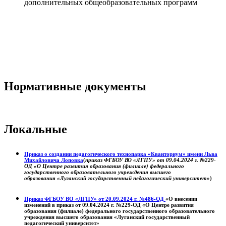
дополнительных общеобразовательных программ
Нормативные документы
Локальные
Приказ о создании педагогического технопарка «Кванториум» имени Льва
Михайловича Лоповка
(
приказ ФГБОУ ВО «ЛГПУ» от 09.04.2024 г. №229-
ОД «О Центре развития образования (филиале) федерального
государственного образовательного учреждения высшего
образования «Луганский государственный педагогический университет»
)
Приказ ФГБОУ ВО «ЛГПУ» от 20.09.2024 г. №486-ОД
«О внесении
изменений в приказ от 09.04.2024 г. №229-ОД «О Центре развития
образования (филиале) федерального государственного образовательного
учреждения высшего образования «Луганский государственный
педагогический университет»