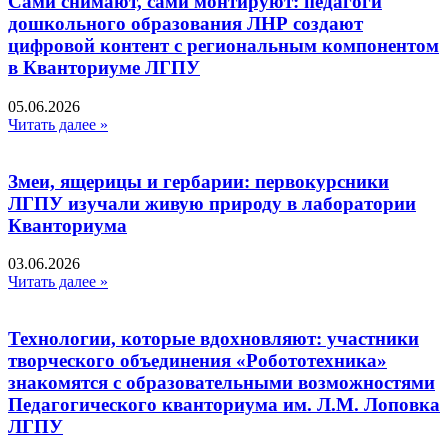
Сами снимают, сами монтируют: педагоги
дошкольного образования ЛНР создают
цифровой контент с региональным компонентом
в Кванториуме ЛГПУ​
05.06.2026
Читать далее »
Змеи, ящерицы и гербарии: первокурсники
ЛГПУ изучали живую природу в лаборатории
Кванториума
03.06.2026
Читать далее »
Технологии, которые вдохновляют: участники
творческого объединения «Робототехника»
знакомятся с образовательными возможностями
Педагогического кванториума им. Л.М. Лоповка
ЛГПУ