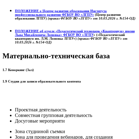
ПОЛОЖЕНИЕ о
Центре развития образования
Института
профессионального развития ФГБОУ ВО «ЛГПУ»
(Центр развития
образования ЛГПУ)
(приказ ФГБОУ ВО «ЛГПУ» от 10.03.2026 г. №154-ОД)
ПОЛОЖЕНИЕ об отделе «Педагогический технопарк «Кванториум» имени
Льва Михайловича Лоповка»
ФГБОУ ВО «ЛГПУ
» («Педагогический
кванториум им. Л.М. Лоповка ЛГПУ»)
(приказ ФГБОУ ВО «ЛГПУ» от
10.03.2026 г. №154-ОД)
Материально-техническая база
1.7 Коворкинг (Зал)
1.9 Студия для записи образовательного контента
Проектная деятельность
Совместная групповая деятельность
Досуговые мероприяти
Зона студииной съемки
Зона для проведения вебинаров, для создания