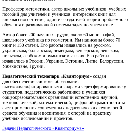
Профессор математики, автор школьных учебников, учебных
пособий для учителей и учеников, интересных книг для
внеклассного чтения, один из создателей теории проблемного
обучения и развивающей системы задач по математике.
Автор более 200 научных трудов, около 60 монографий,
школьного учебника по геометрии. Им написаны более 70
книг и 150 статей. Его работы издавались на русском,
украинском, болгарском, немецком, венгерском, чешском,
польском, сербском и румынском языках. Его работы
издавались в России, Украине, Эстонии, Литве, Белоруссии,
Узбекистане, Грузии.
Педагогический технопарк «Кванториум»
создан
для
обеспечения системы образования
высококвалифицированными кадрами через формирование у
студентов, педагогических работников и учащихся
общеобразовательных организаций естественно-научной,
технологической, математической, цифровой грамотности за
счет применения современных педагогических технологий,
средств обучения и воспитания, с опорой на практику
учебных исследований и проектов.
Задачи Педагогического «Кванториума»