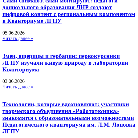
Сами снимают, сами монтируют: педагоги
дошкольного образования ЛНР создают
цифровой контент с региональным компонентом
в Кванториуме ЛГПУ​
05.06.2026
Читать далее »
Змеи, ящерицы и гербарии: первокурсники
ЛГПУ изучали живую природу в лаборатории
Кванториума
03.06.2026
Читать далее »
Технологии, которые вдохновляют: участники
творческого объединения «Робототехника»
знакомятся с образовательными возможностями
Педагогического кванториума им. Л.М. Лоповка
ЛГПУ