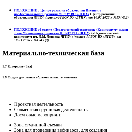
ПОЛОЖЕНИЕ о
Центре развития образования
Института
профессионального развития ФГБОУ ВО «ЛГПУ»
(Центр развития
образования ЛГПУ)
(приказ ФГБОУ ВО «ЛГПУ» от 10.03.2026 г. №154-ОД)
ПОЛОЖЕНИЕ об отделе «Педагогический технопарк «Кванториум» имени
Льва Михайловича Лоповка»
ФГБОУ ВО «ЛГПУ
» («Педагогический
кванториум им. Л.М. Лоповка ЛГПУ»)
(приказ ФГБОУ ВО «ЛГПУ» от
10.03.2026 г. №154-ОД)
Материально-техническая база
1.7 Коворкинг (Зал)
1.9 Студия для записи образовательного контента
Проектная деятельность
Совместная групповая деятельность
Досуговые мероприяти
Зона студииной съемки
Зона для проведения вебинаров, для создания