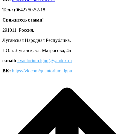
Тел.:
(0642) 50-52-18
Свяжитесь с нами!
291011, Россия,
Луганская Народная Республика,
Г.О. г. Луганск, ул. Матросова, 4а
e-mail:
kvantorium.lgpu@yandex.ru
ВК:
https://vk.com/quantorium_lgpu