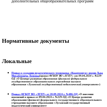
дополнительных общеобразовательных программ
Нормативные документы
Локальные
Приказ о создании педагогического технопарка «Кванториум» имени Льва
Михайловича Лоповка
(
приказ ФГБОУ ВО «ЛГПУ» от 09.04.2024 г. №229-
ОД «О Центре развития образования (филиале) федерального
государственного образовательного учреждения высшего
образования «Луганский государственный педагогический университет»
)
Приказ ФГБОУ ВО «ЛГПУ» от 20.09.2024 г. №486-ОД
«О внесении
изменений в приказ от 09.04.2024 г. №229-ОД «О Центре развития
образования (филиале) федерального государственного образовательного
учреждения высшего образования «Луганский государственный
педагогический университет»