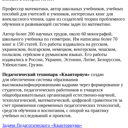
Профессор математики, автор школьных учебников, учебных
пособий для учителей и учеников, интересных книг для
внеклассного чтения, один из создателей теории проблемного
обучения и развивающей системы задач по математике.
Автор более 200 научных трудов, около 60 монографий,
школьного учебника по геометрии. Им написаны более 70
книг и 150 статей. Его работы издавались на русском,
украинском, болгарском, немецком, венгерском, чешском,
польском, сербском и румынском языках. Его работы
издавались в России, Украине, Эстонии, Литве, Белоруссии,
Узбекистане, Грузии.
Педагогический технопарк «Кванториум»
создан
для
обеспечения системы образования
высококвалифицированными кадрами через формирование у
студентов, педагогических работников и учащихся
общеобразовательных организаций естественно-научной,
технологической, математической, цифровой грамотности за
счет применения современных педагогических технологий,
средств обучения и воспитания, с опорой на практику
учебных исследований и проектов.
Задачи Педагогического «Кванториума»