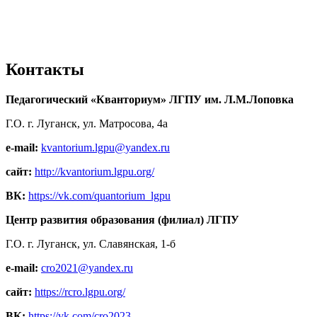
Контакты
Педагогический «Кванториум» ЛГПУ им. Л.М.Лоповка
Г.О. г. Луганск, ул. Матросова, 4а
e-mail:
kvantorium.lgpu@yandex.ru
сайт:
http://kvantorium.lgpu.org/
ВК:
https://vk.com/quantorium_lgpu
Центр развития образования (филиал) ЛГПУ
Г.О. г. Луганск, ул. Славянская, 1-б
e-mail:
cro2021@yandex.ru
сайт:
https://rcro.lgpu.org/
ВК:
https://vk.com/cro2023