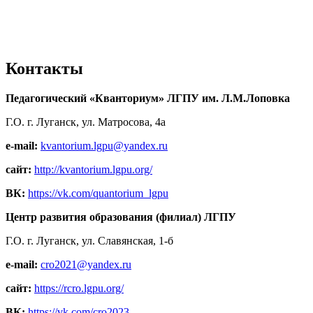
Контакты
Педагогический «Кванториум» ЛГПУ им. Л.М.Лоповка
Г.О. г. Луганск, ул. Матросова, 4а
e-mail:
kvantorium.lgpu@yandex.ru
сайт:
http://kvantorium.lgpu.org/
ВК:
https://vk.com/quantorium_lgpu
Центр развития образования (филиал) ЛГПУ
Г.О. г. Луганск, ул. Славянская, 1-б
e-mail:
cro2021@yandex.ru
сайт:
https://rcro.lgpu.org/
ВК:
https://vk.com/cro2023