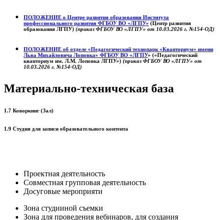
ПОЛОЖЕНИЕ о
Центре развития образования
Института
профессионального развития ФГБОУ ВО «ЛГПУ»
(Центр развития
образования ЛГПУ)
(приказ ФГБОУ ВО «ЛГПУ» от 10.03.2026 г. №154-ОД)
ПОЛОЖЕНИЕ об отделе «Педагогический технопарк «Кванториум» имени
Льва Михайловича Лоповка»
ФГБОУ ВО «ЛГПУ
» («Педагогический
кванториум им. Л.М. Лоповка ЛГПУ»)
(приказ ФГБОУ ВО «ЛГПУ» от
10.03.2026 г. №154-ОД)
Материально-техническая база
1.7 Коворкинг (Зал)
1.9 Студия для записи образовательного контента
Проектная деятельность
Совместная групповая деятельность
Досуговые мероприяти
Зона студииной съемки
Зона для проведения вебинаров, для создания