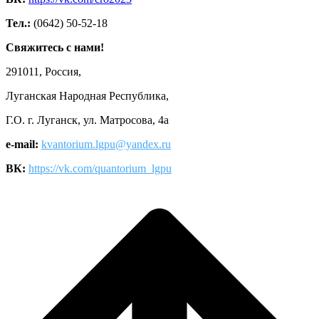
Тел.:
(0642) 50-52-18
Свяжитесь с нами!
291011, Россия,
Луганская Народная Республика,
Г.О. г. Луганск, ул. Матросова, 4а
e-mail:
kvantorium.lgpu@yandex.ru
ВК:
https://vk.com/quantorium_lgpu