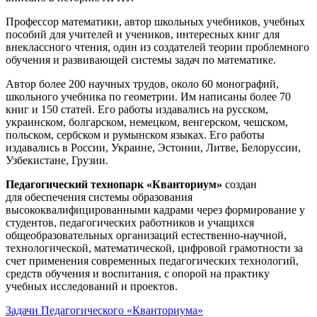
Профессор математики, автор школьных учебников, учебных
пособий для учителей и учеников, интересных книг для
внеклассного чтения, один из создателей теории проблемного
обучения и развивающей системы задач по математике.
Автор более 200 научных трудов, около 60 монографий,
школьного учебника по геометрии. Им написаны более 70
книг и 150 статей. Его работы издавались на русском,
украинском, болгарском, немецком, венгерском, чешском,
польском, сербском и румынском языках. Его работы
издавались в России, Украине, Эстонии, Литве, Белоруссии,
Узбекистане, Грузии.
Педагогический технопарк «Кванториум»
создан
для
обеспечения системы образования
высококвалифицированными кадрами через формирование у
студентов, педагогических работников и учащихся
общеобразовательных организаций естественно-научной,
технологической, математической, цифровой грамотности за
счет применения современных педагогических технологий,
средств обучения и воспитания, с опорой на практику
учебных исследований и проектов.
Задачи Педагогического «Кванториума»