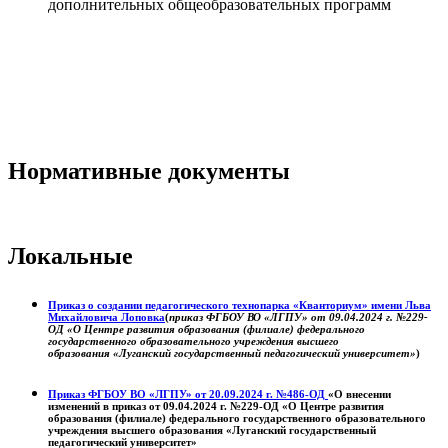
дополнительных общеобразовательных программ
Нормативные документы
Локальные
Приказ о создании педагогического технопарка «Кванториум» имени Льва
Михайловича Лоповка
(
приказ ФГБОУ ВО «ЛГПУ» от 09.04.2024 г. №229-
ОД «О Центре развития образования (филиале) федерального
государственного образовательного учреждения высшего
образования «Луганский государственный педагогический университет»
)
Приказ ФГБОУ ВО «ЛГПУ» от 20.09.2024 г. №486-ОД
«О внесении
изменений в приказ от 09.04.2024 г. №229-ОД «О Центре развития
образования (филиале) федерального государственного образовательного
учреждения высшего образования «Луганский государственный
педагогический университет»