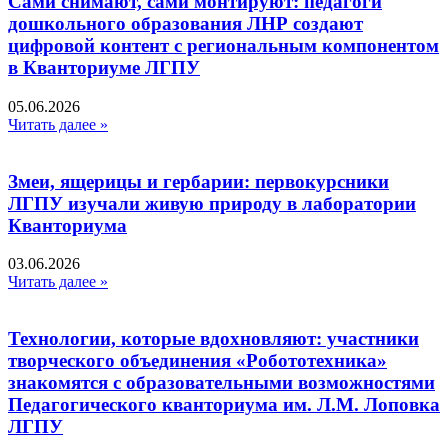
Сами снимают, сами монтируют: педагоги
дошкольного образования ЛНР создают
цифровой контент с региональным компонентом
в Кванториуме ЛГПУ​
05.06.2026
Читать далее »
Змеи, ящерицы и гербарии: первокурсники
ЛГПУ изучали живую природу в лаборатории
Кванториума
03.06.2026
Читать далее »
Технологии, которые вдохновляют: участники
творческого объединения «Робототехника»
знакомятся с образовательными возможностями
Педагогического кванториума им. Л.М. Лоповка
ЛГПУ