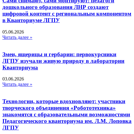
Сами снимают, сами монтируют: педагоги
дошкольного образования ЛНР создают
цифровой контент с региональным компонентом
в Кванториуме ЛГПУ​
05.06.2026
Читать далее »
Змеи, ящерицы и гербарии: первокурсники
ЛГПУ изучали живую природу в лаборатории
Кванториума
03.06.2026
Читать далее »
Технологии, которые вдохновляют: участники
творческого объединения «Робототехника»
знакомятся с образовательными возможностями
Педагогического кванториума им. Л.М. Лоповка
ЛГПУ