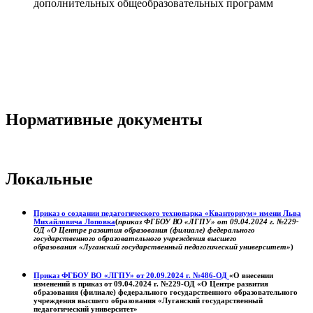
дополнительных общеобразовательных программ
Нормативные документы
Локальные
Приказ о создании педагогического технопарка «Кванториум» имени Льва
Михайловича Лоповка
(
приказ ФГБОУ ВО «ЛГПУ» от 09.04.2024 г. №229-
ОД «О Центре развития образования (филиале) федерального
государственного образовательного учреждения высшего
образования «Луганский государственный педагогический университет»
)
Приказ ФГБОУ ВО «ЛГПУ» от 20.09.2024 г. №486-ОД
«О внесении
изменений в приказ от 09.04.2024 г. №229-ОД «О Центре развития
образования (филиале) федерального государственного образовательного
учреждения высшего образования «Луганский государственный
педагогический университет»