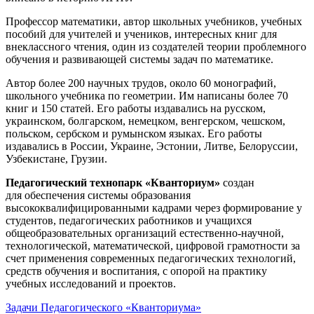
Профессор математики, автор школьных учебников, учебных
пособий для учителей и учеников, интересных книг для
внеклассного чтения, один из создателей теории проблемного
обучения и развивающей системы задач по математике.
Автор более 200 научных трудов, около 60 монографий,
школьного учебника по геометрии. Им написаны более 70
книг и 150 статей. Его работы издавались на русском,
украинском, болгарском, немецком, венгерском, чешском,
польском, сербском и румынском языках. Его работы
издавались в России, Украине, Эстонии, Литве, Белоруссии,
Узбекистане, Грузии.
Педагогический технопарк «Кванториум»
создан
для
обеспечения системы образования
высококвалифицированными кадрами через формирование у
студентов, педагогических работников и учащихся
общеобразовательных организаций естественно-научной,
технологической, математической, цифровой грамотности за
счет применения современных педагогических технологий,
средств обучения и воспитания, с опорой на практику
учебных исследований и проектов.
Задачи Педагогического «Кванториума»