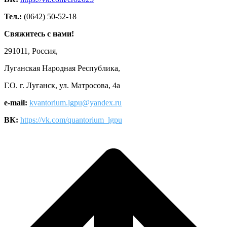
Тел.:
(0642) 50-52-18
Свяжитесь с нами!
291011, Россия,
Луганская Народная Республика,
Г.О. г. Луганск, ул. Матросова, 4а
e-mail:
kvantorium.lgpu@yandex.ru
ВК:
https://vk.com/quantorium_lgpu