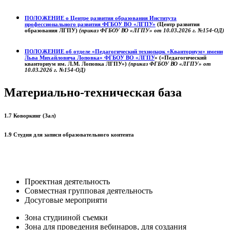
ПОЛОЖЕНИЕ о
Центре развития образования
Института
профессионального развития ФГБОУ ВО «ЛГПУ»
(Центр развития
образования ЛГПУ)
(приказ ФГБОУ ВО «ЛГПУ» от 10.03.2026 г. №154-ОД)
ПОЛОЖЕНИЕ об отделе «Педагогический технопарк «Кванториум» имени
Льва Михайловича Лоповка»
ФГБОУ ВО «ЛГПУ
» («Педагогический
кванториум им. Л.М. Лоповка ЛГПУ»)
(приказ ФГБОУ ВО «ЛГПУ» от
10.03.2026 г. №154-ОД)
Материально-техническая база
1.7 Коворкинг (Зал)
1.9 Студия для записи образовательного контента
Проектная деятельность
Совместная групповая деятельность
Досуговые мероприяти
Зона студииной съемки
Зона для проведения вебинаров, для создания