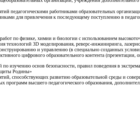
щеобразовательных организаций, учреждений дополнительного 
ятий педагогическими работниками образовательных организаци
никами для привлечения к последующему поступлению в педаго
 работ по физике, химии и биологии с использованием высокот
ния технологий 3D моделирования, реверс-инжиниринга, лазерн
конструированию и управлению (в специально созданных услов
ективного цифрового образовательного контента (презентации,
й по изучению основ безопасности, правил поведения в экстрем
защиты Родины»
иятий, способствующих развитию образовательной среды и сове
ных программ высшего педагогического образования, дополнит