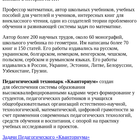
Профессор математики, автор школьных учебников, учебных
пособий для учителей и учеников, интересных книг для
внеклассного чтения, один из создателей теории проблемного
обучения и развивающей системы задач по математике.
Автор более 200 научных трудов, около 60 монографий,
школьного учебника по геометрии. Им написаны более 70
книг и 150 статей. Его работы издавались на русском,
украинском, болгарском, немецком, венгерском, чешском,
польском, сербском и румынском языках. Его работы
издавались в России, Украине, Эстонии, Литве, Белоруссии,
Узбекистане, Грузии.
Педагогический технопарк «Кванториум»
создан
для
обеспечения системы образования
высококвалифицированными кадрами через формирование у
студентов, педагогических работников и учащихся
общеобразовательных организаций естественно-научной,
технологической, математической, цифровой грамотности за
счет применения современных педагогических технологий,
средств обучения и воспитания, с опорой на практику
учебных исследований и проектов.
Задачи Педагогического «Кванториума»