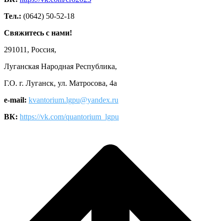
Тел.:
(0642) 50-52-18
Свяжитесь с нами!
291011, Россия,
Луганская Народная Республика,
Г.О. г. Луганск, ул. Матросова, 4а
e-mail:
kvantorium.lgpu@yandex.ru
ВК:
https://vk.com/quantorium_lgpu