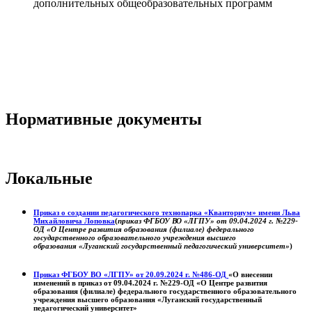
дополнительных общеобразовательных программ
Нормативные документы
Локальные
Приказ о создании педагогического технопарка «Кванториум» имени Льва
Михайловича Лоповка
(
приказ ФГБОУ ВО «ЛГПУ» от 09.04.2024 г. №229-
ОД «О Центре развития образования (филиале) федерального
государственного образовательного учреждения высшего
образования «Луганский государственный педагогический университет»
)
Приказ ФГБОУ ВО «ЛГПУ» от 20.09.2024 г. №486-ОД
«О внесении
изменений в приказ от 09.04.2024 г. №229-ОД «О Центре развития
образования (филиале) федерального государственного образовательного
учреждения высшего образования «Луганский государственный
педагогический университет»