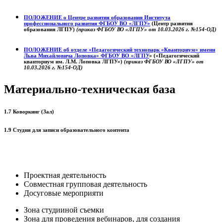
ПОЛОЖЕНИЕ о
Центре развития образования
Института
профессионального развития ФГБОУ ВО «ЛГПУ»
(Центр развития
образования ЛГПУ)
(приказ ФГБОУ ВО «ЛГПУ» от 10.03.2026 г. №154-ОД)
ПОЛОЖЕНИЕ об отделе «Педагогический технопарк «Кванториум» имени
Льва Михайловича Лоповка»
ФГБОУ ВО «ЛГПУ
» («Педагогический
кванториум им. Л.М. Лоповка ЛГПУ»)
(приказ ФГБОУ ВО «ЛГПУ» от
10.03.2026 г. №154-ОД)
Материально-техническая база
1.7 Коворкинг (Зал)
1.9 Студия для записи образовательного контента
Проектная деятельность
Совместная групповая деятельность
Досуговые мероприяти
Зона студииной съемки
Зона для проведения вебинаров, для создания