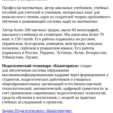
Профессор математики, автор школьных учебников, учебных
пособий для учителей и учеников, интересных книг для
внеклассного чтения, один из создателей теории проблемного
обучения и развивающей системы задач по математике.
Автор более 200 научных трудов, около 60 монографий,
школьного учебника по геометрии. Им написаны более 70
книг и 150 статей. Его работы издавались на русском,
украинском, болгарском, немецком, венгерском, чешском,
польском, сербском и румынском языках. Его работы
издавались в России, Украине, Эстонии, Литве, Белоруссии,
Узбекистане, Грузии.
Педагогический технопарк «Кванториум»
создан
для
обеспечения системы образования
высококвалифицированными кадрами через формирование у
студентов, педагогических работников и учащихся
общеобразовательных организаций естественно-научной,
технологической, математической, цифровой грамотности за
счет применения современных педагогических технологий,
средств обучения и воспитания, с опорой на практику
учебных исследований и проектов.
Задачи Педагогического «Кванториума»