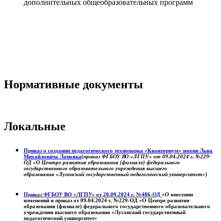
дополнительных общеобразовательных программ
Нормативные документы
Локальные
Приказ о создании педагогического технопарка «Кванториум» имени Льва
Михайловича Лоповка
(
приказ ФГБОУ ВО «ЛГПУ» от 09.04.2024 г. №229-
ОД «О Центре развития образования (филиале) федерального
государственного образовательного учреждения высшего
образования «Луганский государственный педагогический университет»
)
Приказ ФГБОУ ВО «ЛГПУ» от 20.09.2024 г. №486-ОД
«О внесении
изменений в приказ от 09.04.2024 г. №229-ОД «О Центре развития
образования (филиале) федерального государственного образовательного
учреждения высшего образования «Луганский государственный
педагогический университет»