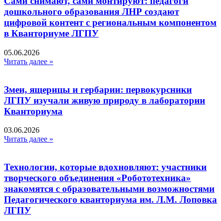
Сами снимают, сами монтируют: педагоги
дошкольного образования ЛНР создают
цифровой контент с региональным компонентом
в Кванториуме ЛГПУ​
05.06.2026
Читать далее »
Змеи, ящерицы и гербарии: первокурсники
ЛГПУ изучали живую природу в лаборатории
Кванториума
03.06.2026
Читать далее »
Технологии, которые вдохновляют: участники
творческого объединения «Робототехника»
знакомятся с образовательными возможностями
Педагогического кванториума им. Л.М. Лоповка
ЛГПУ