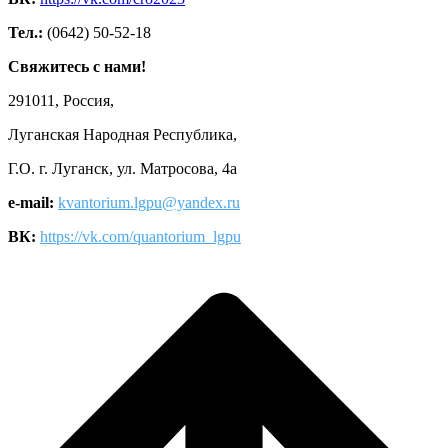
Тел.:
(0642) 50-52-18
Свяжитесь с нами!
291011, Россия,
Луганская Народная Республика,
Г.О. г. Луганск, ул. Матросова, 4а
e-mail:
kvantorium.lgpu@yandex.ru
ВК:
https://vk.com/quantorium_lgpu