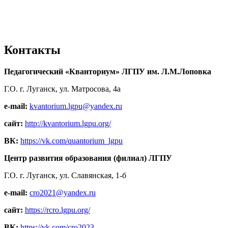
Контакты
Педагогический «Кванториум» ЛГПУ им. Л.М.Лоповка
Г.О. г. Луганск, ул. Матросова, 4а
e-mail:
kvantorium.lgpu@yandex.ru
сайт:
http://kvantorium.lgpu.org/
ВК:
https://vk.com/quantorium_lgpu
Центр развития образования (филиал) ЛГПУ
Г.О. г. Луганск, ул. Славянская, 1-б
e-mail:
cro2021@yandex.ru
сайт:
https://rcro.lgpu.org/
ВК:
https://vk.com/cro2023