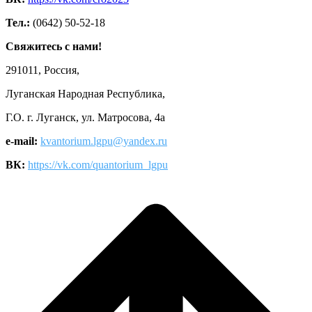
Тел.:
(0642) 50-52-18
Свяжитесь с нами!
291011, Россия,
Луганская Народная Республика,
Г.О. г. Луганск, ул. Матросова, 4а
e-mail:
kvantorium.lgpu@yandex.ru
ВК:
https://vk.com/quantorium_lgpu