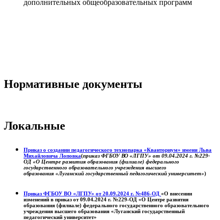
дополнительных общеобразовательных программ
Нормативные документы
Локальные
Приказ о создании педагогического технопарка «Кванториум» имени Льва
Михайловича Лоповка
(
приказ ФГБОУ ВО «ЛГПУ» от 09.04.2024 г. №229-
ОД «О Центре развития образования (филиале) федерального
государственного образовательного учреждения высшего
образования «Луганский государственный педагогический университет»
)
Приказ ФГБОУ ВО «ЛГПУ» от 20.09.2024 г. №486-ОД
«О внесении
изменений в приказ от 09.04.2024 г. №229-ОД «О Центре развития
образования (филиале) федерального государственного образовательного
учреждения высшего образования «Луганский государственный
педагогический университет»