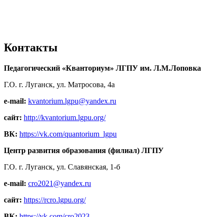
Контакты
Педагогический «Кванториум» ЛГПУ им. Л.М.Лоповка
Г.О. г. Луганск, ул. Матросова, 4а
e-mail:
kvantorium.lgpu@yandex.ru
сайт:
http://kvantorium.lgpu.org/
ВК:
https://vk.com/quantorium_lgpu
Центр развития образования (филиал) ЛГПУ
Г.О. г. Луганск, ул. Славянская, 1-б
e-mail:
cro2021@yandex.ru
сайт:
https://rcro.lgpu.org/
ВК:
https://vk.com/cro2023