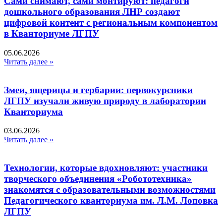
Сами снимают, сами монтируют: педагоги
дошкольного образования ЛНР создают
цифровой контент с региональным компонентом
в Кванториуме ЛГПУ​
05.06.2026
Читать далее »
Змеи, ящерицы и гербарии: первокурсники
ЛГПУ изучали живую природу в лаборатории
Кванториума
03.06.2026
Читать далее »
Технологии, которые вдохновляют: участники
творческого объединения «Робототехника»
знакомятся с образовательными возможностями
Педагогического кванториума им. Л.М. Лоповка
ЛГПУ