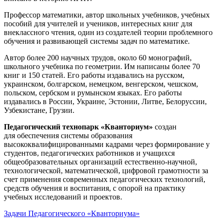
Профессор математики, автор школьных учебников, учебных
пособий для учителей и учеников, интересных книг для
внеклассного чтения, один из создателей теории проблемного
обучения и развивающей системы задач по математике.
Автор более 200 научных трудов, около 60 монографий,
школьного учебника по геометрии. Им написаны более 70
книг и 150 статей. Его работы издавались на русском,
украинском, болгарском, немецком, венгерском, чешском,
польском, сербском и румынском языках. Его работы
издавались в России, Украине, Эстонии, Литве, Белоруссии,
Узбекистане, Грузии.
Педагогический технопарк «Кванториум»
создан
для
обеспечения системы образования
высококвалифицированными кадрами через формирование у
студентов, педагогических работников и учащихся
общеобразовательных организаций естественно-научной,
технологической, математической, цифровой грамотности за
счет применения современных педагогических технологий,
средств обучения и воспитания, с опорой на практику
учебных исследований и проектов.
Задачи Педагогического «Кванториума»