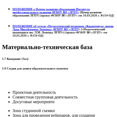
ПОЛОЖЕНИЕ о
Центре развития образования
Института
профессионального развития ФГБОУ ВО «ЛГПУ»
(Центр развития
образования ЛГПУ)
(приказ ФГБОУ ВО «ЛГПУ» от 10.03.2026 г. №154-ОД)
ПОЛОЖЕНИЕ об отделе «Педагогический технопарк «Кванториум» имени
Льва Михайловича Лоповка»
ФГБОУ ВО «ЛГПУ
» («Педагогический
кванториум им. Л.М. Лоповка ЛГПУ»)
(приказ ФГБОУ ВО «ЛГПУ» от
10.03.2026 г. №154-ОД)
Материально-техническая база
1.7 Коворкинг (Зал)
1.9 Студия для записи образовательного контента
Проектная деятельность
Совместная групповая деятельность
Досуговые мероприяти
Зона студииной съемки
Зона для проведения вебинаров, для создания