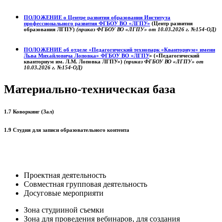
ПОЛОЖЕНИЕ о
Центре развития образования
Института
профессионального развития ФГБОУ ВО «ЛГПУ»
(Центр развития
образования ЛГПУ)
(приказ ФГБОУ ВО «ЛГПУ» от 10.03.2026 г. №154-ОД)
ПОЛОЖЕНИЕ об отделе «Педагогический технопарк «Кванториум» имени
Льва Михайловича Лоповка»
ФГБОУ ВО «ЛГПУ
» («Педагогический
кванториум им. Л.М. Лоповка ЛГПУ»)
(приказ ФГБОУ ВО «ЛГПУ» от
10.03.2026 г. №154-ОД)
Материально-техническая база
1.7 Коворкинг (Зал)
1.9 Студия для записи образовательного контента
Проектная деятельность
Совместная групповая деятельность
Досуговые мероприяти
Зона студииной съемки
Зона для проведения вебинаров, для создания