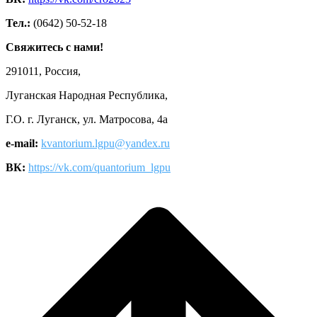
Тел.:
(0642) 50-52-18
Свяжитесь с нами!
291011, Россия,
Луганская Народная Республика,
Г.О. г. Луганск, ул. Матросова, 4а
e-mail:
kvantorium.lgpu@yandex.ru
ВК:
https://vk.com/quantorium_lgpu