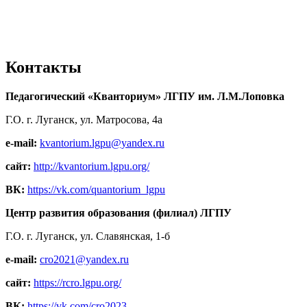
Контакты
Педагогический «Кванториум» ЛГПУ им. Л.М.Лоповка
Г.О. г. Луганск, ул. Матросова, 4а
e-mail:
kvantorium.lgpu@yandex.ru
сайт:
http://kvantorium.lgpu.org/
ВК:
https://vk.com/quantorium_lgpu
Центр развития образования (филиал) ЛГПУ
Г.О. г. Луганск, ул. Славянская, 1-б
e-mail:
cro2021@yandex.ru
сайт:
https://rcro.lgpu.org/
ВК:
https://vk.com/cro2023