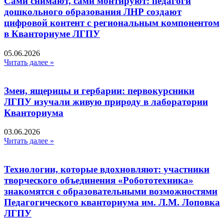
Сами снимают, сами монтируют: педагоги
дошкольного образования ЛНР создают
цифровой контент с региональным компонентом
в Кванториуме ЛГПУ​
05.06.2026
Читать далее »
Змеи, ящерицы и гербарии: первокурсники
ЛГПУ изучали живую природу в лаборатории
Кванториума
03.06.2026
Читать далее »
Технологии, которые вдохновляют: участники
творческого объединения «Робототехника»
знакомятся с образовательными возможностями
Педагогического кванториума им. Л.М. Лоповка
ЛГПУ