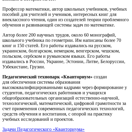
Профессор математики, автор школьных учебников, учебных
пособий для учителей и учеников, интересных книг для
внеклассного чтения, один из создателей теории проблемного
обучения и развивающей системы задач по математике.
Автор более 200 научных трудов, около 60 монографий,
школьного учебника по геометрии. Им написаны более 70
книг и 150 статей. Его работы издавались на русском,
украинском, болгарском, немецком, венгерском, чешском,
польском, сербском и румынском языках. Его работы
издавались в России, Украине, Эстонии, Литве, Белоруссии,
Узбекистане, Грузии.
Педагогический технопарк «Кванториум»
создан
для
обеспечения системы образования
высококвалифицированными кадрами через формирование у
студентов, педагогических работников и учащихся
общеобразовательных организаций естественно-научной,
технологической, математической, цифровой грамотности за
счет применения современных педагогических технологий,
средств обучения и воспитания, с опорой на практику
учебных исследований и проектов.
Задачи Педагогического «Кванториума»