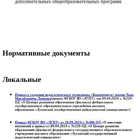
дополнительных общеобразовательных программ
Нормативные документы
Локальные
Приказ о создании педагогического технопарка «Кванториум» имени Льва
Михайловича Лоповка
(
приказ ФГБОУ ВО «ЛГПУ» от 09.04.2024 г. №229-
ОД «О Центре развития образования (филиале) федерального
государственного образовательного учреждения высшего
образования «Луганский государственный педагогический университет»
)
Приказ ФГБОУ ВО «ЛГПУ» от 20.09.2024 г. №486-ОД
«О внесении
изменений в приказ от 09.04.2024 г. №229-ОД «О Центре развития
образования (филиале) федерального государственного образовательного
учреждения высшего образования «Луганский государственный
педагогический университет»