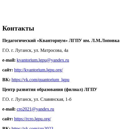
Контакты
Педагогический «Кванториум» ЛГПУ им. Л.М.Лоповка
Г.О. г. Луганск, ул. Матросова, 4а
e-mail:
kvantorium.lgpu@yandex.ru
сайт:
http://kvantorium.lgpu.org/
ВК:
https://vk.com/quantorium_lgpu
Центр развития образования (филиал) ЛГПУ
Г.О. г. Луганск, ул. Славянская, 1-б
e-mail:
cro2021@yandex.ru
сайт:
https://rcro.lgpu.org/
ВК:
https://vk.com/cro2023