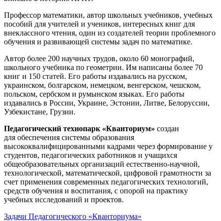
Профессор математики, автор школьных учебников, учебных
пособий для учителей и учеников, интересных книг для
внеклассного чтения, один из создателей теории проблемного
обучения и развивающей системы задач по математике.
Автор более 200 научных трудов, около 60 монографий,
школьного учебника по геометрии. Им написаны более 70
книг и 150 статей. Его работы издавались на русском,
украинском, болгарском, немецком, венгерском, чешском,
польском, сербском и румынском языках. Его работы
издавались в России, Украине, Эстонии, Литве, Белоруссии,
Узбекистане, Грузии.
Педагогический технопарк «Кванториум»
создан
для
обеспечения системы образования
высококвалифицированными кадрами через формирование у
студентов, педагогических работников и учащихся
общеобразовательных организаций естественно-научной,
технологической, математической, цифровой грамотности за
счет применения современных педагогических технологий,
средств обучения и воспитания, с опорой на практику
учебных исследований и проектов.
Задачи Педагогического «Кванториума»