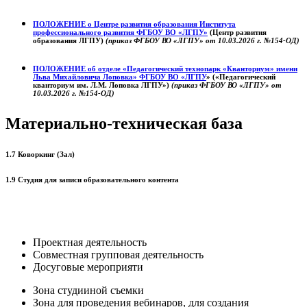
ПОЛОЖЕНИЕ о
Центре развития образования
Института
профессионального развития ФГБОУ ВО «ЛГПУ»
(Центр развития
образования ЛГПУ)
(приказ ФГБОУ ВО «ЛГПУ» от 10.03.2026 г. №154-ОД)
ПОЛОЖЕНИЕ об отделе «Педагогический технопарк «Кванториум» имени
Льва Михайловича Лоповка»
ФГБОУ ВО «ЛГПУ
» («Педагогический
кванториум им. Л.М. Лоповка ЛГПУ»)
(приказ ФГБОУ ВО «ЛГПУ» от
10.03.2026 г. №154-ОД)
Материально-техническая база
1.7 Коворкинг (Зал)
1.9 Студия для записи образовательного контента
Проектная деятельность
Совместная групповая деятельность
Досуговые мероприяти
Зона студииной съемки
Зона для проведения вебинаров, для создания