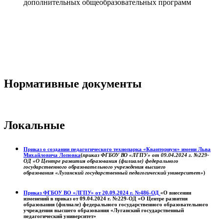
дополнительных общеобразовательных программ
Нормативные документы
Локальные
Приказ о создании педагогического технопарка «Кванториум» имени Льва
Михайловича Лоповка
(
приказ ФГБОУ ВО «ЛГПУ» от 09.04.2024 г. №229-
ОД «О Центре развития образования (филиале) федерального
государственного образовательного учреждения высшего
образования «Луганский государственный педагогический университет»
)
Приказ ФГБОУ ВО «ЛГПУ» от 20.09.2024 г. №486-ОД
«О внесении
изменений в приказ от 09.04.2024 г. №229-ОД «О Центре развития
образования (филиале) федерального государственного образовательного
учреждения высшего образования «Луганский государственный
педагогический университет»