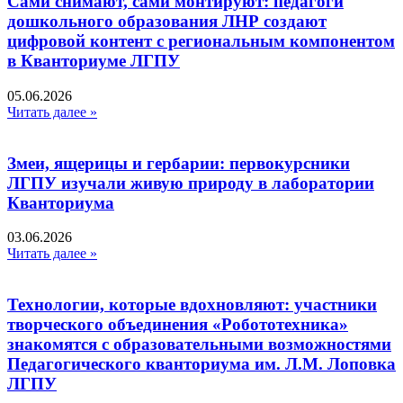
Сами снимают, сами монтируют: педагоги
дошкольного образования ЛНР создают
цифровой контент с региональным компонентом
в Кванториуме ЛГПУ​
05.06.2026
Читать далее »
Змеи, ящерицы и гербарии: первокурсники
ЛГПУ изучали живую природу в лаборатории
Кванториума
03.06.2026
Читать далее »
Технологии, которые вдохновляют: участники
творческого объединения «Робототехника»
знакомятся с образовательными возможностями
Педагогического кванториума им. Л.М. Лоповка
ЛГПУ