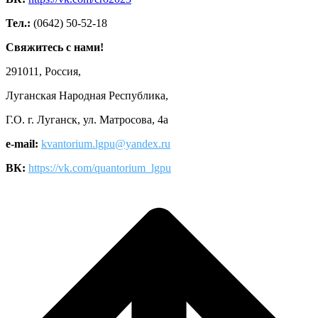
Тел.:
(0642) 50-52-18
Свяжитесь с нами!
291011, Россия,
Луганская Народная Республика,
Г.О. г. Луганск, ул. Матросова, 4а
e-mail:
kvantorium.lgpu@yandex.ru
ВК:
https://vk.com/quantorium_lgpu