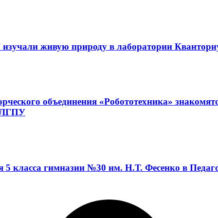
 изучали живую природу в лаборатории Квантор
орческого объединения «Робототехника» знакомят
а ЛГПУ
я 5 класса гимназии №30 им. Н.Т. Фесенко в Педа