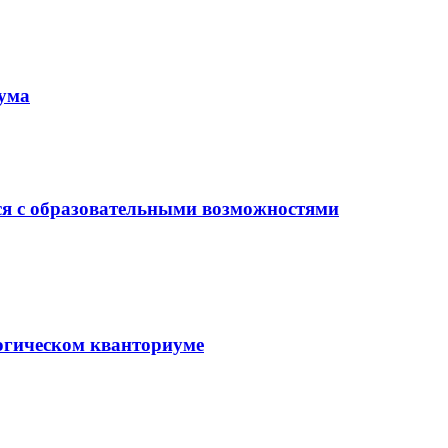
иума
ся с образовательными возможностями
гогическом кванториуме