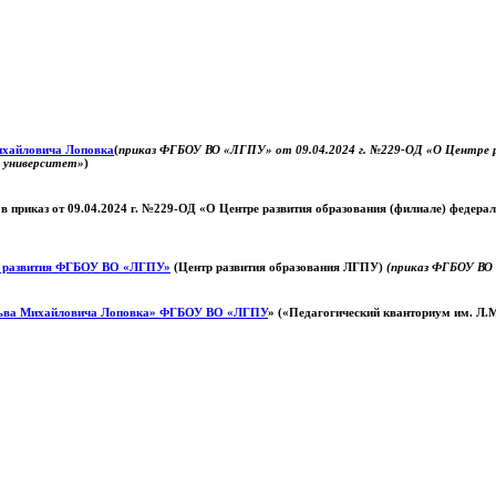
Михайловича Лоповка
(
приказ ФГБОУ ВО «ЛГПУ» от 09.04.2024 г. №229-ОД «О Центре ра
й университет»
)
 в приказ от 09.04.2024 г. №229-ОД «О Центре развития образования (филиале) федер
о развития ФГБОУ ВО «ЛГПУ»
(Центр развития образования ЛГПУ)
(приказ ФГБОУ ВО 
ьва Михайловича Лоповка»
ФГБОУ ВО «ЛГПУ
» («Педагогический кванториум им. Л