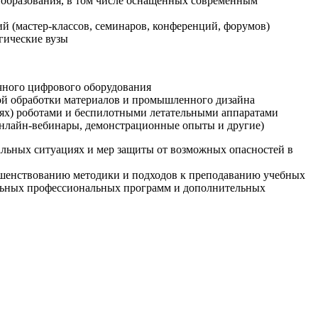
образования, в том числе оснащенных современным
й (мастер-классов, семинаров, конференций, форумов)
гические вузы
очного цифрового оборудования
ой обработки материалов и промышленного дизайна
иях) роботами и беспилотными летательными аппаратами
 онлайн-вебинары, демонстрационные опыты и другие)
альных ситуациях и мер защиты от возможных опасностей в
ршенствованию методики и подходов к преподаванию учебных
ельных профессиональных программ и дополнительных