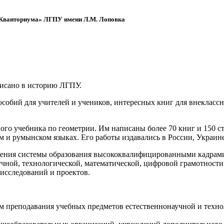
 «Кванториума» ЛГПУ имени Л.М. Лоповка
писано в историю ЛГПУ.
обий для учителей и учеников, интересных книг для внеклассно
ого учебника по геометрии. Им написаны более 70 книг и 150 ст
м и румынском языках. Его работы издавались в России, Украине
ения системы образования высококвалифицированными кадрами 
чной, технологической, математической, цифровой грамотности
х исследований и проектов.
ям преподавания учебных предметов естественнонаучной и техн