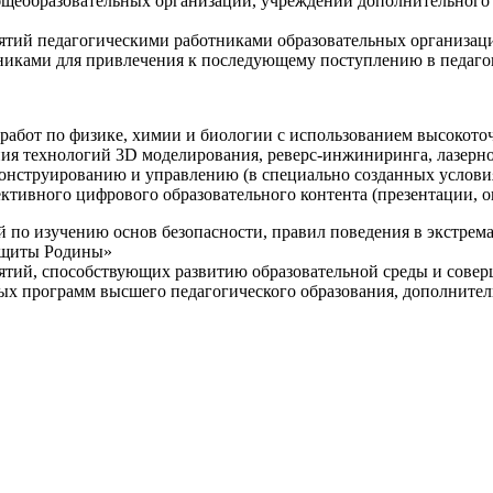
щеобразовательных организаций, учреждений дополнительного 
ятий педагогическими работниками образовательных организаци
никами для привлечения к последующему поступлению в педаго
 работ по физике, химии и биологии с использованием высокот
ния технологий 3D моделирования, реверс-инжиниринга, лазерн
конструированию и управлению (в специально созданных услов
ективного цифрового образовательного контента (презентации,
й по изучению основ безопасности, правил поведения в экстрем
защиты Родины»
иятий, способствующих развитию образовательной среды и сове
ных программ высшего педагогического образования, дополнит