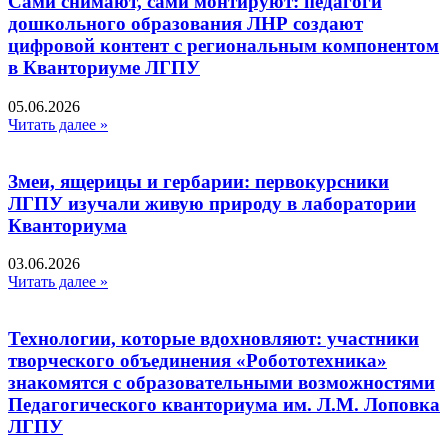
Сами снимают, сами монтируют: педагоги
дошкольного образования ЛНР создают
цифровой контент с региональным компонентом
в Кванториуме ЛГПУ​
05.06.2026
Читать далее »
Змеи, ящерицы и гербарии: первокурсники
ЛГПУ изучали живую природу в лаборатории
Кванториума
03.06.2026
Читать далее »
Технологии, которые вдохновляют: участники
творческого объединения «Робототехника»
знакомятся с образовательными возможностями
Педагогического кванториума им. Л.М. Лоповка
ЛГПУ