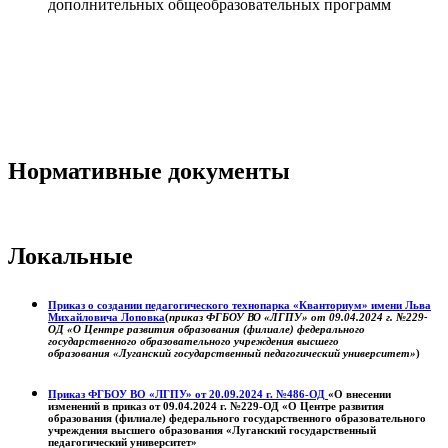
дополнительных общеобразовательных программ
Нормативные документы
Локальные
Приказ о создании педагогического технопарка «Кванториум» имени Льва
Михайловича Лоповка
(
приказ ФГБОУ ВО «ЛГПУ» от 09.04.2024 г. №229-
ОД «О Центре развития образования (филиале) федерального
государственного образовательного учреждения высшего
образования «Луганский государственный педагогический университет»
)
Приказ ФГБОУ ВО «ЛГПУ» от 20.09.2024 г. №486-ОД
«О внесении
изменений в приказ от 09.04.2024 г. №229-ОД «О Центре развития
образования (филиале) федерального государственного образовательного
учреждения высшего образования «Луганский государственный
педагогический университет»