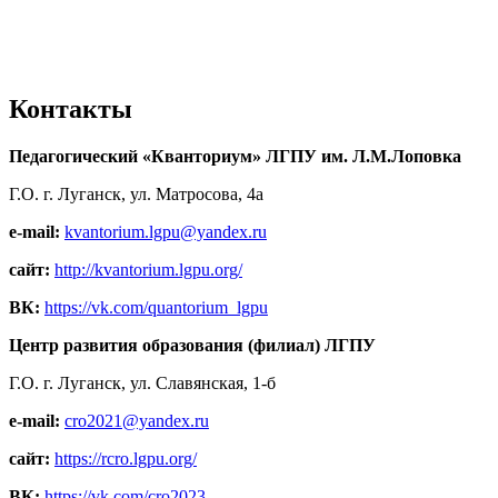
Контакты
Педагогический «Кванториум» ЛГПУ им. Л.М.Лоповка
Г.О. г. Луганск, ул. Матросова, 4а
e-mail:
kvantorium.lgpu@yandex.ru
сайт:
http://kvantorium.lgpu.org/
ВК:
https://vk.com/quantorium_lgpu
Центр развития образования (филиал) ЛГПУ
Г.О. г. Луганск, ул. Славянская, 1-б
e-mail:
cro2021@yandex.ru
сайт:
https://rcro.lgpu.org/
ВК:
https://vk.com/cro2023