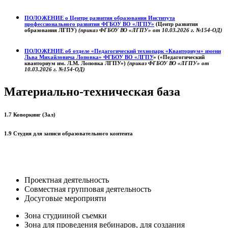
ПОЛОЖЕНИЕ о
Центре развития образования
Института
профессионального развития ФГБОУ ВО «ЛГПУ»
(Центр развития
образования ЛГПУ)
(приказ ФГБОУ ВО «ЛГПУ» от 10.03.2026 г. №154-ОД)
ПОЛОЖЕНИЕ об отделе «Педагогический технопарк «Кванториум» имени
Льва Михайловича Лоповка»
ФГБОУ ВО «ЛГПУ
» («Педагогический
кванториум им. Л.М. Лоповка ЛГПУ»)
(приказ ФГБОУ ВО «ЛГПУ» от
10.03.2026 г. №154-ОД)
Материально-техническая база
1.7 Коворкинг (Зал)
1.9 Студия для записи образовательного контента
Проектная деятельность
Совместная групповая деятельность
Досуговые мероприяти
Зона студииной съемки
Зона для проведения вебинаров, для создания