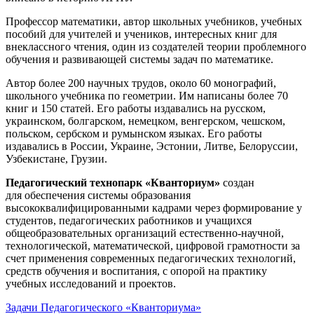
Профессор математики, автор школьных учебников, учебных
пособий для учителей и учеников, интересных книг для
внеклассного чтения, один из создателей теории проблемного
обучения и развивающей системы задач по математике.
Автор более 200 научных трудов, около 60 монографий,
школьного учебника по геометрии. Им написаны более 70
книг и 150 статей. Его работы издавались на русском,
украинском, болгарском, немецком, венгерском, чешском,
польском, сербском и румынском языках. Его работы
издавались в России, Украине, Эстонии, Литве, Белоруссии,
Узбекистане, Грузии.
Педагогический технопарк «Кванториум»
создан
для
обеспечения системы образования
высококвалифицированными кадрами через формирование у
студентов, педагогических работников и учащихся
общеобразовательных организаций естественно-научной,
технологической, математической, цифровой грамотности за
счет применения современных педагогических технологий,
средств обучения и воспитания, с опорой на практику
учебных исследований и проектов.
Задачи Педагогического «Кванториума»