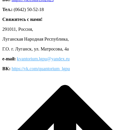
Тел.:
(0642) 50-52-18
Свяжитесь с нами!
291011, Россия,
Луганская Народная Республика,
Г.О. г. Луганск, ул. Матросова, 4а
e-mail:
kvantorium.lgpu@yandex.ru
ВК:
https://vk.com/quantorium_lgpu