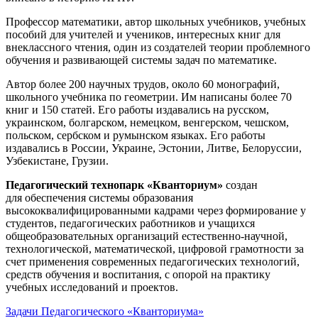
Профессор математики, автор школьных учебников, учебных
пособий для учителей и учеников, интересных книг для
внеклассного чтения, один из создателей теории проблемного
обучения и развивающей системы задач по математике.
Автор более 200 научных трудов, около 60 монографий,
школьного учебника по геометрии. Им написаны более 70
книг и 150 статей. Его работы издавались на русском,
украинском, болгарском, немецком, венгерском, чешском,
польском, сербском и румынском языках. Его работы
издавались в России, Украине, Эстонии, Литве, Белоруссии,
Узбекистане, Грузии.
Педагогический технопарк «Кванториум»
создан
для
обеспечения системы образования
высококвалифицированными кадрами через формирование у
студентов, педагогических работников и учащихся
общеобразовательных организаций естественно-научной,
технологической, математической, цифровой грамотности за
счет применения современных педагогических технологий,
средств обучения и воспитания, с опорой на практику
учебных исследований и проектов.
Задачи Педагогического «Кванториума»