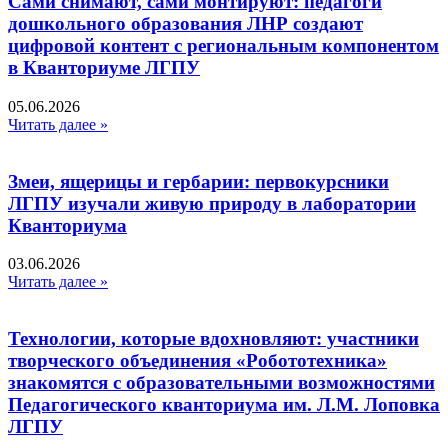
Сами снимают, сами монтируют: педагоги
дошкольного образования ЛНР создают
цифровой контент с региональным компонентом
в Кванториуме ЛГПУ​
05.06.2026
Читать далее »
Змеи, ящерицы и гербарии: первокурсники
ЛГПУ изучали живую природу в лаборатории
Кванториума
03.06.2026
Читать далее »
Технологии, которые вдохновляют: участники
творческого объединения «Робототехника»
знакомятся с образовательными возможностями
Педагогического кванториума им. Л.М. Лоповка
ЛГПУ