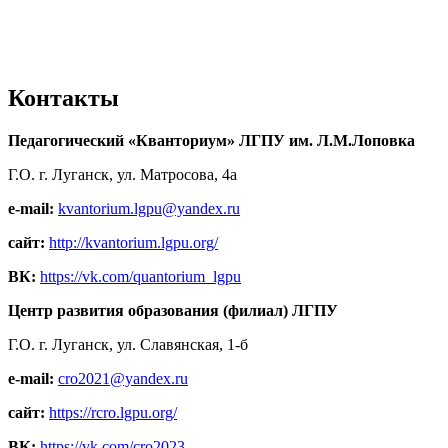
Контакты
Педагогический «Кванториум» ЛГПУ им. Л.М.Лоповка
Г.О. г. Луганск, ул. Матросова, 4а
e-mail:
kvantorium.lgpu@yandex.ru
сайт:
http://kvantorium.lgpu.org/
ВК:
https://vk.com/quantorium_lgpu
Центр развития образования (филиал) ЛГПУ
Г.О. г. Луганск, ул. Славянская, 1-б
e-mail:
cro2021@yandex.ru
сайт:
https://rcro.lgpu.org/
ВК:
https://vk.com/cro2023