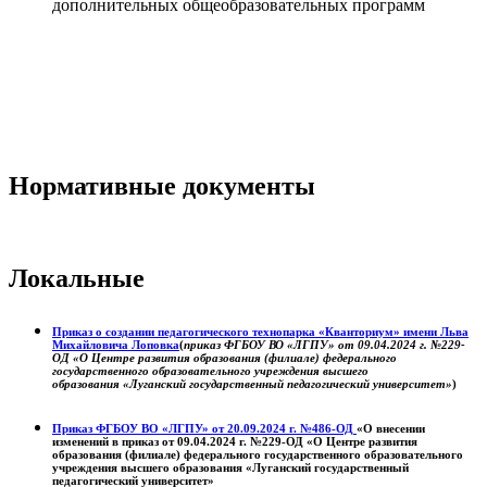
дополнительных общеобразовательных программ
Нормативные документы
Локальные
Приказ о создании педагогического технопарка «Кванториум» имени Льва
Михайловича Лоповка
(
приказ ФГБОУ ВО «ЛГПУ» от 09.04.2024 г. №229-
ОД «О Центре развития образования (филиале) федерального
государственного образовательного учреждения высшего
образования «Луганский государственный педагогический университет»
)
Приказ ФГБОУ ВО «ЛГПУ» от 20.09.2024 г. №486-ОД
«О внесении
изменений в приказ от 09.04.2024 г. №229-ОД «О Центре развития
образования (филиале) федерального государственного образовательного
учреждения высшего образования «Луганский государственный
педагогический университет»