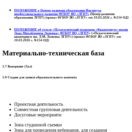
ПОЛОЖЕНИЕ о
Центре развития образования
Института
профессионального развития ФГБОУ ВО «ЛГПУ»
(Центр развития
образования ЛГПУ)
(приказ ФГБОУ ВО «ЛГПУ» от 10.03.2026 г. №154-ОД)
ПОЛОЖЕНИЕ об отделе «Педагогический технопарк «Кванториум» имени
Льва Михайловича Лоповка»
ФГБОУ ВО «ЛГПУ
» («Педагогический
кванториум им. Л.М. Лоповка ЛГПУ»)
(приказ ФГБОУ ВО «ЛГПУ» от
10.03.2026 г. №154-ОД)
Материально-техническая база
1.7 Коворкинг (Зал)
1.9 Студия для записи образовательного контента
Проектная деятельность
Совместная групповая деятельность
Досуговые мероприяти
Зона студииной съемки
Зона для проведения вебинаров, для создания