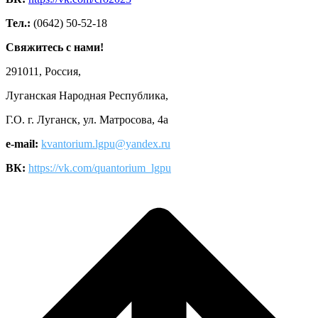
Тел.:
(0642) 50-52-18
Свяжитесь с нами!
291011, Россия,
Луганская Народная Республика,
Г.О. г. Луганск, ул. Матросова, 4а
e-mail:
kvantorium.lgpu@yandex.ru
ВК:
https://vk.com/quantorium_lgpu