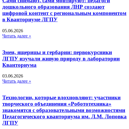
Сами снимают, сами монтируют: педагоги
дошкольного образования ЛНР создают
цифровой контент с региональным компонентом
в Кванториуме ЛГПУ​
05.06.2026
Читать далее »
Змеи, ящерицы и гербарии: первокурсники
ЛГПУ изучали живую природу в лаборатории
Кванториума
03.06.2026
Читать далее »
Технологии, которые вдохновляют: участники
творческого объединения «Робототехника»
знакомятся с образовательными возможностями
Педагогического кванториума им. Л.М. Лоповка
ЛГПУ