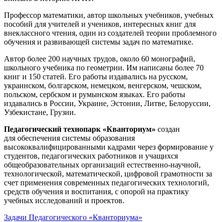
Профессор математики, автор школьных учебников, учебных
пособий для учителей и учеников, интересных книг для
внеклассного чтения, один из создателей теории проблемного
обучения и развивающей системы задач по математике.
Автор более 200 научных трудов, около 60 монографий,
школьного учебника по геометрии. Им написаны более 70
книг и 150 статей. Его работы издавались на русском,
украинском, болгарском, немецком, венгерском, чешском,
польском, сербском и румынском языках. Его работы
издавались в России, Украине, Эстонии, Литве, Белоруссии,
Узбекистане, Грузии.
Педагогический технопарк «Кванториум»
создан
для
обеспечения системы образования
высококвалифицированными кадрами через формирование у
студентов, педагогических работников и учащихся
общеобразовательных организаций естественно-научной,
технологической, математической, цифровой грамотности за
счет применения современных педагогических технологий,
средств обучения и воспитания, с опорой на практику
учебных исследований и проектов.
Задачи Педагогического «Кванториума»