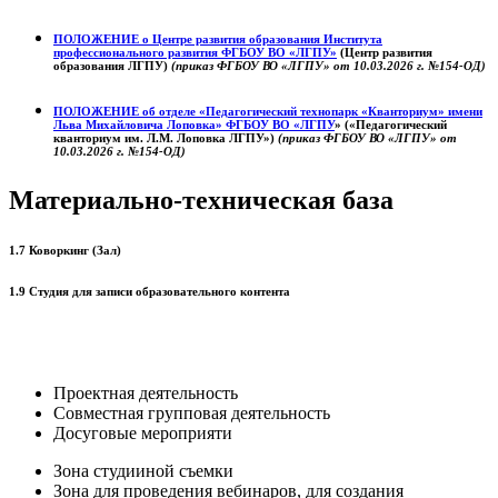
ПОЛОЖЕНИЕ о
Центре развития образования
Института
профессионального развития ФГБОУ ВО «ЛГПУ»
(Центр развития
образования ЛГПУ)
(приказ ФГБОУ ВО «ЛГПУ» от 10.03.2026 г. №154-ОД)
ПОЛОЖЕНИЕ об отделе «Педагогический технопарк «Кванториум» имени
Льва Михайловича Лоповка»
ФГБОУ ВО «ЛГПУ
» («Педагогический
кванториум им. Л.М. Лоповка ЛГПУ»)
(приказ ФГБОУ ВО «ЛГПУ» от
10.03.2026 г. №154-ОД)
Материально-техническая база
1.7 Коворкинг (Зал)
1.9 Студия для записи образовательного контента
Проектная деятельность
Совместная групповая деятельность
Досуговые мероприяти
Зона студииной съемки
Зона для проведения вебинаров, для создания