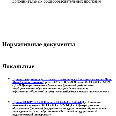
дополнительных общеобразовательных программ
Нормативные документы
Локальные
Приказ о создании педагогического технопарка «Кванториум» имени Льва
Михайловича Лоповка
(
приказ ФГБОУ ВО «ЛГПУ» от 09.04.2024 г. №229-
ОД «О Центре развития образования (филиале) федерального
государственного образовательного учреждения высшего
образования «Луганский государственный педагогический университет»
)
Приказ ФГБОУ ВО «ЛГПУ» от 20.09.2024 г. №486-ОД
«О внесении
изменений в приказ от 09.04.2024 г. №229-ОД «О Центре развития
образования (филиале) федерального государственного образовательного
учреждения высшего образования «Луганский государственный
педагогический университет»