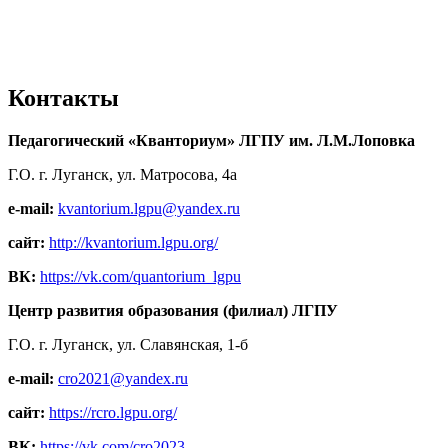
Контакты
Педагогический «Кванториум» ЛГПУ им. Л.М.Лоповка
Г.О. г. Луганск, ул. Матросова, 4а
e-mail:
kvantorium.lgpu@yandex.ru
сайт:
http://kvantorium.lgpu.org/
ВК:
https://vk.com/quantorium_lgpu
Центр развития образования (филиал) ЛГПУ
Г.О. г. Луганск, ул. Славянская, 1-б
e-mail:
cro2021@yandex.ru
сайт:
https://rcro.lgpu.org/
ВК:
https://vk.com/cro2023