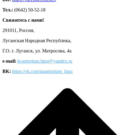
Тел.:
(0642) 50-52-18
Свяжитесь с нами!
291011, Россия,
Луганская Народная Республика,
Г.О. г. Луганск, ул. Матросова, 4а
e-mail:
kvantorium.lgpu@yandex.ru
ВК:
https://vk.com/quantorium_lgpu