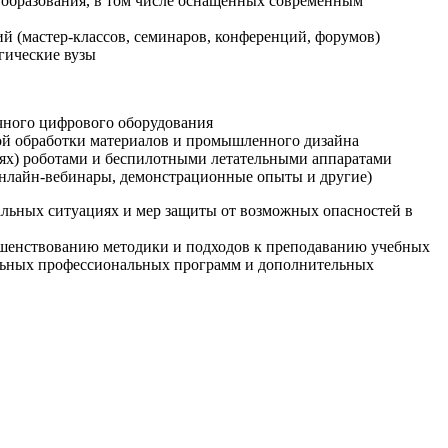
образования, в том числе оснащенных современным
й (мастер-классов, семинаров, конференций, форумов)
гические вузы
очного цифрового оборудования
ой обработки материалов и промышленного дизайна
иях) роботами и беспилотными летательными аппаратами
 онлайн-вебинары, демонстрационные опыты и другие)
альных ситуациях и мер защиты от возможных опасностей в
ршенствованию методики и подходов к преподаванию учебных
ельных профессиональных программ и дополнительных