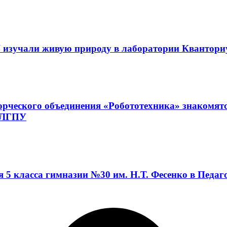
 изучали живую природу в лаборатории Квантор
орческого объединения «Робототехника» знакомят
а ЛГПУ
я 5 класса гимназии №30 им. Н.Т. Фесенко в Педа