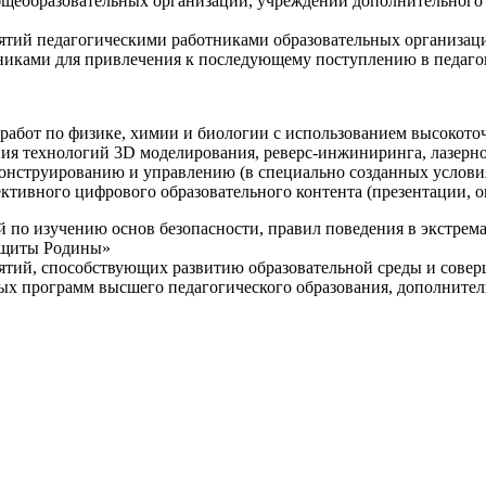
щеобразовательных организаций, учреждений дополнительного 
ятий педагогическими работниками образовательных организаци
никами для привлечения к последующему поступлению в педаго
 работ по физике, химии и биологии с использованием высокот
ния технологий 3D моделирования, реверс-инжиниринга, лазерн
конструированию и управлению (в специально созданных услов
ективного цифрового образовательного контента (презентации,
й по изучению основ безопасности, правил поведения в экстрем
защиты Родины»
иятий, способствующих развитию образовательной среды и сове
ных программ высшего педагогического образования, дополнит