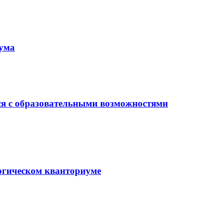
иума
ся с образовательными возможностями
гогическом кванториуме