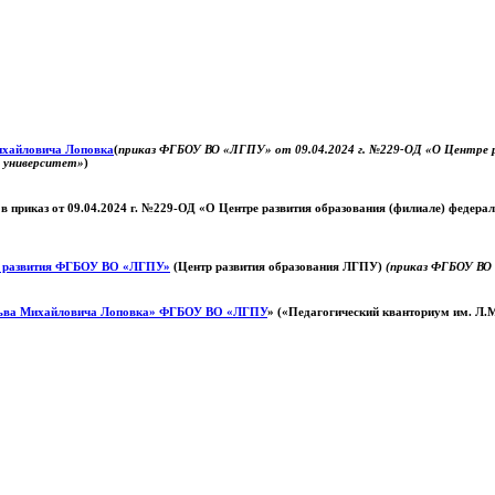
Михайловича Лоповка
(
приказ ФГБОУ ВО «ЛГПУ» от 09.04.2024 г. №229-ОД «О Центре ра
й университет»
)
 в приказ от 09.04.2024 г. №229-ОД «О Центре развития образования (филиале) федер
о развития ФГБОУ ВО «ЛГПУ»
(Центр развития образования ЛГПУ)
(приказ ФГБОУ ВО 
ьва Михайловича Лоповка»
ФГБОУ ВО «ЛГПУ
» («Педагогический кванториум им. Л