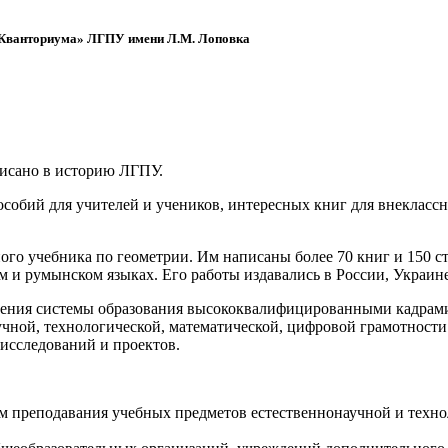
 «Кванториума» ЛГПУ имени Л.М. Лоповка
писано в историю ЛГПУ.
обий для учителей и учеников, интересных книг для внеклассно
ого учебника по геометрии. Им написаны более 70 книг и 150 ст
м и румынском языках. Его работы издавались в России, Украине
ения системы образования высококвалифицированными кадрами 
чной, технологической, математической, цифровой грамотности
х исследований и проектов.
ям преподавания учебных предметов естественнонаучной и техн