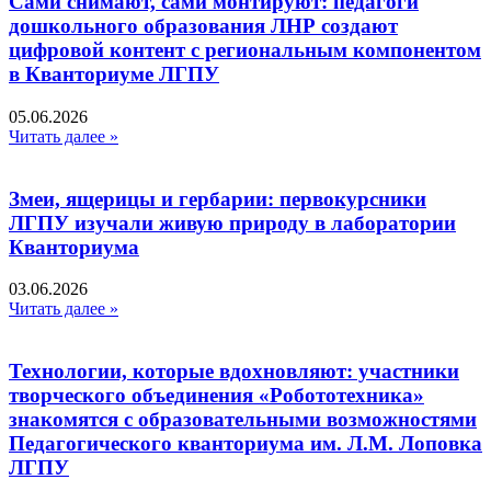
Сами снимают, сами монтируют: педагоги
дошкольного образования ЛНР создают
цифровой контент с региональным компонентом
в Кванториуме ЛГПУ​
05.06.2026
Читать далее »
Змеи, ящерицы и гербарии: первокурсники
ЛГПУ изучали живую природу в лаборатории
Кванториума
03.06.2026
Читать далее »
Технологии, которые вдохновляют: участники
творческого объединения «Робототехника»
знакомятся с образовательными возможностями
Педагогического кванториума им. Л.М. Лоповка
ЛГПУ