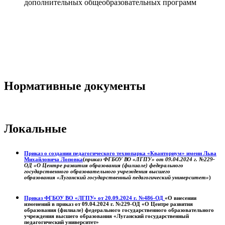
дополнительных общеобразовательных программ
Нормативные документы
Локальные
Приказ о создании педагогического технопарка «Кванториум» имени Льва
Михайловича Лоповка
(
приказ ФГБОУ ВО «ЛГПУ» от 09.04.2024 г. №229-
ОД «О Центре развития образования (филиале) федерального
государственного образовательного учреждения высшего
образования «Луганский государственный педагогический университет»
)
Приказ ФГБОУ ВО «ЛГПУ» от 20.09.2024 г. №486-ОД
«О внесении
изменений в приказ от 09.04.2024 г. №229-ОД «О Центре развития
образования (филиале) федерального государственного образовательного
учреждения высшего образования «Луганский государственный
педагогический университет»