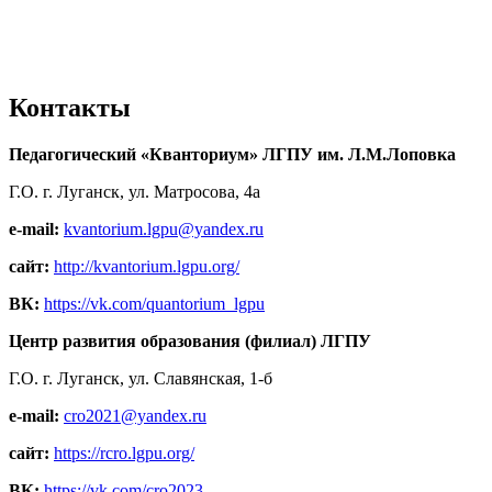
Контакты
Педагогический «Кванториум» ЛГПУ им. Л.М.Лоповка
Г.О. г. Луганск, ул. Матросова, 4а
e-mail:
kvantorium.lgpu@yandex.ru
сайт:
http://kvantorium.lgpu.org/
ВК:
https://vk.com/quantorium_lgpu
Центр развития образования (филиал) ЛГПУ
Г.О. г. Луганск, ул. Славянская, 1-б
e-mail:
cro2021@yandex.ru
сайт:
https://rcro.lgpu.org/
ВК:
https://vk.com/cro2023