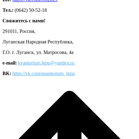
Тел.:
(0642) 50-52-18
Свяжитесь с нами!
291011, Россия,
Луганская Народная Республика,
Г.О. г. Луганск, ул. Матросова, 4а
e-mail:
kvantorium.lgpu@yandex.ru
ВК:
https://vk.com/quantorium_lgpu