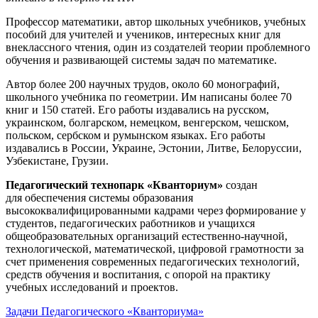
Профессор математики, автор школьных учебников, учебных
пособий для учителей и учеников, интересных книг для
внеклассного чтения, один из создателей теории проблемного
обучения и развивающей системы задач по математике.
Автор более 200 научных трудов, около 60 монографий,
школьного учебника по геометрии. Им написаны более 70
книг и 150 статей. Его работы издавались на русском,
украинском, болгарском, немецком, венгерском, чешском,
польском, сербском и румынском языках. Его работы
издавались в России, Украине, Эстонии, Литве, Белоруссии,
Узбекистане, Грузии.
Педагогический технопарк «Кванториум»
создан
для
обеспечения системы образования
высококвалифицированными кадрами через формирование у
студентов, педагогических работников и учащихся
общеобразовательных организаций естественно-научной,
технологической, математической, цифровой грамотности за
счет применения современных педагогических технологий,
средств обучения и воспитания, с опорой на практику
учебных исследований и проектов.
Задачи Педагогического «Кванториума»