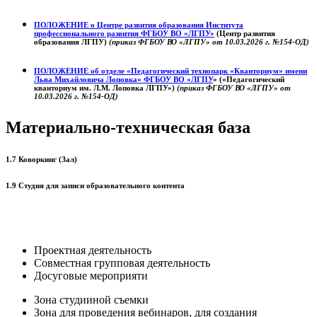
ПОЛОЖЕНИЕ о
Центре развития образования
Института
профессионального развития ФГБОУ ВО «ЛГПУ»
(Центр развития
образования ЛГПУ)
(приказ ФГБОУ ВО «ЛГПУ» от 10.03.2026 г. №154-ОД)
ПОЛОЖЕНИЕ об отделе «Педагогический технопарк «Кванториум» имени
Льва Михайловича Лоповка»
ФГБОУ ВО «ЛГПУ
» («Педагогический
кванториум им. Л.М. Лоповка ЛГПУ»)
(приказ ФГБОУ ВО «ЛГПУ» от
10.03.2026 г. №154-ОД)
Материально-техническая база
1.7 Коворкинг (Зал)
1.9 Студия для записи образовательного контента
Проектная деятельность
Совместная групповая деятельность
Досуговые мероприяти
Зона студииной съемки
Зона для проведения вебинаров, для создания