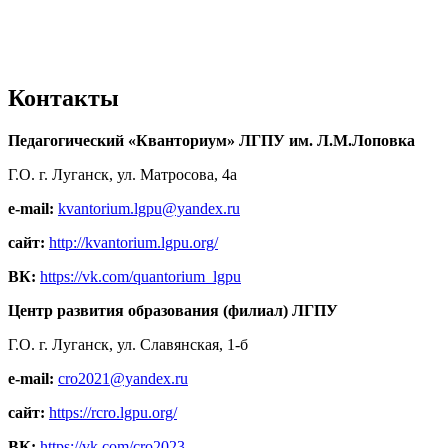
Контакты
Педагогический «Кванториум» ЛГПУ им. Л.М.Лоповка
Г.О. г. Луганск, ул. Матросова, 4а
e-mail:
kvantorium.lgpu@yandex.ru
сайт:
http://kvantorium.lgpu.org/
ВК:
https://vk.com/quantorium_lgpu
Центр развития образования (филиал) ЛГПУ
Г.О. г. Луганск, ул. Славянская, 1-б
e-mail:
cro2021@yandex.ru
сайт:
https://rcro.lgpu.org/
ВК:
https://vk.com/cro2023