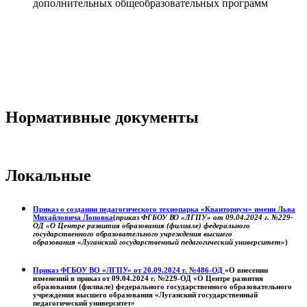
дополнительных общеобразовательных программ
Нормативные документы
Локальные
Приказ о создании педагогического технопарка «Кванториум» имени Льва
Михайловича Лоповка
(
приказ ФГБОУ ВО «ЛГПУ» от 09.04.2024 г. №229-
ОД «О Центре развития образования (филиале) федерального
государственного образовательного учреждения высшего
образования «Луганский государственный педагогический университет»
)
Приказ ФГБОУ ВО «ЛГПУ» от 20.09.2024 г. №486-ОД
«О внесении
изменений в приказ от 09.04.2024 г. №229-ОД «О Центре развития
образования (филиале) федерального государственного образовательного
учреждения высшего образования «Луганский государственный
педагогический университет»