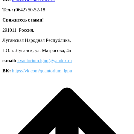
Тел.:
(0642) 50-52-18
Свяжитесь с нами!
291011, Россия,
Луганская Народная Республика,
Г.О. г. Луганск, ул. Матросова, 4а
e-mail:
kvantorium.lgpu@yandex.ru
ВК:
https://vk.com/quantorium_lgpu