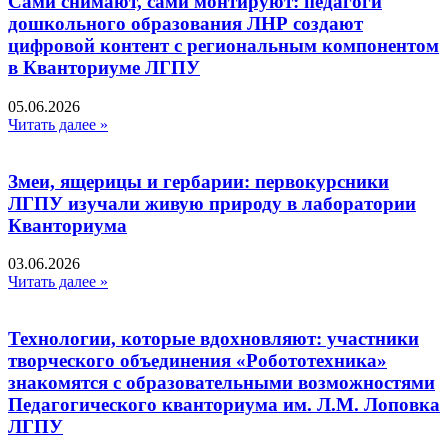
Сами снимают, сами монтируют: педагоги
дошкольного образования ЛНР создают
цифровой контент с региональным компонентом
в Кванториуме ЛГПУ​
05.06.2026
Читать далее »
Змеи, ящерицы и гербарии: первокурсники
ЛГПУ изучали живую природу в лаборатории
Кванториума
03.06.2026
Читать далее »
Технологии, которые вдохновляют: участники
творческого объединения «Робототехника»
знакомятся с образовательными возможностями
Педагогического кванториума им. Л.М. Лоповка
ЛГПУ