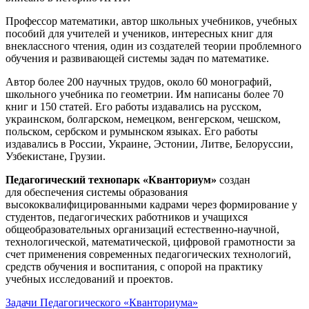
Профессор математики, автор школьных учебников, учебных
пособий для учителей и учеников, интересных книг для
внеклассного чтения, один из создателей теории проблемного
обучения и развивающей системы задач по математике.
Автор более 200 научных трудов, около 60 монографий,
школьного учебника по геометрии. Им написаны более 70
книг и 150 статей. Его работы издавались на русском,
украинском, болгарском, немецком, венгерском, чешском,
польском, сербском и румынском языках. Его работы
издавались в России, Украине, Эстонии, Литве, Белоруссии,
Узбекистане, Грузии.
Педагогический технопарк «Кванториум»
создан
для
обеспечения системы образования
высококвалифицированными кадрами через формирование у
студентов, педагогических работников и учащихся
общеобразовательных организаций естественно-научной,
технологической, математической, цифровой грамотности за
счет применения современных педагогических технологий,
средств обучения и воспитания, с опорой на практику
учебных исследований и проектов.
Задачи Педагогического «Кванториума»