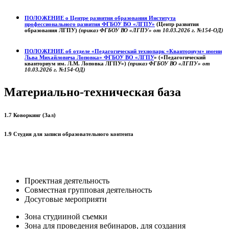
ПОЛОЖЕНИЕ о
Центре развития образования
Института
профессионального развития ФГБОУ ВО «ЛГПУ»
(Центр развития
образования ЛГПУ)
(приказ ФГБОУ ВО «ЛГПУ» от 10.03.2026 г. №154-ОД)
ПОЛОЖЕНИЕ об отделе «Педагогический технопарк «Кванториум» имени
Льва Михайловича Лоповка»
ФГБОУ ВО «ЛГПУ
» («Педагогический
кванториум им. Л.М. Лоповка ЛГПУ»)
(приказ ФГБОУ ВО «ЛГПУ» от
10.03.2026 г. №154-ОД)
Материально-техническая база
1.7 Коворкинг (Зал)
1.9 Студия для записи образовательного контента
Проектная деятельность
Совместная групповая деятельность
Досуговые мероприяти
Зона студииной съемки
Зона для проведения вебинаров, для создания