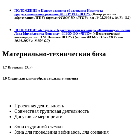
ПОЛОЖЕНИЕ о
Центре развития образования
Института
профессионального развития ФГБОУ ВО «ЛГПУ»
(Центр развития
образования ЛГПУ)
(приказ ФГБОУ ВО «ЛГПУ» от 10.03.2026 г. №154-ОД)
ПОЛОЖЕНИЕ об отделе «Педагогический технопарк «Кванториум» имени
Льва Михайловича Лоповка»
ФГБОУ ВО «ЛГПУ
» («Педагогический
кванториум им. Л.М. Лоповка ЛГПУ»)
(приказ ФГБОУ ВО «ЛГПУ» от
10.03.2026 г. №154-ОД)
Материально-техническая база
1.7 Коворкинг (Зал)
1.9 Студия для записи образовательного контента
Проектная деятельность
Совместная групповая деятельность
Досуговые мероприяти
Зона студииной съемки
Зона для проведения вебинаров, для создания