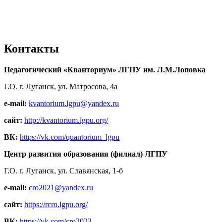
Контакты
Педагогический «Кванториум» ЛГПУ им. Л.М.Лоповка
Г.О. г. Луганск, ул. Матросова, 4а
e-mail:
kvantorium.lgpu@yandex.ru
сайт:
http://kvantorium.lgpu.org/
ВК:
https://vk.com/quantorium_lgpu
Центр развития образования (филиал) ЛГПУ
Г.О. г. Луганск, ул. Славянская, 1-б
e-mail:
cro2021@yandex.ru
сайт:
https://rcro.lgpu.org/
ВК:
https://vk.com/cro2023