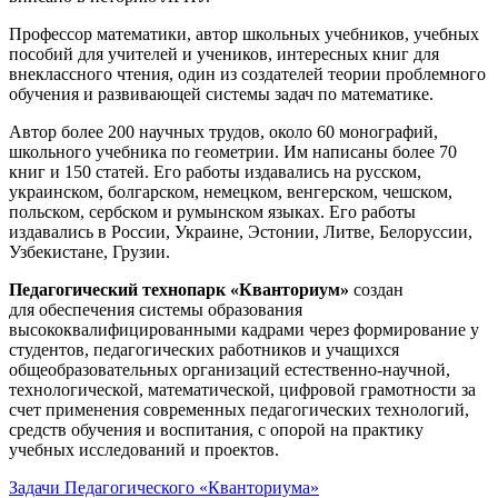
Профессор математики, автор школьных учебников, учебных
пособий для учителей и учеников, интересных книг для
внеклассного чтения, один из создателей теории проблемного
обучения и развивающей системы задач по математике.
Автор более 200 научных трудов, около 60 монографий,
школьного учебника по геометрии. Им написаны более 70
книг и 150 статей. Его работы издавались на русском,
украинском, болгарском, немецком, венгерском, чешском,
польском, сербском и румынском языках. Его работы
издавались в России, Украине, Эстонии, Литве, Белоруссии,
Узбекистане, Грузии.
Педагогический технопарк «Кванториум»
создан
для
обеспечения системы образования
высококвалифицированными кадрами через формирование у
студентов, педагогических работников и учащихся
общеобразовательных организаций естественно-научной,
технологической, математической, цифровой грамотности за
счет применения современных педагогических технологий,
средств обучения и воспитания, с опорой на практику
учебных исследований и проектов.
Задачи Педагогического «Кванториума»