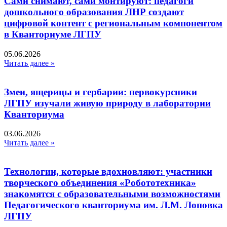
Сами снимают, сами монтируют: педагоги
дошкольного образования ЛНР создают
цифровой контент с региональным компонентом
в Кванториуме ЛГПУ​
05.06.2026
Читать далее »
Змеи, ящерицы и гербарии: первокурсники
ЛГПУ изучали живую природу в лаборатории
Кванториума
03.06.2026
Читать далее »
Технологии, которые вдохновляют: участники
творческого объединения «Робототехника»
знакомятся с образовательными возможностями
Педагогического кванториума им. Л.М. Лоповка
ЛГПУ