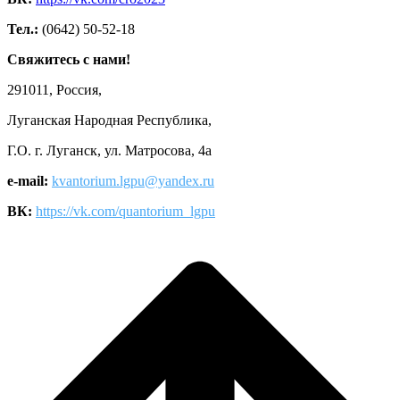
Тел.:
(0642) 50-52-18
Свяжитесь с нами!
291011, Россия,
Луганская Народная Республика,
Г.О. г. Луганск, ул. Матросова, 4а
e-mail:
kvantorium.lgpu@yandex.ru
ВК:
https://vk.com/quantorium_lgpu