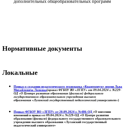
дополнительных общеобразовательных программ
Нормативные документы
Локальные
Приказ о создании педагогического технопарка «Кванториум» имени Льва
Михайловича Лоповка
(
приказ ФГБОУ ВО «ЛГПУ» от 09.04.2024 г. №229-
ОД «О Центре развития образования (филиале) федерального
государственного образовательного учреждения высшего
образования «Луганский государственный педагогический университет»
)
Приказ ФГБОУ ВО «ЛГПУ» от 20.09.2024 г. №486-ОД
«О внесении
изменений в приказ от 09.04.2024 г. №229-ОД «О Центре развития
образования (филиале) федерального государственного образовательного
учреждения высшего образования «Луганский государственный
педагогический университет»